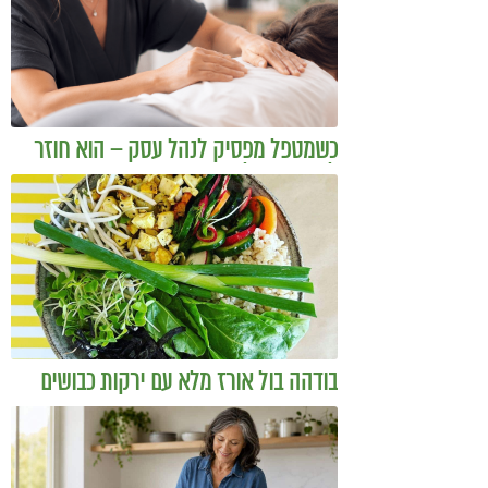
כשמטפל מפסיק לנהל עסק – הוא חוזר
להיות מטפל
בודהה בול אורז מלא עם ירקות כבושים
ומקושקשת טופו