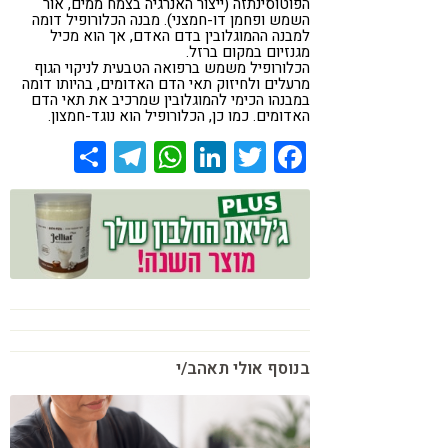
הפוטוסינתזה (ייצור האנרגיה בצמח ממים, אור
קורונה
טבעונות
השמש ופחמן דו-חמצני). מבנה הכלורופיל דומה
למבנה ההמוגלובין בדם האדם, אך הוא מכיל
מגנזיום במקום ברזל.
הכלורופיל משמש ברפואה הטבעית לניקוי הגוף
מרעלים ולחיזוק תאי הדם האדומים, בהיותו דומה
במבנהו הכימי להמוגלובין שמרכיב את תאי הדם
האדומים. כמו כן, הכלורופיל הוא נוגד-חמצון.
Share
Telegram
WhatsApp
LinkedIn
Twitter
Facebook
בנוסף אולי תאהב/י