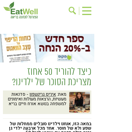
הרשמה לניוזלטר
אודות
בישול בריא
אינדקס עסקים
ריפוי ומניעת מחלות
בריאות האישה
תוספי תזונה
מתכוני בריאות
כיצד להוריד 50 אחוז
אירועים
שינוי תזונתי
מצריכת הסוכר של ילדינו?
גישות בתזונה
דיאטה
מאת:
איריס גרינשפון
- סדנאות
ניקוי רעלים
מזונות על
מעשיות, הרצאות מעולות ואימונים
למשפחה בנושא אורח חיים בריא
ילדים
תזונה וספורט
הפרעות קשב & ריכוז
אכילה רגשית
במאה הזו, אנחנו וילדינו סובלים ממחלות של
רגישות לגלוטן
טעים להכיר
שפע ולא של חוסר. אחד מכל ארבעה ילדי גן