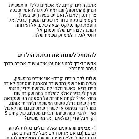
אתם, הורים יקרים, לא אשמים כלל! זו תעשיית
המזון (והתרופות) שגורמת לכולנו להאמין שככה
צריך ונכון לאכול, ואם יש בעיה (ויש בעיה!)
מקסימום ניקח כדור או שניים ונמשיך כרגיל, אל
קופסת הקורנפלקס הבאה שלנו, אל הארוחה
המוכנה לצהריים שלנו וכמובן אל
החטיף/גלידה/ממתק משמח שלנו.
להתחיל לשנות את תזונת הילדים
אפשר וצריך למנוע את זה! איך עושים את זה בדרך
נעימה וחיובית?
שלום לכם הורים יקרים- אני איריס גרינשפון,
בעלת תואר שני בתקשורת ומאמנת מוסמכת לאורח
חיים בריא, כאשר נולדו לנו שלושת ילדיי, הבנתי
שאין לי ברירה אלא להילחם במה שקורה שם
בחוץ. איך? לקחת אחריות על הספינה הזו שנקראת
:מזון. שהם גדלו, פשוט המשכתי ולימדתי אותם,
כמו לדבר בנימוס או לשרוך שרוכים, גם מה לאכול
ואיך. להכין כמה שיותר דברים מפתים, שלוקחים 5
דק, אבל עדיין נפלאים. אז מה עושים?
1-
מבינים
שהנתונים האלה יכולים בקלות לפגוע
גם בנו (גם אם אנחנו רזים אבל לא מזינים את
הגוף באוכל מלא חיוניות ועושר),
מחליטים
לקנות