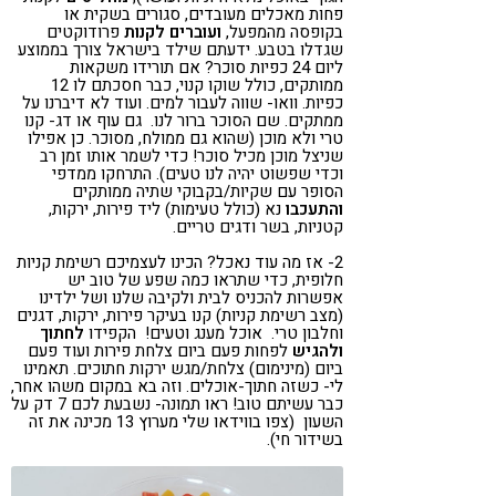
פחות מאכלים מעובדים, סגורים בשקית או
בקופסה מהמפעל,
ועוברים לקנות
פרודוקטים
שגדלו בטבע. ידעתם שילד בישראל צורך בממוצע
ליום 24 כפיות סוכר? אם תורידו משקאות
ממותקים, כולל שוקו קנוי, כבר חסכתם לו 12
כפיות. וואו- שווה לעבור למים. ועוד לא דיברנו על
ממתקים. שם הסוכר ברור לנו. גם עוף או דג- קנו
טרי ולא מוכן (שהוא גם ממולח, מסוכר. כן אפילו
שניצל מוכן מכיל סוכר! כדי לשמר אותו זמן רב
וכדי שפשוט יהיה לנו טעים). התרחקו ממדפי
הסופר עם שקיות/בקבוקי שתיה ממותקים
והתעכבו
נא (כולל טעימות) ליד פירות, ירקות,
קטניות, בשר ודגים טריים.
2- אז מה עוד נאכל? הכינו לעצמיכם רשימת קניות
חלופית, כדי שתראו כמה שפע של טוב יש
אפשרות להכניס לבית ולקיבה שלנו ושל ילדינו
(מצב רשימת קניות) קנו בעיקר פירות, ירקות, דגנים
וחלבון טרי. אוכל מענג וטעים! הקפידו
לחתוך
ולהגיש
לפחות פעם ביום צלחת פירות ועוד פעם
ביום (מינימום) צלחת/מגש ירקות חתוכים. תאמינו
לי- כשזה חתוך-אוכלים. וזה בא במקום משהו אחר,
כבר עשיתם טוב! ראו תמונה- נשבעת לכם 7 דק על
השעון (צפו בווידאו שלי מערוץ 13 מכינה את זה
בשידור חי).