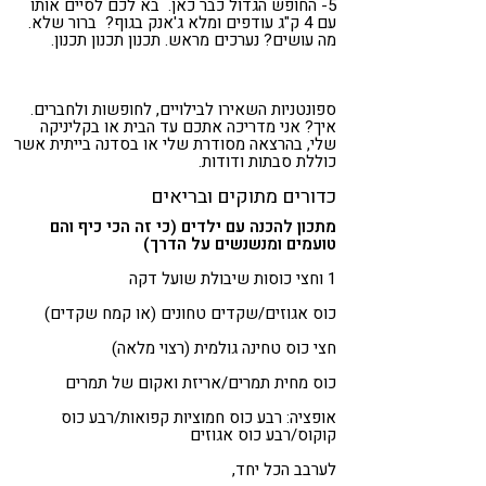
5- החופש הגדול כבר כאן. בא לכם לסיים אותו
עם 4 ק"ג עודפים ומלא ג'אנק בגוף? ברור שלא.
מה עושים? נערכים מראש. תכנון תכנון תכנון.
ספונטניות השאירו לבילויים, לחופשות ולחברים.
איך? אני מדריכה אתכם עד הבית או בקליניקה
שלי, בהרצאה מסודרת שלי או בסדנה בייתית אשר
כוללת סבתות ודודות.
כדורים מתוקים ובריאים
מתכון להכנה עם ילדים (כי זה הכי כיף והם
טועמים ומנשנשים על הדרך)
1 וחצי כוסות שיבולת שועל דקה
כוס אגוזים/שקדים טחונים (או קמח שקדים)
חצי כוס טחינה גולמית (רצוי מלאה)
כוס מחית תמרים/אריזת ואקום של תמרים
אופציה: רבע כוס חמוציות קפואות/רבע כוס
קוקוס/רבע כוס אגוזים
לערבב הכל יחד,