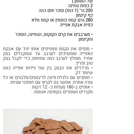
של השומן.)
2 כפות טחינה
200 גר' (1 כוס) סוכר חום כהה
כף קינמון
280 גרם קמח כוסמין או קמח מלא
כפית אבקת אפייה
• מערבבים את קרם הקוקוס, הטחינה, הסוכר
והקינמון.
• מנפים את הקמח ומוסיפים אותו יחד עם אבקת
האפייה וממשיכים לערבב עד שמקבלים בצק
אחיד. מומלץ לערבב כמה שפחות, כדי לקבל בצק
טוב ופריך.
• מרדדים את הבצק בין שני ניירות אפייה כמה
שיותר דק.
• חותכים עם גלגלת פיצה לריבועים/מלבנים או כל
צורה אחרת. אפשר גם לקרוץ עם חותכני עוגיות.
• אופים ב-180 מעלות כ- 12 דקות.
מקררים ושומרים בקופסה אטומה.