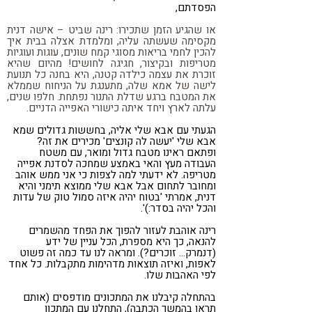
הפסדתם,
או שהגיע הזמן שתכירו: רינה שביט – אישה דנית
מקסימה שעשתה עליה, ומלמדת אצלה בבית איך
להכין לחמי בריאות מסוגי קמח שונים, עוגות ועוגיות
מטריפות ובקיצור, חגיגה לחושים! מהיום שהיא
זוכרת את עצמה כילדה קטנה, היא בחנה כל תנועת
לישה של אמא שלה, מתענגת על הניחוח שממלא
את המטבח ברגע שדלת התנור נפתחת. חלפו שנים,
עלתה לארץ ויחד איתה כישורי האפייה הדניים.
הגעתי עם אבא שלי אליה, בחששות גדולים שמא
אבא שלי 'יעשה לה קונצים' מכירים את זה?
ופתאם ראינו מטבח גדול ומואר, עם משטח
העבודה מעץ והאי באמצע שמחכה לסדנת אפייה
מטריפה. לא ידעתי למה לצפות כי אני ממש אוהב
ומחובר לתחום אבל אבא שלי ממוצא תימני והיא
דנית, אמרתי 'בטוח יהיה איזה סמול טוק של עדות
והכל יהיה בסדר:)'.
רינה אוהבת לעזור להפוך את הפחד מהשמרים
להנאה, כך היא מספרת, הכל עניין של ידע
(דנמרק… זוכרים?). ומראה לנו עד כמה זה פשוט
לאפות, ואיזה תוצאות מדהימות מתקבלות. כל אחד
לפי האהבות שלו.
בהתחלה קיבלנו את המתכונים מודפסים (אותם
תראו בהמשך הכתבה), התחלנו עם המתכון