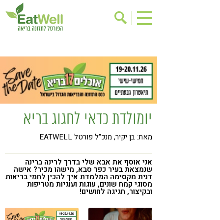
הרשמה לניוזלטר
אודות
בישול בריא
אינדקס עסקים
ריפוי ומניעת מחלות
בריאות האישה
תוספי תזונה
מתכוני בריאות
יומולדת כדאי לחגוג בריא
אירועים
שינוי תזונתי
מאת: בן יקיר, מנכ"ל פורטל EATWELL
גישות בתזונה
דיאטה
ניקוי רעלים
מזונות על
אני אוסף את אבא שלי בדרך לרינה ברינה
שנמצאת בעיר כפר סבא, מישהו מכיר? אישה
ילדים
תזונה וספורט
דנית מקסימה המלמדת איך להכין לחמי בריאות
מסוגי קמח שונים, עוגות ועוגיות מטריפות
ובקיצור, חגיגה לחושים!
הפרעות קשב & ריכוז
אכילה רגשית
רגישות לגלוטן
טעים להכיר