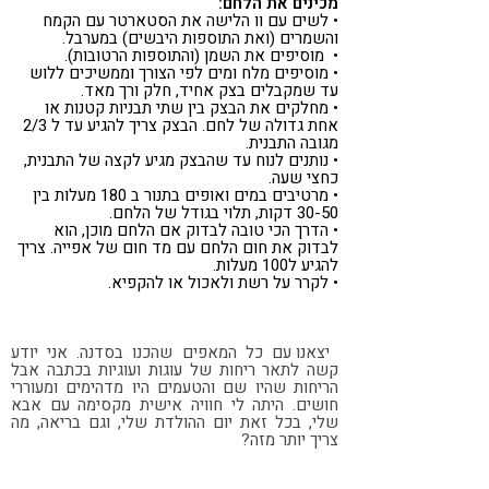
מכינים את הלחם:
• לשים עם וו הלישה את הסטארטר עם הקמח
והשמרים (ואת התוספות היבשים) במערבל.
• מוסיפים את השמן (והתוספות הרטובות).
• מוסיפים מלח ומים לפי הצורך וממשיכים ללוש
עד שמקבלים בצק אחיד, חלק ורך מאד.
• מחלקים את הבצק בין שתי תבניות קטנות או
אחת גדולה של לחם. הבצק צריך להגיע עד ל 2/3
מגובה התבנית.
• נותנים לנוח עד שהבצק מגיע לקצה של התבנית,
כחצי שעה.
• מרטיבים במים ואופים בתנור ב 180 מעלות בין
30-50 דקות, תלוי בגודל של הלחם.
• הדרך הכי טובה לבדוק אם הלחם מוכן, הוא
לבדוק את חום הלחם עם מד חום של אפייה. צריך
להגיע ל100 מעלות.
• לקרר על רשת ולאכול או להקפיא.
יצאנו עם כל המאפים שהכנו בסדנה. אני יודע
קשה לתאר ריחות של עוגות ועוגיות בכתבה אבל
הריחות שהיו שם והטעמים היו מדהימים ומעוררי
חושים.
היתה לי חוויה אישית מקסימה עם אבא
שלי, בכל זאת יום ההולדת שלי, וגם בריאה, מה
צריך יותר מזה?