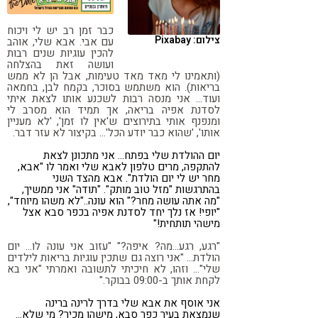
קורונה
טבעונות
כבר זמן רב יש לי ויכוח
צילום: Pixabay
עם אבי. אבא שלי, אוהב
להכין עוגיות שנים רבות
ועושה זאת בהצלחה
(ותאמינו לי מאד מאד טעימות, אבל הן לא ממש
בריאות). הוא משתמש בסוכר, בקמח לבן, בחמאה
ועוד… אני מנסה רבות לשכנע אותו לצאת איתי
לסדנת אפיה בריאה, אך תמיד הוא מסרב לי
ומנפנף אותי בתירוצים ש'אין לו זמן', 'לא מעניין
אותו', 'שהוא כבר יודע הכל'… בקיצור לא עזר דבר.
יום ההולדת שלי בפתח… אני מתכונן לצאת
להתקפה, מרים טלפון לאבא שלי ואמר לו "אבא,
מחר יש לי יום הולדת". אבא מהצד השני
בהתרגשות "מזל טוב מותק". "תודה" אני ממשיך,
"מה אתה עושה מחר?" הוא עונה.."לא משהו מיוחד",
"יופי! אז נלך יחד לסדנת אפיה בכפר סבא אצל
מישהי תותחית!"
"רגע, רגע…מה? איפה?" "עזוב אני עונה לו… יום
הולדת… "אני רוצה גם שתכין עוגיות בריאות לילדים
שלי"… וזהו, לא חיכיתי לתשובה ואמרתי "אני בא
לקחת אותך ב-09:00 בבוקר."
אני אוסף את אבא שלי בדרך לרינה ברינה
שנמצאת בעיר כפר סבא, מישהו מכיר? מי שלא…