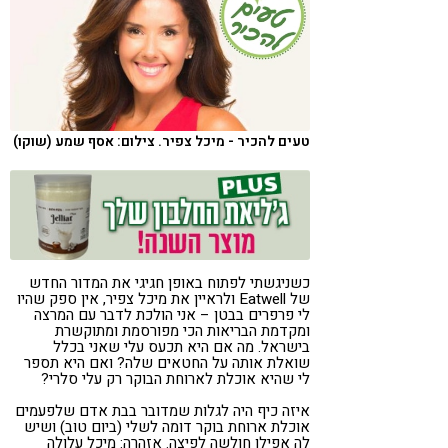
קורונה
טבעונות
טעים להכיר - מיכל צפיר. צילום: אסף שמע (שוקו)
כשניגשתי לפתוח באופן חגיגי את המדור החדש
של Eatwell ולראיין את מיכל צפיר, אין ספק שהיו
לי פרפרים בבטן – אני הולכת לדבר עם המרצה
ומקדמת הבריאות הכי מפורסמת ומתוקשרת
בישראל. מה אם היא תכעס עלי שאני בכלל
שואלת אותה על החטאים שלה? ואם היא תספר
לי שהיא אוכלת לארוחת הבוקר רק עלי סלרי?
איזה כיף היה לגלות שמדובר בבת אדם שלפעמים
אוכלת ארוחת בוקר דומה לשלי (ביום טוב) ושיש
לה אפילו חולשה לפיצה. אזהרה: מיכל עלולה