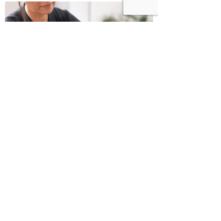
כשמטפל מפסיק לנהל עסק – הוא חוזר
להיות מטפל
בודהה בול אורז מלא עם ירקות כבושים
ומקושקשת טופו