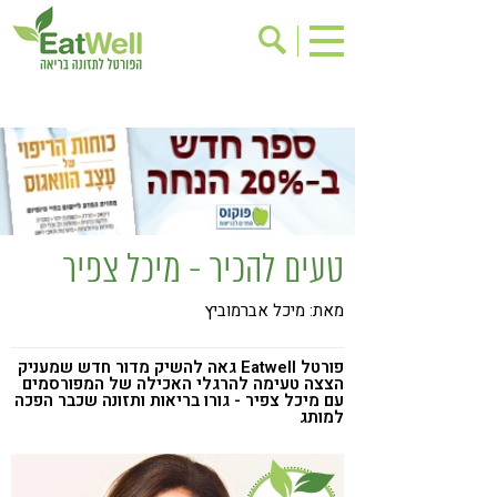
הרשמה לניוזלטר
אודות
בישול בריא
אינדקס עסקים
ריפוי ומניעת מחלות
בריאות האישה
תוספי תזונה
מתכוני בריאות
טעים להכיר - מיכל צפיר
אירועים
שינוי תזונתי
מאת: מיכל אברמוביץ
גישות בתזונה
דיאטה
ניקוי רעלים
מזונות על
פורטל Eatwell גאה להשיק מדור חדש שמעניק
הצצה טעימה להרגלי האכילה של המפורסמים
ילדים
תזונה וספורט
עם מיכל צפיר - גורו בריאות ותזונה שכבר הפכה
למותג
הפרעות קשב & ריכוז
אכילה רגשית
רגישות לגלוטן
טעים להכיר