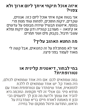
איזה אוכל תיקחי איתך ליום ארוך ולא
צפוי?
אני בטוח אקח איתי אוכל ליום כזה: אגוזים,
שקדים, ירקות חתוכים, לפחות שתי מנות פרי.
בנוסף, איזשהו תבשיל שיהיה מבוסס על עדשים
או קינואה – מעורבב קטנייה ודגן עם ירקות ומלא
עשבי תיבול, בקבוק מים ושני תמרים.
מה החטא האהוב עליך?
אני לא מסתכלת על זה כחטאים, אבל קשה לי
מאוד לעמוד בפני פיצה.
במי לבחור, דיאטנית קלינית או
נטורופתית?
במה שמתאים לכם. אם היה אחד שמתאים לכולם,
היה מאוד קל. יש אחד שמתאים לו ללכת
לתזונאית, אחד שיסתדר עם נטורופתית ואחד עם
מרפא סיני. גם אצלי זה לפי תקופות. החכמה היא
להכיר את עצמך ולדעת מה נכון לך. לפעמים הכי
נכון זו
מאמנת לאורח חיים בריא שמדברת על
הראש, התודעה וניהול ממקום של בחירה.