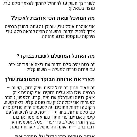
לעורר בך חשק עז להתחיל לחתוך לעצמך סלט טרי.
נפצח בשאלון:
מה המאכל שאת הכי אוהבת לאכול?
אני אוהבת אוכל טרי, שהוכן זה עתה. כמובן הבסיס
צריך להכיל ירקות. התשובה תהיה כנראה סלט טרי
מירקות שנקטפו כרגע מהגינה.
מה האוכל המושלם לשבת בבוקר?
זה בטח יהיה סלט ירקות עם ביצה או פודינג צ'יה
עם פירות טריים למעלה – משהו קליל.
תארי את ארוחת הבוקר הממוצעת שלך
זה מאוד מגוון. זה יכול להיות שייק ירוק , קשוח –
הבסיס שלו הוא עלים ירוקים. אני קוטפת צ'יק
צ'אק בגינה ומערבלת עם מים, קרח, מלפפון, ג'ינג'ר.
לפעמים אני יכולה לגוון עם טוסט קלוי, ביצה קשה,
ריקוטה וירקות חתוכים. זה לפעמים יהיה פודינג צ'יה
עם סלט פירות. בחורף – דייסת שיבולת שועל עם
קינמון, אגוזים, פרי חתוך כמו אפרסמון או בננה.
בקיץ תמיד אשלב פרי יער – פטל, אוכמניות או
דובדבנים – זו העונה וזה מושלם לארוחת בוקר.
איזה מיתוס הכי גדול על תזונה את