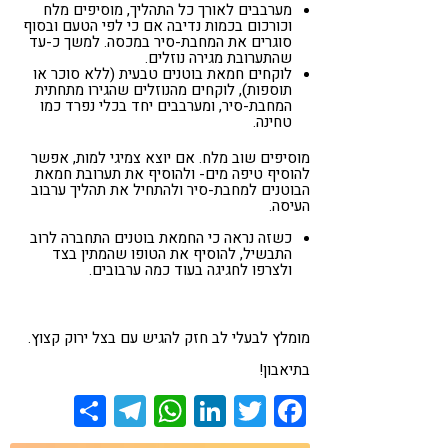
מערבבים לאורך כל התהליך, מוסיפים מלח
וכורכום בכמות נדיבה אם כי לפי הטעם ובסוף
סוגרים את המחבת-סיר במכסה. למשך כ-עד
שהתערובת מגירה נוזלים.
לוקחים חמאת בוטנים טבעית (ללא סוכר או
תוספות), לוקחים מהנוזלים שהגירו מתחתית
המחבת-סיר, ומערבבים יחד בכלי נפרד כמו
טחינה.
מוסיפים שוב מלח. אם יוצא צמיגי למות, אפשר
להוסיף טיפה מים- ולהוסיף את תערובת חמאת
הבוטנים למחבת-סיר ולהתחיל את תהליך ערבוב
העיסה.
כשזה נראה כי החמאת בוטנים התחברה לרוב
התבשיל, להוסיף את הטופו שהמתין בצד
ולצרפו לחגיגה בעוד כמה ערבובים.
מומלץ לבעלי לב חזק להגיש עם בצל ירוק קצוץ.
בתיאבון!
Share
Telegram
WhatsApp
LinkedIn
Twitter
Facebook