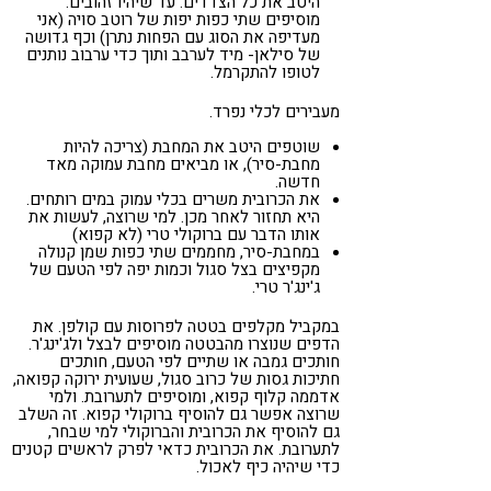
היטב את כל הצדדים. עד שיהיו זהובים.
מוסיפים שתי כפות יפות של רוטב סויה (אני
מעדיפה את הסוג עם הפחות נתרן) וכף גדושה
של סילאן- מיד לערבב ותוך כדי ערבוב נותנים
לטופו להתקרמל.
מעבירים לכלי נפרד.
שוטפים היטב את המחבת (צריכה להיות
מחבת-סיר), או מביאים מחבת עמוקה מאד
חדשה.
את הכרובית משרים בכלי עמוק במים רותחים.
היא תחזור לאחר מכן. למי שרוצה, לעשות את
אותו הדבר עם ברוקולי טרי (לא קפוא)
במחבת-סיר, מחממים שתי כפות שמן קנולה
מקפיצים בצל סגול וכמות יפה לפי הטעם של
ג'ינג'ר טרי.
במקביל מקלפים בטטה לפרוסות עם קולפן. את
הדפים שנוצרו מהבטטה מוסיפים לבצל ולג'ינג'ר.
חותכים גמבה או שתיים לפי הטעם, חותכים
חתיכות גסות של כרוב סגול, שעועית ירוקה קפואה,
אדממה קלוף קפוא, ומוסיפים לתערובת. ולמי
שרוצה אפשר גם להוסיף ברוקולי קפוא. זה השלב
גם להוסיף את הכרובית והברוקולי למי שבחר,
לתערובת. את הכרובית כדאי לפרק לראשים קטנים
כדי שיהיה כיף לאכול.