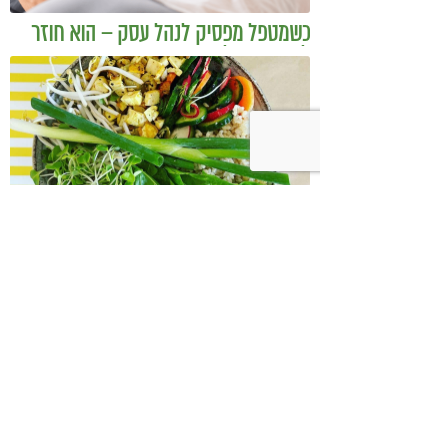
כשמטפל מפסיק לנהל עסק – הוא חוזר
להיות מטפל
בודהה בול אורז מלא עם ירקות כבושים
ומקושקשת טופו