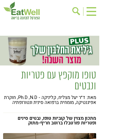
הרשמה לניוזלטר
אודות
בישול בריא
אינדקס עסקים
ריפוי ומניעת מחלות
בריאות האישה
תוספי תזונה
מתכוני בריאות
טופו מוקפץ עם פטריות
אירועים
שינוי תזונתי
ונבטים
גישות בתזונה
דיאטה
מאת: ד״ר יעל מצליח, קליניקה - Ph.D ,N.D, חוקרת
ניקוי רעלים
מזונות על
אפיגנטיקה, מומחית ברפואה סינית ונטורופתיה
ילדים
תזונה וספורט
מתכון מצוין של קוביות טופו, נבטים סינים
הפרעות קשב & ריכוז
ופטריות פורטבלו ברוטב חריף-מתוק
אכילה רגשית
רגישות לגלוטן
טעים להכיר