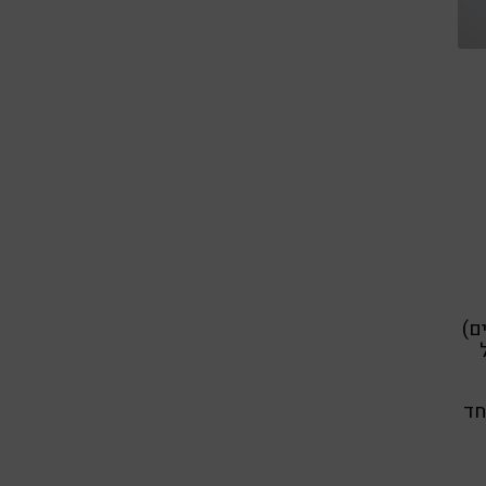
ם)
חד