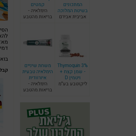
המתכונים
קמטים
בשיטת המלוכה
הימלאיה -
אביבית אבירם
בריאות מהטבע
הסיפ
להאי
מאז,
דמיו
בואו
Thymoquin 3%
משחת שיניים
קבלו 5 טיפים לכל השנה, ובעיקר לחג הכ
- שמן קצח +
הימלאיה טבעית
ויטמין D
איורוודית
ליקוטבע בע"מ
הימלאיה -
בריאות מהטבע