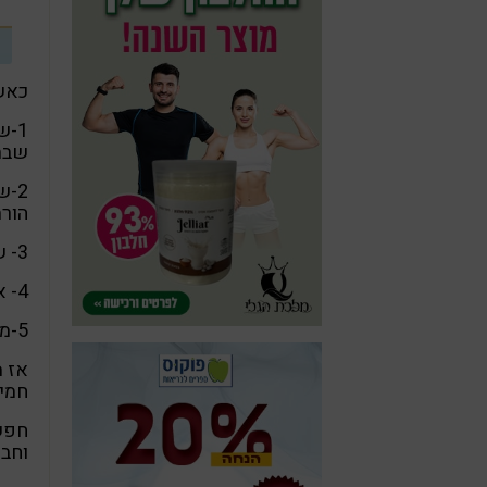
כאשר
1-
שבת
הורת
3- שמן עם רמת חומציות הכי נמוכה שתמצאו
4- אם ניתן, קנו מיצרנים קטנים שאתם מכירים. טוב לפרגן…
5-מה שעולה פחות, משלמים עליו ביוקר. שמן יקר-טוב יותר נ ק ו ד ה
אז מ
חמיצ
חפשו
וחבר