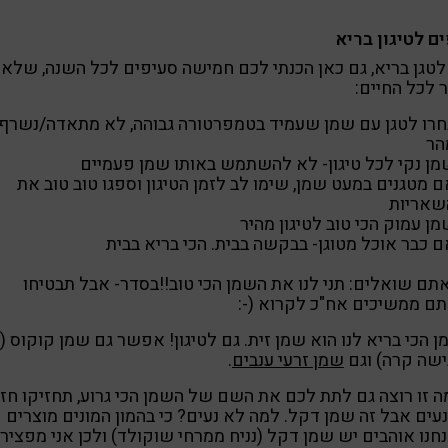
ם לטיגון בריא
לטגן בריא, גם כאן הכנתי לכם חמישה סעיפים לכל השנה, שלא
 לכל החיים:
חרו לטגן עם שמן שעמיד בטמפרטורה גבוהה, לא מתאדה/נשרף
הר
מן נקי לכל טיגון- לא להשתמש באותו שמן פעמיים
 מטגנים במעט שמן, שימו לב לזמן הטיגון וספגו טוב טוב את
שאריות
ן עמוק הכי טוב לטיגון מהיר
 כבר אוכל מטוגן- בבקשה בבית. הכי בריא בבית
תם שואלים: תני לנו את השמן הכי טוב!!בסדר- אבל תבטיחו
ם ממשיכים אח"כ לקרוא (-:
 הכי בריא לנו הוא שמן זית. גם לטיגון! אפשר גם שמן קוקוס (
ישה קרה) וגם
שמן זרעי ענבים
.
ה זו רוצה גם לתת לכם את השם של השמן הכי גרוע, תחזיקו חזק
עים אבל זה שמן דקל. למה לא נעים? כי בהמון המונים מוצרים
נו אוהבים יש שמן דקל (נניח ממרחי שוקולד) ולכן אני מפציר