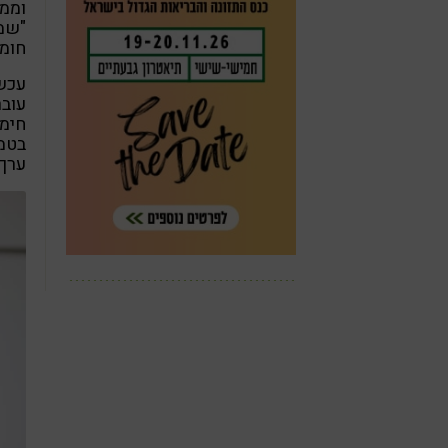
וממ
"שמן
חומר
עכשו
עובר
חימו
ערך 