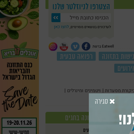
הצטרפו לניוזלטר שלנו
לחצו כאן
לעדכונים בנושאים מסוימים,
Eatwell ברשת
ישות בתזונה
רפואה טבעית
ירועים
יקורת מסעדות |
ויטמינים ומינרלים |
סגירה
ו!
תזונה בחגים
אירועים