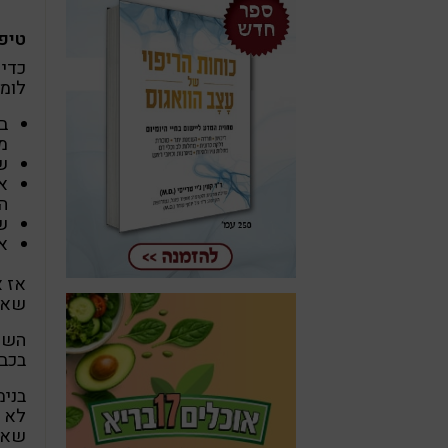
טיפי
כדי 
לומר
ב
מ
ש
אם
ה
שמ
אם
אז א
שאת
השמן
בכב
בנימ
לא נ
שאנח