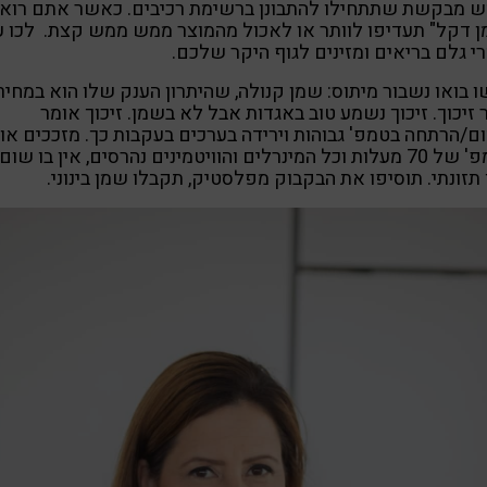
ש מבקשת שתתחילו להתבונן ברשימת רכיבים. כאשר אתם רוא
 דקל" תעדיפו לוותר או לאכול מהמוצר ממש ממש קצת. לכו ע
י גלם בריאים ומזינים לגוף היקר שלכם.
 בואו נשבור מיתוס: שמן קנולה, שהיתרון הענק שלו הוא במחיר,
 זיכוך. זיכוך נשמע טוב באגדות אבל לא בשמן. זיכוך אומר
ם/הרתחה בטמפ' גבוהות וירידה בערכים בעקבות כך. מזככים אות
בטמפ' של 70 מעלות וכל המינרלים והוויטמינים נהרסים, אין בו שום
תזונתי. תוסיפו את הבקבוק מפלסטיק, תקבלו שמן בינוני.