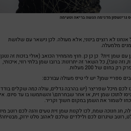
ס גרינשפון מדגימה הגשה בריאה וטעימה
אנחנו לא רוצים בינוני, אלא מעולה. לכן נישאר עם שלושת
נים מלמעלה.
 עם שמן זית? כן כן כן. חוץ מהמחיר הכואב (אולי בזכות זה נטגן
, וזה טוב!), כל השאר זה יתרונות: ברובו שמן בלתי רווי, איכותי,
 רק בחום של 200 מעלות.
ים ספריי שמן? יש לי טיפ מעולה עבורכם:
 לכם מיכל שפריצר (יש בהרבה גדלים, עולה כמה שקלים בודדי
יסו לתוכו שמן זית, או אחר שבחרתם\ והשתמשו בו עד סיום. אל
חו לשמור את השמן במקום חשוך וקריר.
ה, חג חנוכה שמח, לכו לקנות שמן זית טעים והנה לכם רוטב מיו
, רוטב שיגרום לכם ולילדים שלכם לאהוב סלט ירוק, מבטיחה!