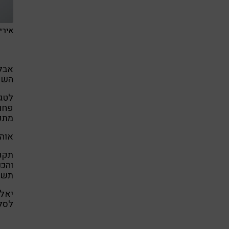
אירי
אבל 
השמ
לטגן
פחות
מתפרק
אוהב
תקנו
והכנ
תשכ
יאלל
לסלט