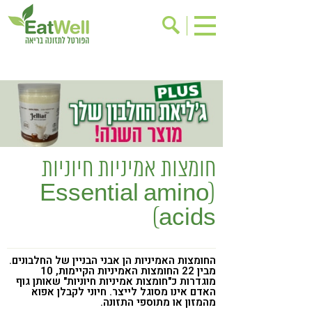
הרשמה לניוזלטר
אודות
בישול בריא
אינדקס עסקים
ריפוי ומניעת מחלות
בריאות האישה
תוספי תזונה
מתכוני בריאות
חומצות אמיניות חיוניות
אירועים
שינוי תזונתי
(Essential amino
גישות בתזונה
דיאטה
acids)
ניקוי רעלים
מזונות על
ילדים
תזונה וספורט
החומצות האמיניות הן אבני הבניין של החלבונים.
מבין 22 החומצות האמיניות הקיימות, 10
הפרעות קשב & ריכוז
אכילה רגשית
מוגדרות כ"חומצות אמיניות חיוניות" שאותן גוף
האדם אינו מסוגל לייצר. חיוני לקבלן אפוא
רגישות לגלוטן
טעים להכיר
מהמזון או מתוספי התזונה.