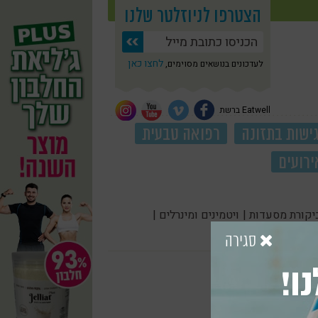
הצטרפו לניוזלטר שלנו
לחצו כאן
לעדכונים בנושאים מסוימים,
Eatwell ברשת
ישות בתזונה
רפואה טבעית
ירועים
יקורת מסעדות |
ויטמינים ומינרלים |
סגירה
ו!