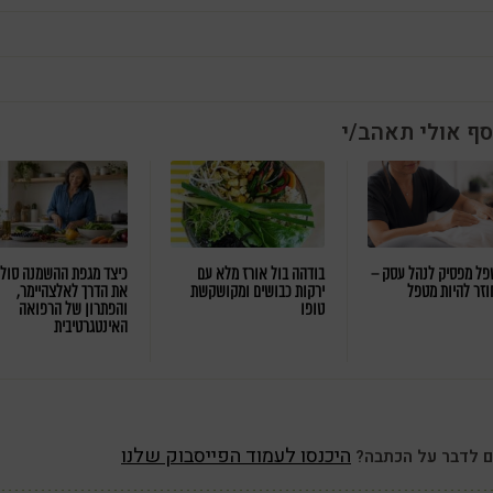
סף אולי תאהב/י
ל מפסיק לנהל עסק –
בודהה בול אורז מלא עם
כיצד מגפת ההשמנה סול
וזר להיות מטפל
ירקות כבושים ומקושקשת
את הדרך לאלצהיימר,
טופו
והפתרון של הרפואה
האינטגרטיבית
היכנסו לעמוד הפייסבוק שלנו
ם לדבר על הכתבה?