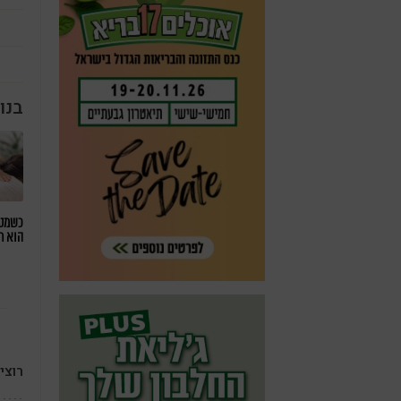
בנו
כשמטפ
הוא ח
רוצי