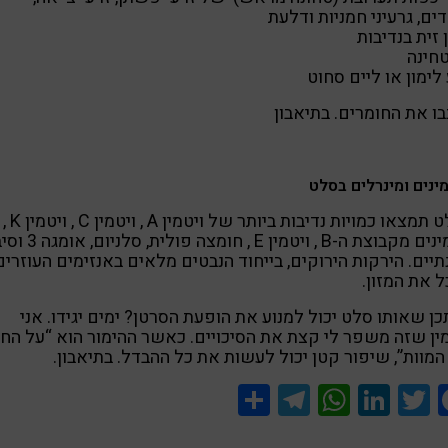
ם, גרעיני חמניות ודלעת
זית בנדיבות
חינה
לימון או ליים סחוט
ו את החומרים. בתיאבון
מינים ומינרלים בסלט
בסלט תמצאו כמויות נדיבות ביותר של ויטמין A , ויטמין C , ויטמין K ,
ויטמינים מקבוצת ה-B , ויטמין E , חומ
תיים. הירקות הירוקים, בייחוד הנבטים מלאים באנזימים העוזרים
 את המזון.
כן שאותו סלט יכול למנוע את הופעת הסרטן? ימים יגידו. אני
ן שזה משפר לי קצת את הסיכויים. כאשר ההימור הוא “על החי
המוות”, שיפור קטן יכול לעשות את כל ההבדל. בתיאבון.
Share
Telegram
WhatsApp
LinkedIn
Twitter
Facebook