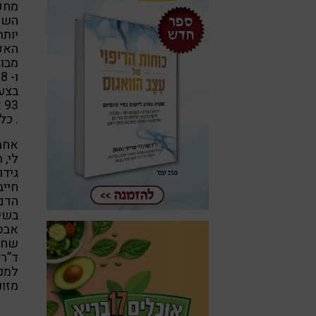
מחקר
השפע
יותר
בצעו
. כל
לי, 
גידו
חייב
הדם 
בשי
אבסט
שחוס
ד”ר 
למני
מזונות 