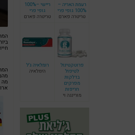
רעמת האריה –
ריישי –100%
100% גופי פרי
גופי פרי
טריטרה פארם
טריטרה פארם
המח
ביות
חייה
פרוטקטינול
רומלאיה ג'ל
המחל
לטיפול
הימלאיה
מהמח
בדלקות
מה ש
מפרקים
ארוכ
חריפות
מורינגה וי