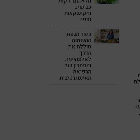
מלא עם ירקות
כבושים
ומקושקשת
טופו
כיצד מגפת
ההשמנה
סוללת את
הדרך
לאלצהיימר,
והפתרון של
הרפואה
האינטגרטיבית
לת
ו
ש