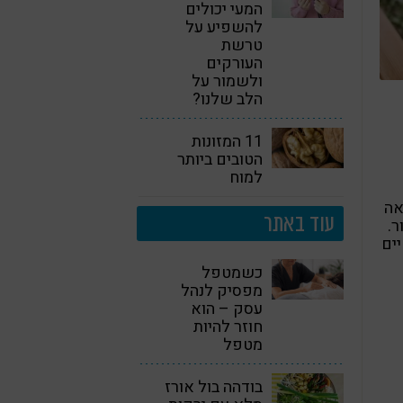
המעי יכולים
להשפיע על
טרשת
העורקים
ולשמור על
הלב שלנו?
11 המזונות
הטובים ביותר
למוח
אה
עוד באתר
ר.
יים
כשמטפל
מפסיק לנהל
עסק – הוא
חוזר להיות
מטפל
בודהה בול אורז