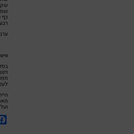
שקדי
שמן 
כף ט
רבע 
ערבב
וויט
תזונ
לעכל
היית
מאמי
ועל 