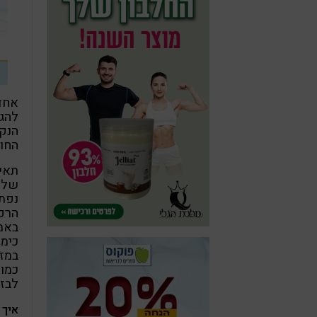
אחד 
להגי
הנקר
החוק
תאי 
שלנו
נפתח
הרפו
באמצ
כימו
במזו
כמו 
לבזב
איך 