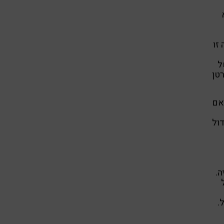
פה זו
ל
ות בסרטן
ויליאם
דול
ה.