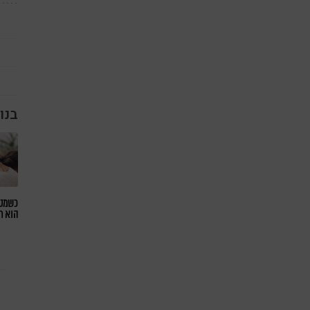
בנו
כשמטפ
הוא ח