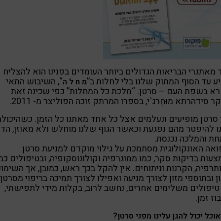
מאתגרי הבריאות הגדולים ביותר העומדים בפנינו הוא להצליח
ע עד הסוף המתוק שלנו בלי לחלות ב”
“, השיבוש התאי
מ ח ל ה
א בשפת העם – סרטן. “מלכת כל המחלות” כפי שכינה זאת
ר סידהרתא מוּחֶרג`י, בספרו המרתק זוכה הפוליצר מ- 2011.
סרטן מופיעים ונעלמים אצל כל אחד מאתנו כל הזמן. כשהיכולת
 להיפטר מהם נפגעת וכאשר הגוף שלנו מוחלש ולא מאוזן, הד
ת והמלכה נכנסת.
אה האונקולוגית מסתמכת על גילוי מוקדם למניעת סרטן
עות בדיקות סקר, כמו ממוגרפיה וקולונוסקופיה, ובטיפולים כמ
תרפיה, הקרנות וניתוחים. אין להקל בכך ראש, כמובן, אך השימו
ן ובתוספי מזון לצורך מניעה ואפילו לצורך תמיכה בריפוי מסרטן,
טיפולים משלימים אחרים, נחשב לרוב, בקלות מידי לתפישתי,
וז זמן.
אוכל יכול להגן עלינו מפני סרטן?