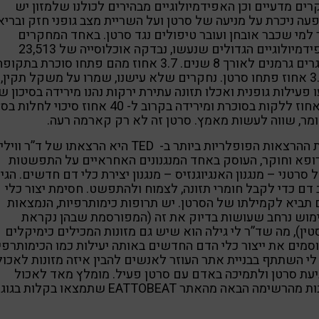
ים מדעיים וכן האפידמיולוגיים מבהירים לכולנו שלמזון יש
ה ניכרת על מניעה של סרטן ועל השריית מצב גופני חזק ובריא
 למי שכבר אובחן ועובר טיפולים נגד סרטן. באחד המחקרים
האפידמיולוגיים הגדולים שנעשו, נבדקה אוכלוסייה של 23,513
מבוגרים גרמנים לאורך 8 שנים. 3.7 אחוז מהם פתחו סוכרת בתקו
ו- 3.8 אחוז פתחו סרטן. נחקרים שלא עישנו, שמרו על משקל תקין,
 פעילות גופנית ואכלו תזונה עתירת ירקות נהנו מירידה בסיכון ש
93 אחוז ללקות בסוכרת ומירידה בקרוב ל- 40 אחוז סיכוי לחל
ומר, שווה לעשות מאמץ. סרטן זה לא רק קארמה רעה.
אחת ההרצאות הפופלריות ביותר ב- TED היא הרצאתו של ד”ר ו
רופא וחוקר, העוסק באחד המנגנונים האחראיים על התפשטות
ל סרטני – מנגנון האנגיוגנזיס – מנגנון יצירת כלי דם חדשים. הגי
 דם כדי לקבל חומרי תזונה, לצמוח ולהתפשט. חסימת יצור כלי
תביא לקמילתו של הסרטן. יש תרופות כימותרפיות, הנמצאות
מוש נרחב שעושות בדיוק את זה (המפורסמת שבהן נקראת
ין), מה שד”ר לי גילה הוא שיש גם מזונות המכילים כימיקלים
מים את ייצור כלי הדם החדשים באותה יעילות כמו הכימותרפי
לי השתתף בבניית אתר העוזר לאנשים להבין איזה מזונות לאכול
עת סרטן ולתמיכה באדם עם סרטן פעיל. מומלץ מאד לאכול
מהרשימה הבאה מהאתר EATTOBEAT שתמצאו בקלות בגוגל.