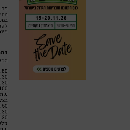
מה 
החיס
במעב
מינר
המת
הסלט כולל בי
80 גרם סרדינים- עשירים באומגה 3
30 גרם (מנה) של נבטי ברוקולי
30 גרם נבטי צנונית/בזיליקום/חרדל-
100 גרם סלק מבו
שתי 
בצל 
50 גרם אורוגלה – עוד חבר ממשפחת המצליבים
30 גרם פטרוזיליה
30 גרם כוסברה
פלפ
שתי 