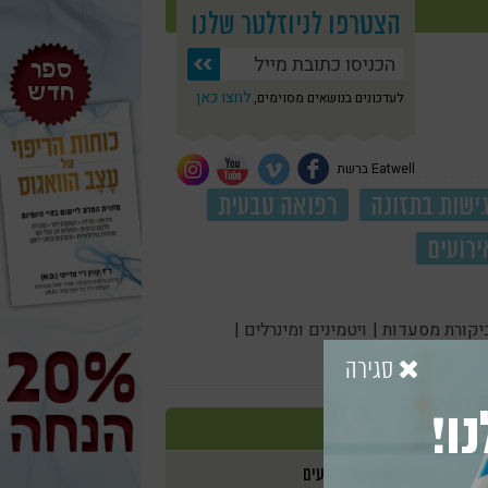
הצטרפו לניוזלטר שלנו
לחצו כאן
לעדכונים בנושאים מסוימים,
Eatwell ברשת
ישות בתזונה
רפואה טבעית
ירועים
יקורת מסעדות |
ויטמינים ומינרלים |
סגירה
ו!
אירועים