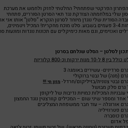
הפתרון הפרקטי שפתחתי? החלטתי לחזק ולחמש את מערכת
ון שלי במלחמתה הצודקת נגד תאי הסרטן הסוררים, פתחתי
דה הסודית שלי נוגדן מיוחד לסרטן הנקרא “סלטן” אותו אני או
לפחות 3-4 פעמים בשבוע. סלט מוכח מחקרית! המכיל ויטמינים,
לים ואנזימים, וגם מאות כימיקלים עם תכונות נוגדות ומונעות סר
כון לסלטן – הסלט שנלחם בסרטן
ן 8 ל-10 מנות ירקות וכ-800 קלוריות
מזון חי !!!
של
עגבניות המכילות כמויות נדיבות של ליקופן
אחד ומספר שיני שום – המכילים קוורצטין נוגד החמצון
ל אדום
כפות תערובת (טחונה מראש) של זרעי פשתן, זרעי צ’יאה,