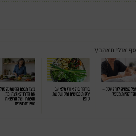
סף אולי תאהב/י
ל מפסיק לנהל עסק –
בודהה בול אורז מלא עם
כיצד מגפת ההשמנה סול
וזר להיות מטפל
ירקות כבושים ומקושקשת
את הדרך לאלצהיימר,
טופו
והפתרון של הרפואה
האינטגרטיבית