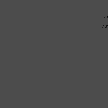
כל
טן.