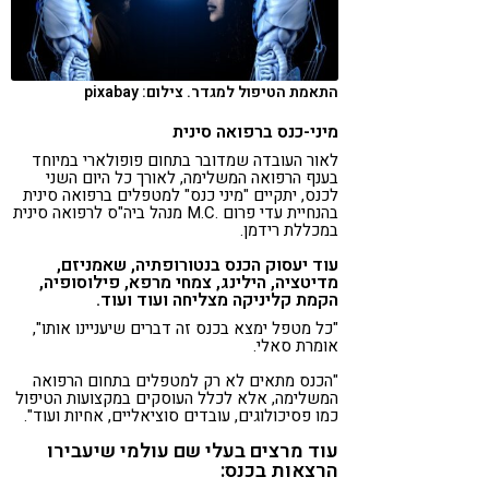
התאמת הטיפול למגדר. צילום: pixabay
מיני-כנס ברפואה סינית
לאור העובדה שמדובר בתחום פופולארי במיוחד
בענף הרפואה המשלימה, לאורך כל היום השני
לכנס, יתקיים "מיני כנס" למטפלים ברפואה סינית
בהנחיית עדי פרום .M.C מנהל ביה"ס לרפואה סינית
במכללת רידמן.
עוד יעסוק הכנס בנטורופתיה, שאמניזם,
מדיטציה, הילינג, צמחי מרפא, פילוסופיה,
הקמת קליניקה מצליחה ועוד ועוד.
"כל מטפל ימצא בכנס זה דברים שיעניינו אותו",
אומרת סאלי.
"הכנס מתאים לא רק למטפלים בתחום הרפואה
המשלימה, אלא לכלל העוסקים במקצועות הטיפול
כמו פסיכולוגים, עובדים סוציאליים, אחיות ועוד".
עוד מרצים בעלי שם עולמי שיעבירו
הרצאות בכנס: