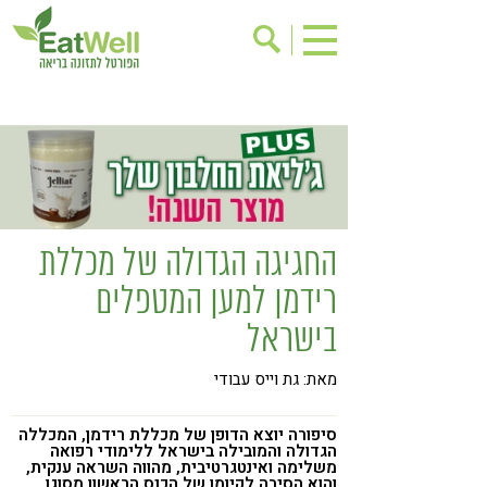
הרשמה לניוזלטר
אודות
בישול בריא
אינדקס עסקים
ריפוי ומניעת מחלות
בריאות האישה
תוספי תזונה
מתכוני בריאות
החגיגה הגדולה של מכללת
אירועים
שינוי תזונתי
רידמן למען המטפלים
גישות בתזונה
דיאטה
בישראל
ניקוי רעלים
מזונות על
מאת: גת וייס עבודי
ילדים
תזונה וספורט
הפרעות קשב & ריכוז
אכילה רגשית
סיפורה יוצא הדופן של מכללת רידמן, המכללה
הגדולה והמובילה בישראל ללימודי רפואה
משלימה ואינטגרטיבית, מהווה השראה ענקית,
רגישות לגלוטן
טעים להכיר
והוא הסיבה לקיומו של הכנס הראשון מסוגו