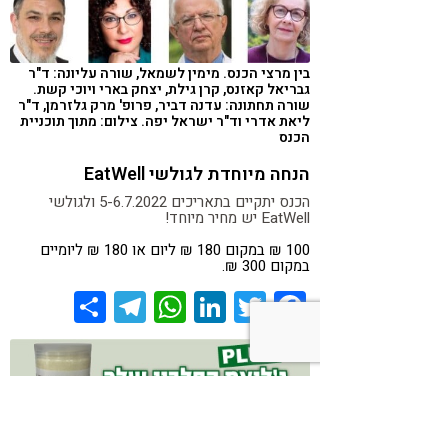
בין מרצי הכנס. מימין לשמאל, שורה עליונה: ד"ר
גבריאל קאזנס, קרן גילת, יצחק בארי ויוכי קשת.
שורה תחתונה: עדנה דביר, פרופ' מרק גלזרמן, ד"ר
ליאת אדרי וד"ר ישראל יפה. צילום: מתוך תוכניית
הכנס
הנחה מיוחדת לגולשי EatWell
הכנס יתקיים בתאריכים 5-6.7.2022 ולגולשי
EatWell יש מחיר מיוחד!
100 ₪ במקום 180 ₪ ליום או 180 ₪ ליומיים
במקום 300 ₪.
Share
Telegram
WhatsApp
LinkedIn
Twitter
Facebook