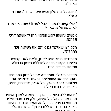
בארה"ב.
"היום, כל בית מלון מציע עיסוי שוודי", אומרת
סאלי.
"אולי קשה להאמין, אבל לפני 35 שנה, אף אחד
לא שמע על זה בארץ!
אנשים נחשפו לסוג העיסוי הזה לראשונה דרכי
ונדהמו.
חלק רצו שאלמד גם אותם את השיטה, וכך
התחלתי".
תלמידים הגיעו מפה לאוזן, ולאט לאט קבוצת
הלימוד הקטנה הפכה למכללת רידמן הגדולה
שאתם מכירים היום.
מכללה מובילה, שמקיפה את כל מגוון התחומים
בענף הרפואה המשלימה והאינטגרטיבית, עם
שלוחות ברחבי הארץ: תל אביב, ירושלים, חיפה,
באר שבע, כנרת ואילת.
"זו המכללה היחידה בארץ שנשארה לאורך השנים
תחת אותה הנהלה ולמעשה, חלק ניכר מהמטפלים
מתחומי הרפואה המשלימה והאינטגרטיבית היום
בארץ, הם בוגרי מכללת רידמן", אומרת סאלי
בסיפוק ובגאווה.