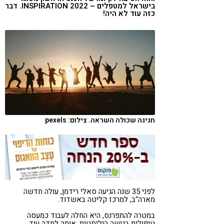
בישראל למטפלים – INSPIRATION 2022. דבר
קורונה
טבעונות
כזה עוד לא היה!
חגיגה שכולה השראה. צילום: pexels
לפני 35 שנה הגיעה סאלי רידמן, עולה חדשה
מארה"ב, למרכז קליטה באשדוד.
במטרה להתפרנס, היא החלה לעבוד כמעסה
טיפולית בגישה הוליסטית, אותה למדה עוד