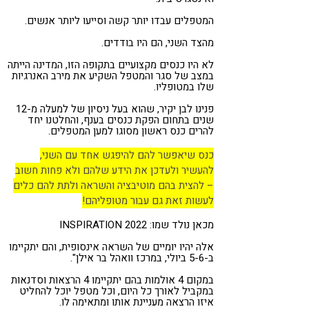
המטפלים עבדו יותר קשה וסייעו ליותר אנשים.
מהצד השני, הם היו בודדים.
לא היו כנסים מקצועיים בתקופה הזו, המדינה הייתה
במצב של סגר והמטפל השקיע את מירב האנרגיות
שלו במטופליו.
פנינו לבן יקיר, שהוא בעל ניסיון של למעלה מ-12
שנים בתחום הפקת כנסים בענף, והחלטנו יחד
להרים כנס ראשון מסוגו למען המטפלים.
כנס שיאפשר להם להיפגש אחד עם השני,
להעשיר ולעדכן את הידע שלהם ולא פחות חשוב
– להצית בהם מוטיבציה והשראה ולתת להם כלים
לעשות זאת גם עבור מטופליהם!
מכאן נולד שמו: INSPIRATION 2022
אלה יהיו יומיים של השראה אינסופית, והם יתקיימו
ב-5-6 ביולי, במרכז וואהל בר אילן".
במקום 4 אולמות בהם יתקיימו 4 הרצאות וסדנאות
במקביל לאורך כל היום, וכל מטפל יוכל להחליט
איזו הרצאה מעניינת אותו ומתאימה לו.