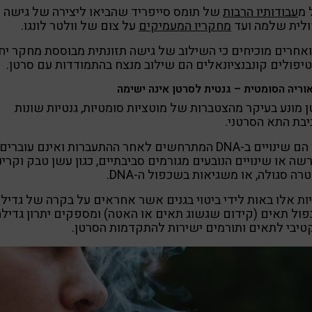
 מ
עבודותיו הרבות
של תומס סייפריד שהביאו ליצירה של גישה
ולית שלמה ועד
מחקריו המעמיקים
על צום של וולטר לונגו.
אחרים מוכיחים כי השילוב של גישה תזונתית מבוססת מחקר יח
יפולים קונבנציונאלים הם שילוב מנצח בהתמודדות עם סרטן.
וריה הסומטית – גנטית לסרטן אינה ישימה
 מונע בעיקר מהצטברות של מוטציות סומטיות, גנטיות שונות
בת התא הסרטני.
אלו הם שינויים ב-DNA המתרחשים לאחר ההתעברות ואינם עוברים
שה או שינויים הנובעים מגורמים סביבתיים, כגון עשן טבק וקרינ
רה סגולה, או משגיאות בשכפול ה-DNA.
ות אלו באות לידי ביטוי בגנים אשר אחראים על בקרה של גדיל
ול תאים (קידום שגשוג תאים או האטה) ומספקים יתרון גדילה
יבי לתאים ותורמים ישירות להתקדמות הסרטן.