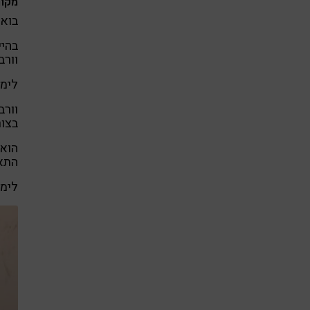
מקור
בואו ונחזור כ
בהיי
וורב
לימי
וורב
בצור
הוא 
התא)
לימי