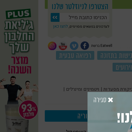
הצטרפו לניוזלטר שלנו
לחצו כאן
לעדכונים בנושאים מסוימים,
Eatwell ברשת
ישות בתזונה
רפואה טבעית
ירועים
יקורת מסעדות |
ויטמינים ומינרלים |
סגירה
ו!
עוד בקטגוריה