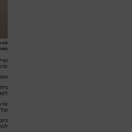
תא ס
באמצעות:
הגיל
סרטנ
מפה
גילו
לפני כ-12
אז מ
של ו
כיום
להתמ