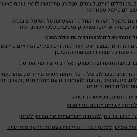
, מטופלים חווים, לעיתים, סבל רב מתופעות לוואי שונות כאשר
וברים טיפול סטנדרטי.
עם סיכון להישנות המחלה, המשפיעה על מטופלים בכמה
רים, כולל פיזית, רגשית, קוגניטיבית, כלכלית וחברתית.
ל תזונתי משלים להתמודדות עם מחלת הסרטן
ם האחרונות בוצעו יותר ויותר מחקרים רציניים המראים כי ישנה
 נוספת בהתמודדות עם מחלת הסרטן.
ר בגישה תזונתית, המעמיקה אל הביולוגיה של הסרטן.
 זו תומכת בשילוב של הרגלי תזונה מסוימים יחד עם צומות כטי
ם, אינטגרטיבי, מניעתי להתמודדות עם מחלת סרטן, ובפרט יחד
טיפולים הסטנדרטיים.
ים קודמים בנושא סרטן ותזונה:
סרטן: רשימת מזונות נוגדי סרטן
 חדש: כך ניתן להפחית משמעותית את הסיכון לסרטן
תת הסיכון לסרטן השד – המלצות בעקבות מחקרים חדשים