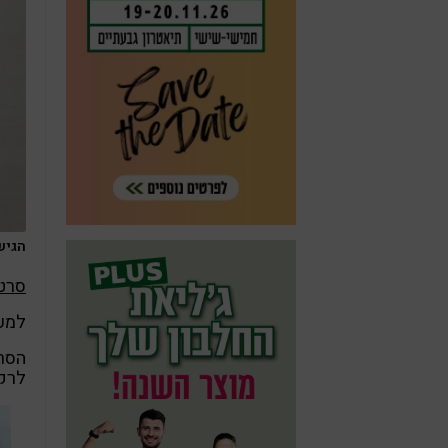
הגישה
סרט
למעשה,
הסרט
לרק