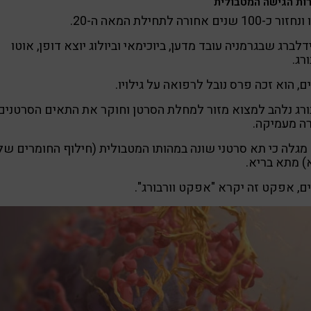
ות הגישה המטבולית
-100 שנים אחורה לתחילת המאה ה-20.
דלברג שבגרמניה עובד מדען, ביוכימאי וביולוג יוצא דופן, אוטו
ורג.
ם, הוא זכה פרס נובל לרפואה על גילויו.
ורג נלהב למצוא מזור למחלת הסרטן וחוקר את התאים הסרטנים
ה מעמיקה.
מגלה כי תא סרטני שונה במהותו המטבולית (חילוף החומרים של
 מתא בריא.
ם, אפקט זה יקרא "אפקט וורבורג".