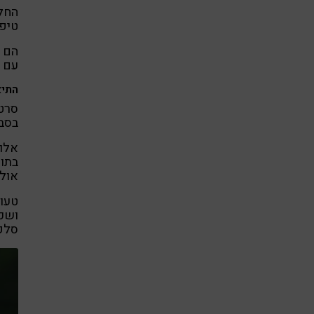
החל
טיפ
הם ו
עם ט
התיא
סרטן
בסבי
בתור
אולט
טעוי
ושכפ
סלקט