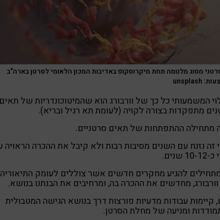
רטני מסוג מלנומה תחת מיקרוסקופ באדיבות המכון הלאומי לסרטן בארה"ב
 unsplash
וי המשמעותי כל כך של וורבורג הוא שהמיטוכונדריות של תאים
ים מתפקדות בצורה לקויה (לעומת תא רגיל ובריא).
 מתחילה ההתפתחות של תאים סרטניים.
י זה נזנח עם השנים מסיבות רבות ולא קיבל את ההכרה הראויה ע
10- שנים.
תחילים להגיע מחקרים חדשים אשר צוללים לעומק התיאוריה
ורבורג, מחדשים את ההכרה בה, ומרחיבים את הבנתנו בנושא.
, קיימות עבודות מדעיות פורצות דרך בנושא הגישה המטבולית
ודדות ומניעה של מחלת הסרטן.