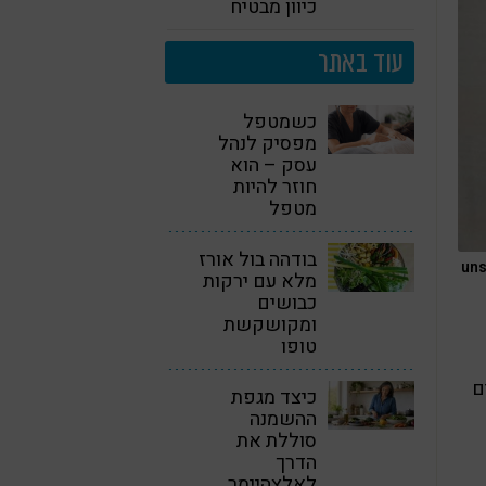
כיוון מבטיח
עוד באתר
כשמטפל
מפסיק לנהל
עסק – הוא
חוזר להיות
מטפל
בודהה בול אורז
מלא עם ירקות
כבושים
ומקושקשת
טופו
ם
כיצד מגפת
ההשמנה
סוללת את
הדרך
לאלצהיימר,