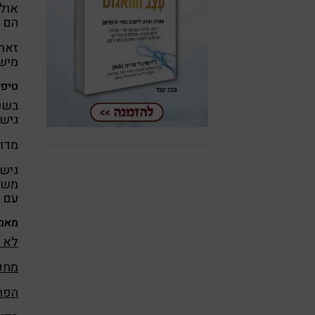
אולם
הם ע
זאת 
מישו
טיפו
בשני
גישה
מדוב
גישה
משלי
עם ה
מאמר
לא ל
מחקר
הפח