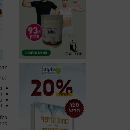
הדבר
הטיפ
כ
ה
ט
ני
אלה 
מהתק