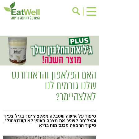
הרשמה לניוזלטר
אודות
בישול בריא
אינדקס עסקים
ריפוי ומניעת מחלות
בריאות האישה
תוספי תזונה
מתכוני בריאות
האם הפלאפון והדאודורנט
אירועים
שינוי תזונתי
שלנו גורמים לנו
גישות בתזונה
דיאטה
לאלצהיימר?
ניקוי רעלים
מזונות על
ילדים
תזונה וספורט
סיפור על אישה שסבלה מאלצהיימר בגיל צעיר
והצליחה לשפר את מצבה באופן לא קונבנציונלי.
הפרעות קשב & ריכוז
אכילה רגשית
סיקור הרצאה מכנס מוח בריא
רגישות לגלוטן
טעים להכיר