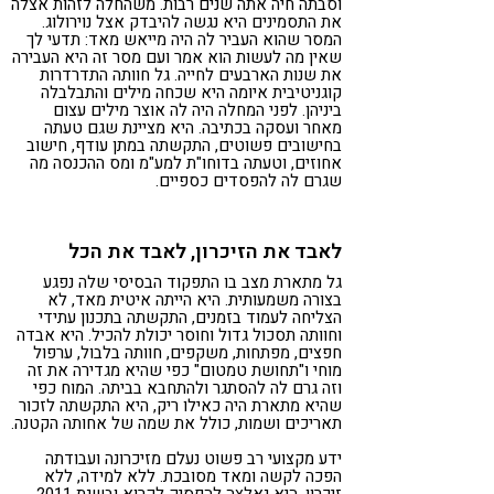
וסבתה חיה אתה שנים רבות. משהחלה לזהות אצלה
את התסמינים היא נגשה להיבדק אצל נוירולוג.
המסר שהוא העביר לה היה מייאש מאד: תדעי לך
שאין מה לעשות הוא אמר ועם מסר זה היא העבירה
את שנות הארבעים לחייה. גל חוותה התדרדרות
קוגניטיבית איומה היא שכחה מילים והתבלבלה
ביניהן. לפני המחלה היה לה אוצר מילים עצום
מאחר ועסקה בכתיבה. היא מציינת שגם טעתה
בחישובים פשוטים, התקשתה במתן עודף, חישוב
אחוזים, וטעתה בדוחו"ת למע"מ ומס ההכנסה מה
שגרם לה להפסדים כספיים.
לאבד את הזיכרון, לאבד את הכל
גל מתארת מצב בו התפקוד הבסיסי שלה נפגע
בצורה משמעותית. היא הייתה איטית מאד, לא
הצליחה לעמוד בזמנים, התקשתה בתכנון עתידי
וחוותה תסכול גדול וחוסר יכולת להכיל. היא אבדה
חפצים, מפתחות, משקפים, חוותה בלבול, ערפול
מוחי ו"תחושת טמטום" כפי שהיא מגדירה את זה
וזה גרם לה להסתגר ולהתחבא בביתה. המוח כפי
שהיא מתארת היה כאילו ריק, היא התקשתה לזכור
תאריכים ושמות, כולל את שמה של אחותה הקטנה.
ידע מקצועי רב פשוט נעלם מזיכרונה ועבודתה
הפכה לקשה ומאד מסובכת. ללא למידה, ללא
זיכרון, היא נאלצה להפסיק לקרוא ובשנת 2011