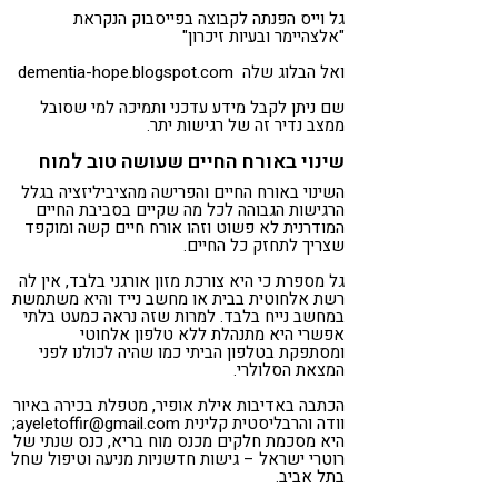
גל וייס הפנתה לקבוצה בפייסבוק הנקראת
"אלצהיימר ובעיות זיכרון"
ואל הבלוג שלה dementia-hope.blogspot.com
שם ניתן לקבל מידע עדכני ותמיכה למי שסובל
ממצב נדיר זה של רגישות יתר.
שינוי באורח החיים שעושה טוב למוח
השינוי באורח החיים והפרישה מהציביליזציה בגלל
הרגישות הגבוהה לכל מה שקיים בסביבת החיים
המודרנית לא פשוט וזהו אורח חיים קשה ומוקפד
שצריך לתחזק כל החיים.
גל מספרת כי היא צורכת מזון אורגני בלבד, אין לה
רשת אלחוטית בבית או מחשב נייד והיא משתמשת
במחשב נייח בלבד. למרות שזה נראה כמעט בלתי
אפשרי היא מתנהלת ללא טלפון אלחוטי
ומסתפקת בטלפון הביתי כמו שהיה לכולנו לפני
המצאת הסלולרי.
הכתבה באדיבות אילת אופיר, מטפלת בכירה באיור
וודה והרבליסטית קלינית ayeletoffir@gmail.com;
היא מסכמת חלקים מכנס מוח בריא, כנס שנתי של
רוטרי ישראל – גישות חדשניות מניעה וטיפול שחל
בתל אביב.