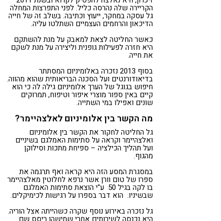
הקריירה שלה נהרסה כליל. לפני התפרצות המחלה
גל עסקה במחקר, ייעוץ וכתיבה. בשלב זה של חייה
הדיכאון והרחמים העצמיים השתלטו עליה.
כאשר החליטה לצאת למאבק על מנת להשתקם
היא חזרה לפעילות גופנית וליצירה על מנת לשקם
את חייה.
בסוף 2013 נזכרה באלומיניום המסתתר
בדיאודורנטים ועל הסכנה הבריאותית שהוא מהווה.
חיפוש בגוגל של הערך אלומיניום גילה לה כי הוא
קיים באין ספור מוצרי איפור וטיפוח, תמרוקים
שונים ואפילו במי השתייה.
מה הקשר בין אלומיניום לאלצהיימר?
גל החליטה לחקור את הקשר בין אלומיניום
ואלצהיימר וקראה על סתימות האמלגם בשיניים
ועל תהליך הכילציה – ספיחת מתכות וסילוקן
מהגוף.
במסגרת המסע הזה היא קראה ואף תרגמה את
ספרו של טום וורן אשר נרפא לחלוטין מאלצהיימר
בו לקה בגיל 50 ע"י הוצאת סתימות האמלגם
שבשיניו. הוא דבר בספרו על רגישות לכימיקלים.
גל נזכרה באירוע נוסף שקרה כשהייתה אצל הוריה.
היא נכנסה לשירותים אחרי שמישהו ריסס שם