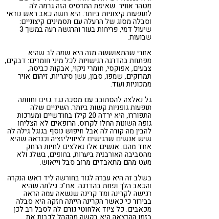
מטהר אוויר. שאיפת התרסיס הזה גרמה לה
לתופעות קיצוניות ביותר. היא חשה כאב ראש נוראי
וסבלה מסוג של הרעלה עם תסמינים קיצוניים:
שיעול דמי, פריחות בעור והרגשה רעה במשך 3
שבועות.
אחרי שהתאוששה מזה היא שמה לב שהיא
מפתחת בהדרגה רגישויות לכל מיני חומרים: דבקים,
צבעים, אפוקסי, חומרי ניקוי, אבקות כביסה,
תמרוקים, שמפו, סבון, עשן סיגריות, זיהום אויר
ממכוניות ועוד.
גל נאלצה להסתובב עם מסכה נגד גזים וחוותה
תופעות גופניות קשות ביותר. השיניים שלה
התפוררו, היא ירדה 20 קילו בחודשיים ומערכות
גופה השונות החלו לקרוס. הרופאים לא הצליחו
להבין מה קורה לה אבל חיפוש נוסף בגוגל גילה לה
שיש אנשים שרגישים לציוויליזציה וכנראה שהיא
אחד מהם. אנשים אלו נאלצים לחיות הרחק
מהסביבה האורבנית ביערות, בחופים, בשלג ולא
מעט מהם מתאבדים מרוב סבל וייאוש.
בשלב זה היא עברה לגור בחורשה ליד ראש הנקרה
והכאב הלך ופחת בהדרגה. אח"כ גילתה שהיא
רגישה לקרינה ומד קרינה שנשאה עמה הראה
בבירור כי כאשר הקרינה הייתה חזקה היא סבלה
מכאבים. כל ציוד אלחוטי גורם לה לסבל רב לכן
בזמן ההרצאה היא בקשה מהקהל לכבות את