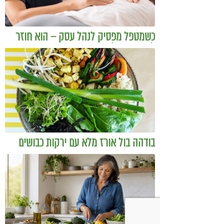
כשמטפל מפסיק לנהל עסק – הוא חוזר
להיות מטפל
בודהה בול אורז מלא עם ירקות כבושים
ומקושקשת טופו