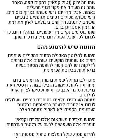
שתו תה ירוק (נטול קפאין) במקום קפה, מאחר
שתה זה מעודד את ניקוי הגוף מרעלים.
כאמור, אכלו מדי יום זרעי פשתה בצרוף כוס מים.
זרעי פשתה מכילים רכיבים תזונתיים טבעיים
ששמם ליגננים, הידועים ביכולתם לאזן את רמת
ההורמון אסטרוגן בדם.
שתו כוס מים נקיים מדי שעתיים, במהלך היום, כדי
לגרום לכך שכל העת יזרום נוזל בדרכי השתן.
מזונות שיש להימנע מהם
הימנעו לחלוטין מאכילת מזונות המכילים שומנים
רוויים או שומנים מוקשים. שומנים אלה גורמים
לדלקות ויש להם קשר להופעת מספר בעיות
בריאותיות בבלוטת הערמונית.
סוכר לבן מחולל שמות ברמות ההורמונים בדם
ומחריף דלקות קיימות. הגבילו בצורה דרסטית את
צריכת הסוכר הלבן. עדיף שתפסיקו לצרוך אותו
לחלוטין.
מזונות מעובדים מלאים בחומרים כימיים שעלולים
לגרום או לתרום לבעיות בריאותיות בבלוטת
הערמונית. הקפידו לא לאכול מזונות כאלה.
הימנעו מצריכת משקאות אלכוהוליים וקפאין.
חומרים אלה משפיעים לרעה על בלוטת הערמונית.
למידע נוסף, כולל המלצות טיפול נוספות ראו