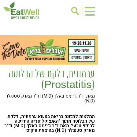
הרשמה לניוזלטר
אודות
בישול בריא
אינדקס עסקים
ריפוי ומניעת מחלות
בריאות האישה
תוספי תזונה
מתכוני בריאות
ערמונית, דלקת של הבלוטה
אירועים
שינוי תזונתי
(Prostatitis)
גישות בתזונה
דיאטה
מאת: ד"ר ג'יימס באלך (M.D) וד"ר מארק סטנגלר
ניקוי רעלים
מזונות על
(N.D)
ילדים
תזונה וספורט
המלצות לתזונה בריאה בנושא ערמונית, דלקת
הפרעות קשב & ריכוז
אכילה רגשית
של הבלוטה מתוך "האנציקלופדיה החדשה
לריפוי טבעי" מאת ד"ר ג'יימס באלך (M.D) וד"ר
מארק סטנגלר (N.D) בהוצאת פוקוס
רגישות לגלוטן
טעים להכיר