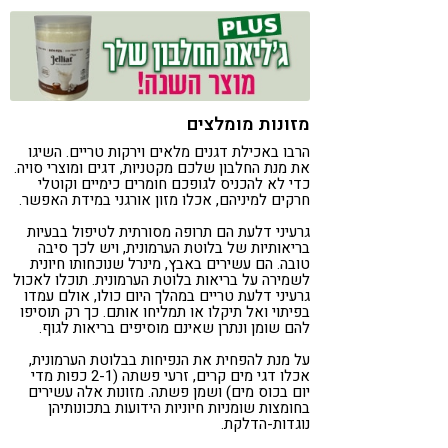
קורונה
טבעונות
מזונות מומלצים
הרבו באכילת דגנים מלאים וירקות טריים. השיגו
את מנת החלבון שלכם מקטניות, דגים ומוצרי סויה.
כדי לא להכניס לגופכם חומרים כימיים וקוטלי
חרקים למיניהם, אכלו מזון אורגני במידת האפשר.
גרעיני דלעת הם תרופה מסורתית לטיפול בבעיות
בריאותיות של בלוטת הערמונית, ויש לכך סיבה
טובה. הם עשירים באבץ, מינרל שנוכחותו חיונית
לשמירה על בריאות בלוטת הערמונית. תוכלו לאכול
גרעיני דלעת טריים במהלך היום כולו, אולם עמדו
בפיתוי ואל תיקלו או תמליחו אותם. כך רק תוסיפו
להם שומן ונתרן שאינם מוסיפים בריאות לגוף.
על מנת להפחית את הנפיחות בבלוטת הערמונית,
אכלו דגי מים קרים, זרעי פשתה (2-1 כפות מדי
יום בכוס מים) ושמן פשתה. מזונות אלה עשירים
בחומצות שומניות חיוניות הידועות בתכונותיהן
נוגדות-הדלקת.