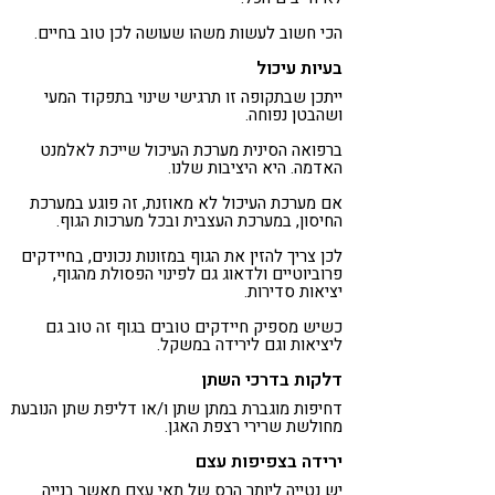
הכי חשוב לעשות משהו שעושה לכן טוב בחיים.
בעיות עיכול
ייתכן שבתקופה זו תרגישי שינוי בתפקוד המעי
ושהבטן נפוחה.
ברפואה הסינית מערכת העיכול שייכת לאלמנט
האדמה. היא היציבות שלנו.
אם מערכת העיכול לא מאוזנת, זה פוגע במערכת
החיסון, במערכת העצבית ובכל מערכות הגוף.
לכן צריך להזין את הגוף במזונות נכונים, בחיידקים
פרוביוטיים ולדאוג גם לפינוי הפסולת מהגוף,
יציאות סדירות.
כשיש מספיק חיידקים טובים בגוף זה טוב גם
ליציאות וגם לירידה במשקל.
דלקות בדרכי השתן
דחיפות מוגברת במתן שתן ו/או דליפת שתן הנובעת
מחולשת שרירי רצפת האגן.
ירידה בצפיפות עצם
יש נטייה ליותר הרס של תאי עצם מאשר בנייה