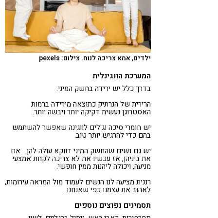
ילדים, אמא צריכה לנוח. צילום: pexels
המערכת הווגינלית
בדרך כלל יש ירידה בחשק המיני.
הרירית של הנרתיק כתוצאה מירידה ברמות
האסטרוגן נעשית דקיקה יותר ויבשה יותר.
יש חומרי סיכה וג'לים לווגינה שאפשר להשתמש
בהם כדי להרגיש יותר טוב.
יש גם נשים שהחשק המיני דווקא עולה להן… אם
את ביניהן, אז עכשיו את לא צריכה לקחת אמצעי
מניעה, ויכולה ליהנות ממין חופשי.
רננית מציעה לנו הנשים לעמוד מול המראה עירומות,
לאהוב את עצמנו כפי שאנחנו.
תסמינים נפוצים נוספים
סחרחורות, כאבי ראש, נימול ברגליים, לשון