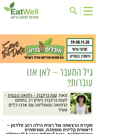
הרשמה לניוזלטר
אודות
בישול בריא
אינדקס עסקים
ריפוי ומניעת מחלות
בריאות האישה
תוספי תזונה
מתכוני בריאות
גיל המעבר – לאן אנו
אירועים
שינוי תזונתי
עוברות?
גישות בתזונה
דיאטה
מאת:
ענת גרינברג - רפואה טבעית
-
ניקוי רעלים
מזונות על
לענת גרינברג ניסיון רב בתחום
הרפואה המשלימה עם ארגז כלים
ילדים
תזונה וספורט
עשיר
הפרעות קשב & ריכוז
אכילה רגשית
סקירת הרצאתה של רננית הילה רהב פלדמן –
רגישות לגלוטן
טעים להכיר
דיאטנית קלינית מוסמכת, נטורופתית