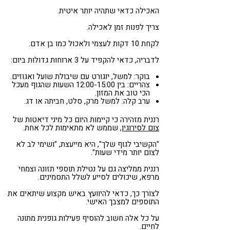
האכילה כדאי שתהיה יותר איטית.
צריך לפנות זמן לאכילה.
לקחת 10 דקות לעצמי ולאכול כמו בן אדם.
לדבריה, כדאי להקפיד על 3 ארוחות גדולות ביום:
בוקר: למשל, יוגורט עם שיבולת שועל ואגוזים.
צהריים: בין 12:00-15:00 השעות שהגוף מעכל
הכי טוב את המזון.
ערב קלה: למשל מרק, סלט, חביתה או דג.
רננית מזהירה כי קיימות היום כל מיני דיאטות של
צום לסירוגין
, שממש לא מתאימות לכל אחת.
"הקשיבי לגוף שלך", היא מייעצת, "ושימי לב לא
לצום יותר מידי שעות".
רננית ממליצה גם על נטילת תוספי תזונה וצמחי
מרפא, שיכולים לסייע לשלל התסמינים.
לצורך כך, כדאי להיוועץ באיש מקצוע שיתאים את
התוספים למצבך האישי.
על כל אלה חשוב להוסיף פעילות גופנית מתונה
לחיים.