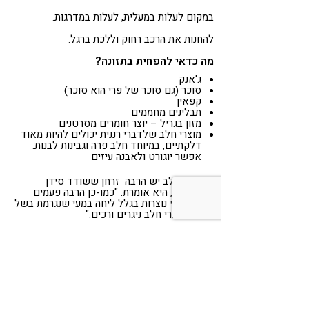
במקום לעלות במעלית, לעלות במדרגות.
להחנות את הרכב רחוק וללכת ברגל.
מה כדאי להפחית בתזונה?
ג'אנק
סוכר (גם סוכר של פרי הוא סוכר)
קפאין
תבלינים מחממים
מזון בגריל – יוצר חומרים מסרטנים
מוצרי חלב שלדברי רננית יכולים להיות מאוד
דלקתיים, במיוחד חלב פרה וגבינות לבנות.
אפשר יוגורט ולאבנה עיזים
"במוצרי חלב יש הרבה זרחן ששודד סידן
מהעצמות", היא אומרת. "כמו-כן הרבה פעמים
דלקות מעי נוצרות בגלל ליחה במעי שנגרמת בשל
צריכת מוצרי חלב ניגרים ורכים."