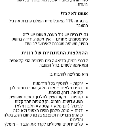
בוערת…
אנחנו לא לבד!
ברגע זה 11% מאוכלוסיית העולם עוברת את גיל
המעבר.
גם לגברים יש גיל מעבר, פשוט יש לזה
סימפטומים אחרים – אין זיקפה, ירידה בחשק
המיני, חשיפה מוגברת לאירועי לב ועוד.
ההמלצות התזונתיות של רננית
לדברי רננית, הדיאטה הים תיכונית הכי קלאסית
ומתאימה לנשים בגיל המעבר.
היא ממליצה להרבות ב:
ירקות – להוסיף בכל הזדמנות
דגנים מלאים – אורז מלא, אורז בסמטי לבן,
קינואה, דוחן, כוסמת.
קטניות – מקור מצוין לחלבון. כאשר שעועית
מש, עדשים, חומוס, הן קטניות יותר קלות
לעיכול. (דגן מלא + קטניה = חלבון מלא)
דגים – טונה, סלמון מהים הצפוני ולא כזה
שהגיע מבריכות ושנצבע בצבע כתום חזק, בקלה
והליבוט.
עלים ירוקים שיכולים לקרר את הכבד – מומלץ