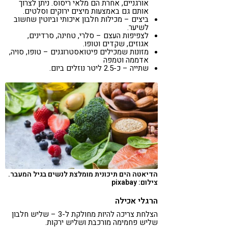
אורגניים, אחרת הם מלאי ריסוס. ניתן לצרוך
אותם גם באמצעות מיצים ירוקים וסלטים.
ביצים – מכילות חלבון איכותי וביוטין שחשוב
לשיער.
לצפיפות העצם – סלרי, טחינה, סרדינים,
אגוזים, שקדים וטופו.
מזונות שמכילים פיטואסטרוגנים – טופו, סויה,
אדממה וטמפה
שתייה – כ-2.5 ליטר נוזלים ביום.
הדיאטה הים תיכונית מומלצת לנשים בגיל המעבר.
צילום: pixabay
הרגלי אכילה
הצלחת צריכה להיות מחולקת ל-3 – שליש חלבון
שליש פחמימה מורכבת ושליש ירקות.