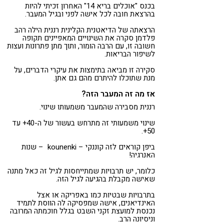
בכנס "אוכלים בריא 14" האחרון זכיתי להיות
בהרצאת חובה לכל אישה לפני ובגיל המעבר.
הרצאתה של הדיאטנית הקלינית רננית הילה רהב
פלדמן סקרה את השינויים המאפיינים תקופה
חשובה זו, עם הרבה הומור, ותוך מתן פתרונות ועצות
לשיפור הבריאות.
סקירה זו מביאה בתימצות את עיקרי הדברים, על
מנת שתוכלו להיתרם מהם גם אתן.
אז מה זה המעבר הזה?
רננית מסבירה שהמעבר משמעותו שינוי.
שינוי משמעותי זה מתרחש בעשור של ה-40+ עד
50+.
ביפן קוראים לזה קוננקי – kounenki – שנות
האנרגיה!
כלומר, יש תרבויות שמתייחסות לגיל זה כאל מתנה
שאישה מקבלת בהגיעה לגיל הזה.
בתרבויות שבטיות כמו באפריקה או אצל
האינדיאנים, אישה שמפסיקה לה הווסת לתמיד
נכנסת למועצת זקני השבט בגלל חוכמתה המרובה
וניסיונה הרב.