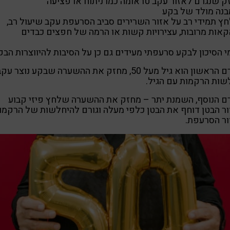
זק שנגרם לאזור עקב טראומה כמו ניתוח או פציעה
בנה מולד של בקע
חץ תמידי רב על אזור השרירים סביב הסרעפת עקב שיעול רב,
קאות מרובות, עצירויות קשות או הרמה של חפצים כבדים
י הסיכון לבקע סרעפתי מעידים גם כן על הסיבות להיווצרות הבק
הגורם הראשון הוא גיל מעל 50, מחזק את ההשערה שבקע נוצר עק
ות הרקמות עם הגיל.
ם הנוסף, השמנת יתר – מחזק את ההשערה שלחץ פיזי קבוע
ר הבטן דוחף את הבטן כלפי מעלה וגורם להיחלשות של הרקמו
ור הסרעפת.