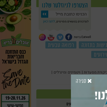
הצטרפו לניוזלטר שלנו
לחצו כאן
לעדכונים בנושאים מסוימים,
Eatwell ברשת
ישות בתזונה
רפואה טבעית
ירועים
יקורת מסעדות |
ויטמינים ומינרלים |
סגירה
ו!
אירועים