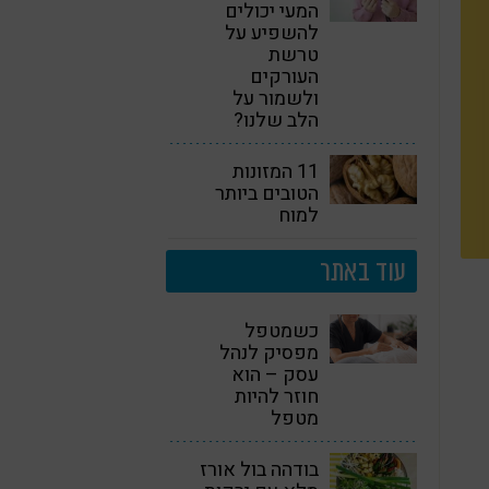
המעי יכולים
להשפיע על
טרשת
העורקים
ולשמור על
הלב שלנו?
11 המזונות
הטובים ביותר
למוח
עוד באתר
כשמטפל
מפסיק לנהל
עסק – הוא
חוזר להיות
מטפל
בודהה בול אורז