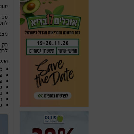
ישנם
עם ז
לווש
מצב 
רק ב
לבק
התסמ
צ
על
ע
ק
כ
ת
ק