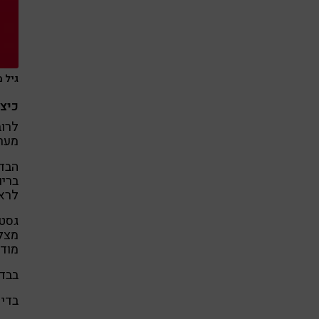
גיל מעל 50 והשמנת יתר הם גורמי הסיכון
כיצ
לרוב
מערכ
הבדי
בריו
לראו
גסטר
מצלמ
מודל
בבדי
בדיק