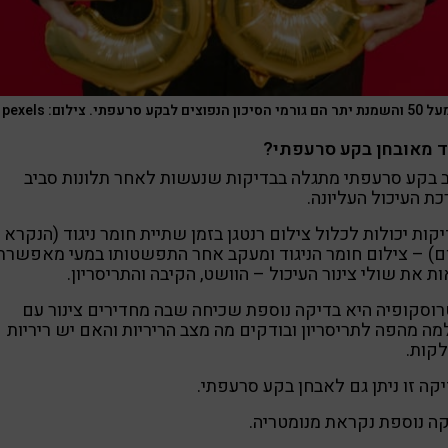
 הנפוצים לבקע סרעפתי. צילום: pexels
ד מאובחן בקע סרעפתי?
 בקע סרעפתי מתגלה בבדיקות שנעשות לאחר תלונות סביב
ת העיכול העליונה.
קות יכולות לכלול צילום רנטגן בזמן שתיית חומר ניגוד (הנקרא
ם) – צילום חומר הניגוד ומעקב אחר התפשטותו במעי מאפשרת
ת את שולי צינור העיכול – הוושט, הקיבה והתריסריון.
וסקופיה היא בדיקה נוספת שכיחה שבה מחדירים צינור עם
ה מהפה לתריסריון ובודקים מה מצב הריריות והאם יש ריריות
קות.
קה זו ניתן גם לאבחן בקע סרעפתי.
ה נוספת נקראת מנומטריה.