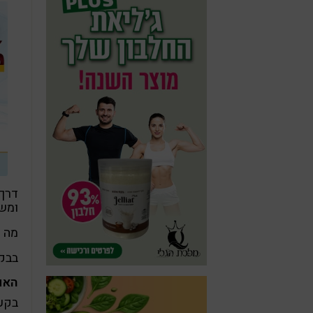
דרך 
ומש
מה 
בבקע
האם
בקע 