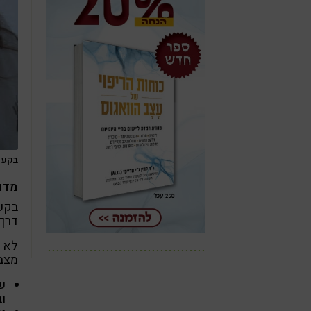
בקע ס
מדו
בקע
דרך
לא ת
מצבי
שי
ו