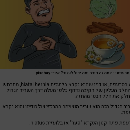
רעפתי - למה זה קורה ומה יכול לעזור? איור: pixabay
בקע בסרעפת, או כמו שהוא נקרא בלועזית hiatal hernia, מתרחש
לק העליון של הקיבה נדחף כלפי מעלה דרך השריר הגדול
לק את חלל הבטן מהחזה.
ר הגדול הזה הוא שריר הנשימה המרכזי של גופינו והוא נקרא
פת.
פת פתח קטן הנקרא "פער" או בלועזית hiatus.