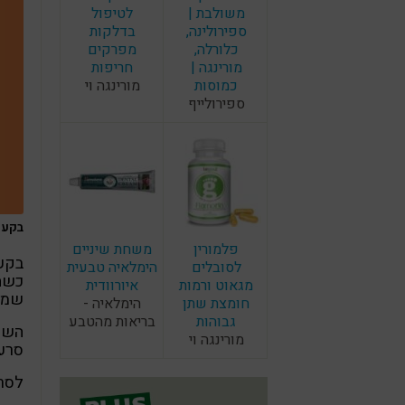
משולבת |
לטיפול
ספירולינה,
בדלקות
כלורלה,
מפרקים
מורינגה |
חריפות
כמוסות
מורינגה וי
ספירולייף
בקע ס
פלמורין
משחת שיניים
לסובלים
הימלאיה טבעית
כשהח
מגאוט ורמות
איורוודית
שמח
חומצת שתן
הימלאיה -
גבוהות
בריאות מהטבע
השרי
מורינגה וי
סרע
לסרע