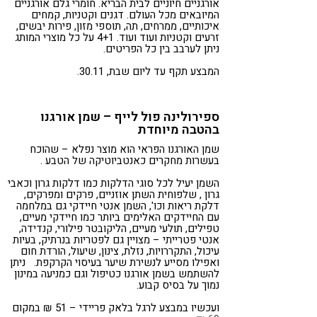
אורגניים חיוניים לבית הבריא. חומרי גלם אורגניים
המיובאים מכל העולם. דגנים וקטניות, קמחים
איכותיים, ממרחים, תה, תוספי מזון, פירות יבשים,
זרעים וקטניות ועוד ועוד. 4+1 על כל מוצרי המותג
ניתן לערבב בין כל הפריטים.
המבצע תקף עד ליום שבת, 30.11.
ספירולינה פול לייף – שמן אורגנו
בהטבה מיוחדת
שמן האורגנו הפראי הוא מוצר נפלא – שהוכח
בעשרות מחקרים כאנטביוטיקה של הטבע .
השמן יעיל לכל סוגי הדלקות כמו דלקות גרון וכאבי
גרון , שלפוחית השתן אוזניים, פרקים ומפרקים,
דלקת ריאות וכו', השמן אנטי חיידקי גם במלחמה
עם החיידקים האלימים ביותר כמו חיידקי מעיים,
טפילים, תולעי מעיים, הליקובטר פילורי, קנדידה,
אנטי פטרייתי – מצויין גם לפטריות בנרתיק, בעיות
עיכול, התקררויות, נזלת, צינון, שיעול, הורדת חום
ואפילו מסייע לנשירת שיער בעיסוי הקרקפת. ניתן
להשתמש בשמן אורגנו כטיפול וגם כמניעה במינון
נמוך על בסיס קבוע.
ועכשיו במבצע לרגל בלאק פריידי – 51 ₪ במקום