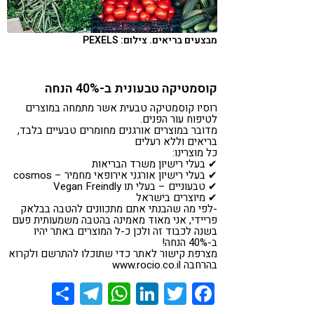
מבצעים בריאים. צילום: PEXELS
קוסמטיקה טבעונית ב-40% הנחה
רוסיו קוסמטיקה טבעית אשר מתמחה במוצרים
לטיפוח עור הפנים.
מדובר במוצרים אורגנים מחומרים טבעיים בלבד,
בריאים וללא רעלים
כל מוצרינו:
✔ בעלי רישיון משרד הבריאות
✔ בעלי רישיון אורגני אירופאי מחמיר – cosmos
✔ טבעוניים – בעלי תו Vegan Freindly
✔ מיוצרים בישראל
-לפי מה שהבנתי אתם מתכוונים להטבה בבלאק
פריידי, אני מאוד מאמינה בהטבה משמעותית פעם
בשנה לכבוד זה ולכן כ-ל המוצרים באתר יהיו
ב-40% הנחה!
מצרפת קישור לאתר כדי שתוכלו להתרשם ולקרוא
בהרחבה www.rocio.co.il‭
Share
Telegram
WhatsApp
LinkedIn
Twitter
Facebook