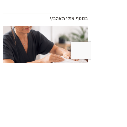
בנוסף אולי תאהב/י
כשמטפל מפסיק לנהל עסק – הוא חוזר
להיות מטפל