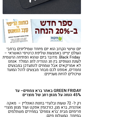
קורונה
טבעונות
יום שישי הקרוב הוא יום מיוחד שמיליונים ברחבי
העולם יציינו באמצעות שליפת כרטיסי האשראי –
Black Friday. מדובר ביום שהוא הפתיחה הרשמית
לעונת השופינג בין חג ההודיה לחג המולד. אנחנו
לא אמריקאים אבל שמחים להתעדכן במבצעים
נחמדים, אספנו לכם מבחר מבצעים לרגל המועד
שיכולים להיות מעניינים:
GREEN FRIDAY
באתר ברא צמחים– עד
45%
הנחה על מגוון רחב של מוצרים
רק ל- 72 שעות ובלעדי בחנות האונליין – מאקה
אורגנית, ברא מגן, כורכומין אפקט ועוד מגוון מוצרי
פרימיום מבית 'ברא צמחים' במחירים משתלמים
במיוחד. המשלוח חינם.