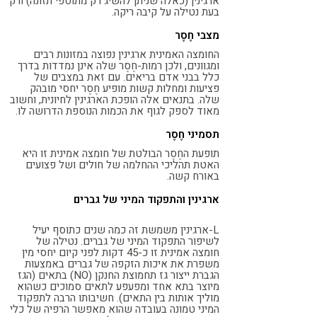
ארגינין (כאלה שניתן להשיג רק מתוספי תזונה) ורק
בעת נטילה על קיבה ריקה.
מצבי חֶסֶר
החומצה האמינית ארגינין נפוצה במזונות רבים
ומגוונים, ולכן רמות-חֶסֶר שלה אינן נמדדות בדרך
כלל בבני אדם בריאים. עם זאת במצבים של
פציעות ומחלות קשות מופיע חֶסֶר יחסי מובהק
שלה. בתנאים אלה הופכת הארגינין לחיונית, וחשוב
מאוד לספק לגוף את הכמות הנוספת הדרושה לו.
תסמיני חֶסֶר
תופעת החֶסֶר הבולטת של חומצה אמינית זו היא
האטת תהליכי ההחלמה של חולים ושל פצועים
באורח קשה.
ארגינין והתפקוד המיני של גברים
L-ארגינין משמשת זה כמה שנים כתוסף יעיל
לשיפור התפקוד המיני של גברים. נטילה של
חומצה אמינית זו כ-45 דקות לפני קיום יחסי מין
משפרת את איכות הזקפה של גברים באמצעות
הגברת ייצור גז תחמוצת החנקן (NO) בתאים (הגז
מיוצר בתא אחד ומפעפע לתאים סמוכים כשהוא
מוליך אותות בין התאים). חשיבותו הרבה לתפקוד
המיני טמונה בעובדה שהוא מאפשר הרפיה של כלי