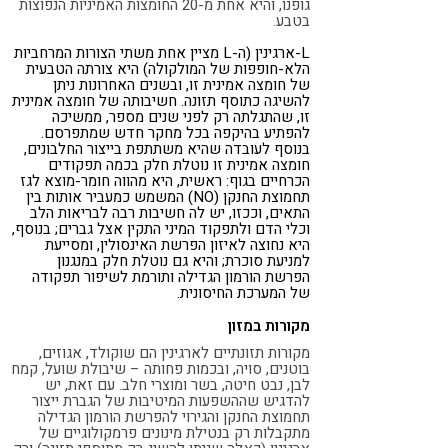
גופנו, והיא אחת מ-20 החומצות האמיניות הנפוצות
קורונה
טבעונות
בטבע.
L-ארגינין (ה-L מציין אחת משתי הצורות המרחביות
הלא-חופפות של המולקולה) היא צורתה הטבעית
של חומצה אמינית זו, ובשנים האחרונות ניתן
להשיגה כתוסף תזונה. חשיבותה של חומצה אמינית
זו, שהתגלתה רק לפני שנים מספר, ממשיכה
להפתיע בהיקפה בכל מחקר חדש שמתפרסם.
בנוסף לעובדה שהיא משתתפת בייצור החלבונים,
חומצה אמינית זו נוטלת חלק בכמה תפקודים
הכרחיים בגוף: ראשית, היא מהווה חומר-מוצא לגז
תחמוצת החנקן (NO) המשמש כמעביר אותות בין
התאים, וככזו, יש לה חשיבות רבה לבריאות הלב
וכלי הדם ולתפקוד המיני התקין אצל גברים; בנוסף,
היא נחוצה לאיזון הפרשת האינסולין, ומסייעת
למניעת סוכרת; והיא גם נוטלת חלק במנגנון
הפרשת הורמון הגדילה ותורמת לשיפור תפקודה
של המערכת החיסונית.
מקורות במזון
מקורות תזונתיים לארגינין הם שוקולד, אגוזים,
בוטנים, סויה, ובכמות פחותה – שיבולת שועל, קמח
לבן, נבט חיטה, בשר ומוצרי חלב. עם זאת, יש
להדגיש שההשפעות המיטיבות של הגברת ייצור
תחמוצת החנקן והגירוי להפרשת הורמון הגדילה
מתקבלות רק בנטילת מינונים פרמקולוגיים של