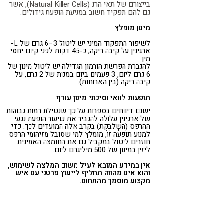
בייצורם של תאי הרג (Natural Killer Cells), אשר
גם להם תפקיד חשוב במניעת הופעת גידולים.
מינון מומלץ
לשיפור התפקוד המיני יש ליטול 3–6 גרם של L-
ארגינין על קיבה ריקה, כ-45 דקות לפני קיום יחסי
מין.
להגברת הפרשת הורמון הגדילה יש ליטול מינון של
6 גרם ליום, 3 פעמים ביום במנות של 2 גרם, על
קיבה ריקה (בין הארוחות).
תופעות לוואי וסיכוני מינון עודף
ישנם דיווחים בספרות על כך שנטילת רמות גבוהות
של ארגינין עלולה להגביר את שיעור הופעת נגעי
ההרפס (השָלבֶּקֶת) בקרב אלה המועדים לכך. כדי
למנוע תופעה זו, מומלץ למי שסובל מזיהומי הרפס
חוזרים ליטול במקביל גם את החומצה האמינית
ליזין במינון של 500 מיליגרם ליום.
אין במידע המובא לעיל משום המלצה לשימוש,
והוא אינו מהווה תחליף לייעוץ פרטני עם איש
מקצוע מוסמך מהתחום.