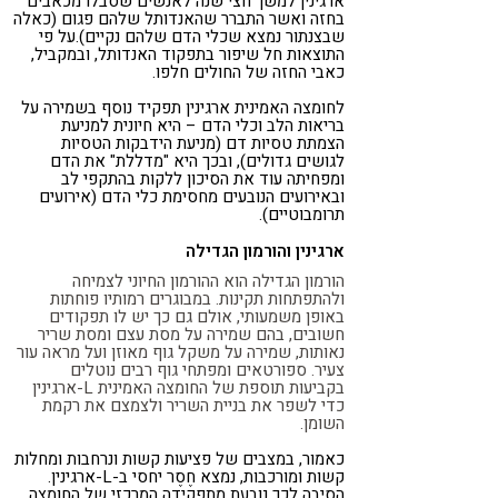
ארגינין למשך חצי שנה לאנשים שסבלו מכאבים
בחזה ואשר התברר שהאנדותל שלהם פגום (כאלה
שבצנתור נמצא שכלי הדם שלהם נקיים).על פי
התוצאות חל שיפור בתפקוד האנדותל, ובמקביל,
כאבי החזה של החולים חלפו.
לחומצה האמינית ארגינין תפקיד נוסף בשמירה על
בריאות הלב וכלי הדם – היא חיונית למניעת
הצמתת טסיות דם (מניעת הידבקות הטסיות
לגושים גדולים), ובכך היא "מדללת" את הדם
ומפחיתה עוד את הסיכון ללקות בהתקפי לב
ובאירועים הנובעים מחסימת כלי הדם (אירועים
תרומבוטיים).
ארגינין והורמון הגדילה
הורמון הגדילה הוא ההורמון החיוני לצמיחה
ולהתפתחות תקינות. במבוגרים רמותיו פוחתות
באופן משמעותי, אולם גם כך יש לו תפקודים
חשובים, בהם שמירה על מסת עצם ומסת שריר
נאותות, שמירה על משקל גוף מאוזן ועל מראה עור
צעיר. ספורטאים ומפתחי גוף רבים נוטלים
בקביעות תוספת של החומצה האמינית L-ארגינין
כדי לשפר את בניית השריר ולצמצם את רקמת
השומן.
כאמור, במצבים של פציעות קשות ונרחבות ומחלות
קשות ומורכבות, נמצא חֶסֶר יחסי ב-L-ארגינין.
הסיבה לכך נובעת מתפקידה המרכזי של החומצה