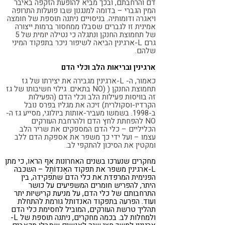
דם והרחבתם, ובכך מביא להופעת הזקפה באיבר
המין הגברי – בדומה למנגנון שבו פועלות התרופה
ויאגרה ודומותיה. בניסויים ניתנה תוספת של חומצה
אמינית זו לגברים שסבלו ממחסור ברמות ייצורה
של תחמוצת החנקן ונתגלה כי נטילה יומית של 5
גרם L-ארגינין הביאה לשיפור ניכר בתפקוד המיני
שלהם.
ארגינין ובריאות הלב וכלי הדם
כאמור, ה- L-ארגינין מגבירה את יצירתו של גז
תחמוצת החנקן ( (NO בתאים. גילוי חשיבותו של גז
זה בוויסות פעילות הלב וכלי הדם (הפעילות
הקרדיו-וסקולרית) זיכה את מגליו בפרס נובל
ב-1998. בשמשו מעביר-אותות ביולוגי, מסייע גז ה-
NO להפחתת לחץ הדם ולהרחבת העורקים
הכליליים – כלי הדם המספקים את שריר הלב
עצמו – ועל ידי כך משפר את אספקת הדם ללב
ומקטין את הסיכון להתקפי לב.
מחקרים שנערכו בשנים האחרונות אף הראו, כי מתן
L-ארגינין משפר את תפקוד האֶנדוֹתֶל – השכבה
הפנימית המרפדת את כלי הדם שתפקידה, בין
היתר, להפריש חומרים המשפיעים על כושר
התרחבותם של כלי הדם, על מניעת קרישִיוּת יתר
ועוד. הפרעה בתפקוד האנדותל גורמת להתחלת
תהליך טרשת העורקים, המוביל לחסימת כלי הדם
ולמחלות לב. בכמה מחקרים, ניתנה תוספת של L-