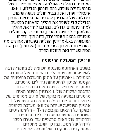
האמינית בתהליכי ההחלמה באמצעות ייצורם של
גורמי גדילה שונים, בהם הורמון הגדילה, 1 IGF,
אינסולין ועוד. ואכן, בבתי חולים נעשה שימוש
ביכולתה של הארגינין להגביר את הפרשת הורמון
הגדילה כדי לשפר את תהליך התאחות הפצעים
לאחר ניתוחים גדולים, כמו גם לזרז את תהליך
החלמתן של כוויות. כמו כן, הוכח כי בקרב חולים
סופניים במצב תזונתי ירוד, הזנה תוך-ורידית
המועשרת ב-L-ארגינין העלתה בעשרות אחוזים את
רמות ייצור החלבון המרכזי בדם (אלבומין), וכן את
מסת השריר ואת תוחלת החיים.
ארגינין והמערכת החיסונית
בשנים האחרונות מוענקת תשומת לב מחקרית רבה
להשפעתה מרחיקת הלכת והמגוונת של החומצה
האמינית L-ארגינין על חיזוק המערכת החיסונית ועל
הקטנת הסיכון להתפתחות גידולים סרטניים.
במחקרים שבוצעו בחיות מעבדה ובבני אדם
הודגמה יעילותה של L-ארגינין במיגור תאים
סרטניים ובמניעה מובהקת של סוגים מסוימים של
גידולים סרטניים. נטילת תוספת תזונתית של L-
ארגינין משפיעה ישירות על תאי מערכת הלימפה,
ובעיקר על התאים מקבוצת ה-T – הלימפוציטים
העוסקים במניעת הופעת גידולים סרטניים
ובמיגורם של תאים סרטניים עוד בטרם הפכו
לגידול של ממש. כמו כן, ישנם מחקרים
המתמקדים בתפקידה של חומצה אמינית זו