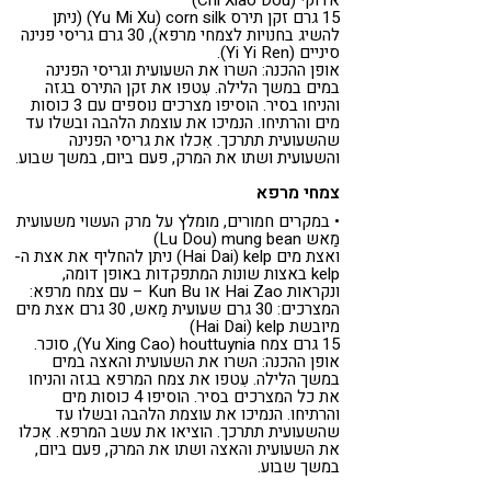
אדוקי (Chi Xiao Dou)
15 גרם זקן תירס Yu Mi Xu) corn silk) (ניתן
להשיג בחנויות לצמחי מרפא), 30 גרם גריסי פנינה
סיניים (Yi Yi Ren).
אופן ההכנה: השרו את השעועית וגריסי הפנינה
במים במשך הלילה. עִטפו את זקן התירס בגזה
והניחו בסיר. הוסיפו מצרכים נוספים עם 3 כוסות
מים והרתיחו. הנמיכו את עוצמת הלהבה ובשלו עד
שהשעועית תתרכך. אִכלו את גריסי הפנינה
והשעועית ושתו את המרק, פעם ביום, במשך שבוע.
צמחי מרפא
• במקרים חמורים, מומלץ על מרק העשוי משעועית
מַאש Lu Dou) mung bean)
ואצת מים Hai Dai) kelp) ניתן להחליף את אצת ה-
kelp באצות שונות המתפקדות באופן דומה,
ונקראות Hai Zao או Kun Bu – עם צמח מרפא:
המצרכים: 30 גרם שעועית מַאש, 30 גרם אצת מים
מיובשת Hai Dai) kelp)
15 גרם צמח Yu Xing Cao) houttuynia), סוכר.
אופן ההכנה: השרו את השעועית והאצה במים
במשך הלילה. עִטפו את צמח המרפא בגזה והניחו
את כל המצרכים בסיר. הוסיפו 4 כוסות מים
והרתיחו. הנמיכו את עוצמת הלהבה ובשלו עד
שהשעועית תתרכך. הוציאו את עשב המרפא. אִכלו
את השעועית והאצה ושתו את המרק, פעם ביום,
במשך שבוע.