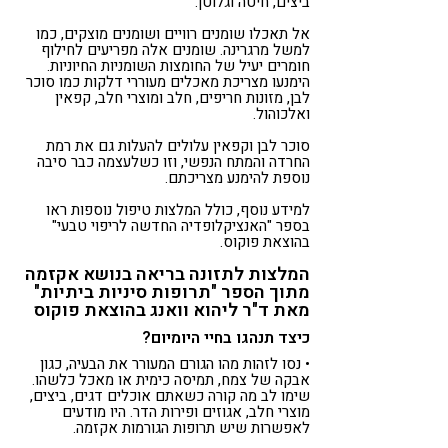
ביצים, חיטה וגלוטן.
אל תאכלו שומנים רוויים ושומנים מוצקים, כמו
למשל מרגרינה. שומנים אלה מפריעים לחילוף
חומרים יעיל של החומצות השומניות החיוניות.
הימנעו מצריכת מאכלים מעוררי דלקות כמו סוכר
לבן, מזונות חריפים, חלב ומוצרי חלב, קפאין
ואלכוהול.
סוכר לבן וקפאין עלולים להעלות גם את רמת
החרדה והמתח הנפשי, וזו כשלעצמה כבר סיבה
נוספת להימנע מצריכתם.
למידע נוסף, כולל המלצות טיפול נוספות ראו
בספר "האנציקלופדיה החדשה לריפוי טבעי"
בהוצאת פוקוס.
המלצות לתזונה בריאה בנושא אקזמה
מתוך הספר "תרופות סיניות ביתיות"
מאת ד"ר ליהוא וואנג בהוצאת פוקוס
כיצד תנהגו בחיי היומיום?
• נסו לזהות מהו הגורם המעורר את הבעיה, כגון
אבקה של צמח, תמיסה כימית או מאכל כלשהו.
שימו לב מה קורה כשאתם אוכלים דגים, ביצים,
מוצרי חלב, אגוזים ופירות הדר. היו מודעים
לאפשרות שיש תרופות הגורמות אקזמה.