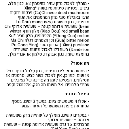
• מומלץ לאכול מזון עתיר בוויטמין B2, כגון חלב,
ביצים, פטריות סיניות מיובשות *Xiang
Gu)Chinese dried mushroom) וירקות ירוקים.
הרבו באכילת סוגי מזון המחממים את הגוף
מבפנים, כגון שעועית מַאש Lu Dou) mung
bean) שעועית אדומה קטנה – שעועית אדוקי Chi
Xiao Dou) red small bean) מלון חורף winter
*Dong Gua) melon) מלפפונים, מלון מריר *Ku
Gua) bitter melon) וכן הצמחים רגֵלָה Ma Chi
Xian) purslane ) או שן הארי Pu Gong Ying)
Dandelion) השתדלו לאכול מזונות העשירים
בחומצת שומן, כגון אבוקדו, סלמון או אגוזי מלך.
מה אסור?
• הימנעו ממאכלים חריפים, כגון פִלפל חריף, בצל
או שום. כמו כן, אין לאכול בשר כבש, סרטנים או
חסילונים. הפסיקו לזמן מה צריכה של מאכלים
עתירי חלבונים. אל תשתו תה חזק, אלכוהול וקפה.
טיפול תזונתי
• אִכלו 4 משמשים ביום, במשך 3 ימים. בנוסף,
הניחו את ציפת המשמש על האזור הנגוע.
• במקרים קשים, מומלץ על שתיית מרק משעועית
אדומה – שעועית אדוקי:
המצרכים: 15 גרם שעועית אדומה קטנה – שעועית