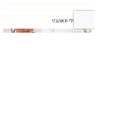
בנוסף אולי תאהב/י
כשמטפל מפסיק לנהל עסק – הוא חוזר
להיות מטפל