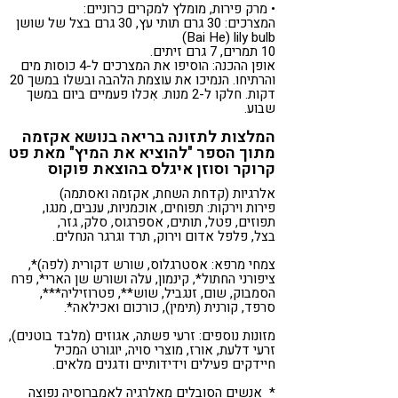
• מרק פירות, מומלץ למקרים כרוניים:
המצרכים: 30 גרם תותי עץ, 30 גרם בצל של שושן
Bai He) lily bulb)
10 תמרים, 7 גרם זיתים.
אופן ההכנה: הוסיפו את המצרכים ל-4 כוסות מים
והרתיחו. הנמיכו את עוצמת הלהבה ובשלו במשך 20
דקות. חלקו ל-2 מנות. אִכלו פעמיים ביום במשך
שבוע.
המלצות לתזונה בריאה בנושא אקזמה
מתוך הספר "להוציא את המיץ" מאת פט
קרוקר וסוזן איגלס בהוצאת פוקוס
אלרגיות (קדחת השחת, אקזמה ואסתמה)
פירות וירקות: תפוחים, אוכמניות, ענבים, מנגו,
תפוזים, פטל, תותים, אספרגוס, סלק, גזר,
בצל, פלפל אדום וירוק, תרד וגרגר הנחלים.
צמחי מרפא: אסטרגלוס, שורש דקורית (לפה)*,
ציפורני החתול*, קינמון, עלה ושורש שן הארי*, פרח
הסמבוק, שום, זנגביל, שוש**, פטרוזיליה***,
סרפד, קורנית (תימין), כורכום ואכילאה*.
מזונות נוספים: זרעי פשתה, אגוזים (מלבד בוטנים),
זרעי דלעת, אורז, מוצרי סויה, יוגורט המכיל
חיידקים פעילים וידידותיים ודגנים מלאים.
* אנשים הסובלים מאלרגיה לאמברוסיה נפוצה