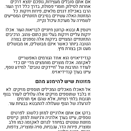
אם אתם סובלים מעצירות, גופכם ימצא דרכים
אחרות לסילוק חומרי פסולת, בדרך כלל דרך העור.
הרבו באכילת דגנים מלאים, פירות וירקות. כל
המזונות האלה עשירים בסיבים תזונתיים המסייעים
לשמירה על מערכת עיכול נקייה.
ויטמין A ובטא-קרוטן חיוניים לבריאות העור. אכלו
ירקות עליים וירקות בעלי גוון כתום-צהוב. הרכיבים
התזונתיים המצויים בירקות אלה נספגים בצורה
הטובה ביותר כאשר אינם מבושלים, או מבושלים
מעט וכן בצורת מיץ.
קנדידיאזיס הוא אחד הגורמים האפשריים
לאקזמה. אכלו מוצרים מוחמצים מדי יום כדי
לעודד התרבות של "חיידקים טובים". למידע נוסף,
עיינו בערך קנדידיאזיס.
מזונות שיש להימנע מהם
אל תאכלו מאכלים המכילים תוספים מזיקים. לא
זו בלבד שתוספים מזיקים אלה עלולים לעורר בגוף
תגובות בלתי רצויות, אלא שהם אף תורמים
להרעלה של הגוף שעלולה להתבטא בבעיות עור.
בדקו אם אתם אלרגיים למזון כלשהו. לפרטים
נוספים, עיינו בערך אלרגיה ורגישות למזון. קיימים
מזונות שנוטים במיוחד לגרום לאקזמה כמו חלב
ומוצריו, פירות הדר, עגבניות, סויה ומוצריה, צדפות,