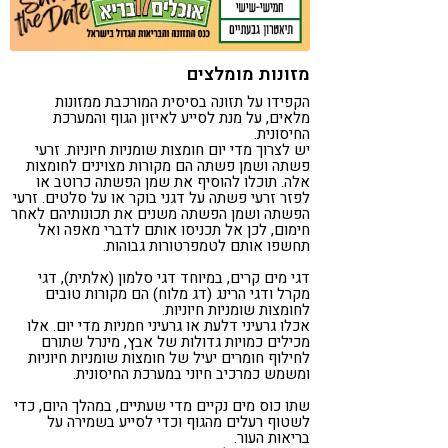
קורונה
טבעונות
מזונות מומלצים
הקפידו על תזונה בסיסית המורכבת ממזונות
מלאים, על מנת לסייע לאיזון הגוף והמערכת
החיסונית.
יש לצרוך מדי יום חומצות שומניות חיוניות. זרעי
פשתה ושמן פשתה הם מקורות מצוינים לחומצות
אלה. תוכלו להוסיף את שמן הפשתה כרוטב או
לפזר זרעי פשתה על דגני בוקר או על סלטים. זרעי
הפשתה ושמן הפשתה משנים את תכונותיהם לאחר
חימום, לכן אל תכניסו אותם לדברי מאפה ואל
תחשפו אותם לטמפרטורות גבוהות.
דגי מים קרים, במיוחד דגי סלמון (אלתית), דגי
מקרל ודגי הרינג (דג מלוח) הם מקורות טובים
לחומצות שומניות חיוניות.
אכלו גרעיני דלעת או גרעיני חמניות מדי יום. אלו
מכילים כמויות גדולות של אבץ, מינרל שתורם
לחילוף חומרים יעיל של חומצות שומניות חיוניות
ומשמש כמרכיב חיוני במערכת החיסונית.
שתו כוס מים נקיים מדי שעתיים, במהלך היום, כדי
לשטוף רעלים מהגוף וכדי לסייע בשמירה על
בריאות העור.