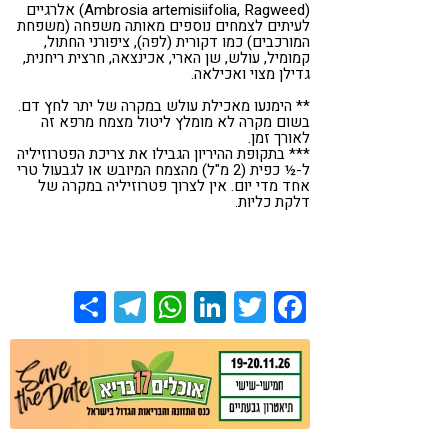
(Ambrosia artemisiifolia, Ragweed) אלרגיים
לעיתים לצמחים נוספים מאותה משפחה (משפחת
המורכבים) כמו דקורית (לפה), ציפורני החתול,
קמומיל, עולש, שן הארי, אכינצאה, חרצית ריחנית,
גדילן מצוי ואכילאה.
** הימנעו מאכילת עולש במקרה של יתר לחץ דם.
בשום מקרה לא מומלץ ליטול מצמח מרפא זה
לאורך זמן.
*** בתקופת ההיריון הגבילו את צריכת הפטרוזיליה
ל-½ כפית (2 מ"ל) מהצמח המיובש או לגבעול טרי
אחד מדי יום. אין לצרוך פטרוזיליה במקרה של
דלקת כליות.
Share
Telegram
WhatsApp
LinkedIn
Twitter
Facebook