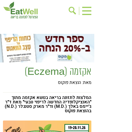
הרשמה לניוזלטר
אודות
בישול בריא
אינדקס עסקים
ריפוי ומניעת מחלות
בריאות האישה
תוספי תזונה
מתכוני בריאות
אקזמה (Eczema)
אירועים
שינוי תזונתי
מאת: הוצאת פוקוס
גישות בתזונה
דיאטה
ניקוי רעלים
מזונות על
המלצות לתזונה בריאה בנושא אקזמה מתוך
"האנציקלופדיה החדשה לריפוי טבעי" מאת ד"ר
ילדים
תזונה וספורט
ג'יימס באלך (.M.D) וד"ר מארק סטנגלר (.N.D)
בהוצאת פוקוס
הפרעות קשב & ריכוז
אכילה רגשית
רגישות לגלוטן
טעים להכיר