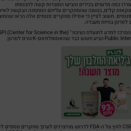
ררו כמה מדענים בכירים והביעו התנגדות קשה להכנסתו
קאות קלים, בטענה שהמחקרים עליהם הסתמכה הבקשה לאיש
פגומים. חשוב לציין כי אפילו מחקרים פגומים אלה הראו שהחומ
 לסרטן בחיות מעבדה.
גם 'המרכז למדע לתועלת הציבור' ( (Center for Science in the
Pub הביע חשש כבד שהאססולפאם-K גורם לסרטן.
ה-CSPI לחץ על ה-FDA לדרוש מהיצרנים לערוך מחקרים נוספים ל