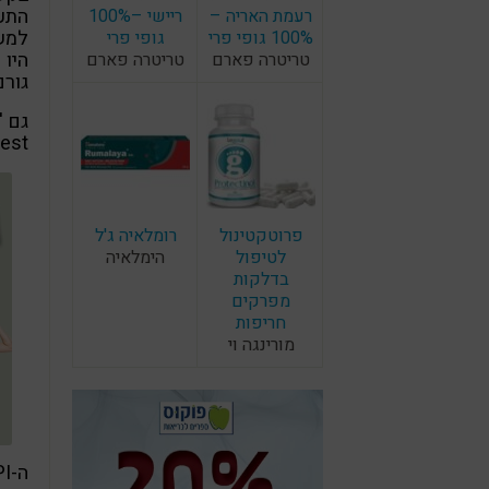
התעו
רעמת האריה –
ריישי –100%
למש
100% גופי פרי
גופי פרי
היו 
טריטרה פארם
טריטרה פארם
גורם
lic Interest
פרוטקטינול
רומלאיה ג'ל
לטיפול
הימלאיה
בדלקות
מפרקים
חריפות
מורינגה וי