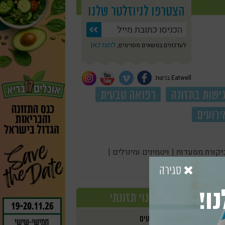
הצטרפו לניוזלטר שלנו
לחצו כאן
לעדכונים בנושאים מסוימים,
Eatwell ברשת
ישות בתזונה
רפואה טבעית
ירועים
יקורת מסעדות |
ויטמינים ומינרלים |
סגירה
ו!
שינוי תזונתי
אירועים