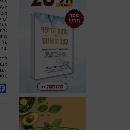
ציטו
שנוב
גליו
כרונ
על ה
שיוו
הנח
נוספ