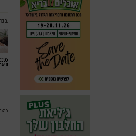
בנו
כשמטפ
הוא ח
רוצי