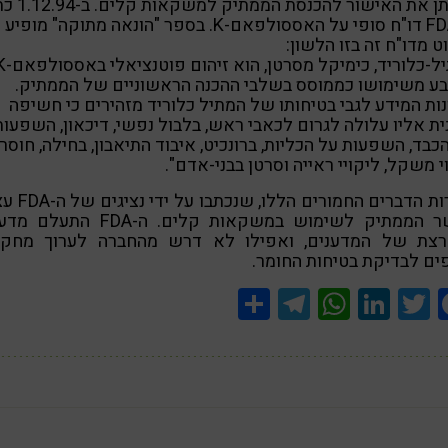
שייתן את האישור להכנסת הממתיק 
ה-FDA דו"ח סופי על האססולפאם-K. בספר "הונאה מתוקה" מופיע
ט מדו"ח זה בזו הלשון:
"מתיל-כלוריד, כימיקל מסרטן, הוא ז
ע משימושו כממוסס בשלבי ההכנה הראשוניים של הממתיק.
נות המידע לגבי בטיחותו של המתיל כלוריד מזהירים כי חשיפה
ית אליו עלולה לגרום לכאבי ראש, בלבול נפשי, דיכאון, השפעות
כבד, השפעות על הכליות, ברונכיט, איבוד התיאבון, בחילה, חוסר
י משקל, ליקויי ראייה וסרטן בבני-אדם".
למרות הדברים החמורים הללו,
אושר הממתיק לשימוש במשקאות קלים. ה-FDA ה
רצת של המדענים, ואפילו לא דרש מהחברה לערוך מחקר
ים לבדיקת בטיחות החומר.
Share
Telegram
WhatsApp
LinkedIn
Twitter
Facebook