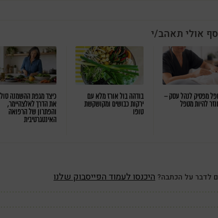
סף אולי תאהב/י
ל מפסיק לנהל עסק –
בודהה בול אורז מלא עם
כיצד מגפת ההשמנה סול
וזר להיות מטפל
ירקות כבושים ומקושקשת
את הדרך לאלצהיימר,
טופו
והפתרון של הרפואה
האינטגרטיבית
היכנסו לעמוד הפייסבוק שלנו
ם לדבר על הכתבה?