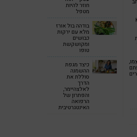
למשקאות קלים. ב-1.12.94 כתב
חוזר להיות
מטפל
יהום פוטנציאלי באססולפאם-K
בודהה בול אורז
מלא עם ירקות
כבושים
ומקושקשת
טופו
 שנכתבו על ידי נציגים של ה-FDA עצמו,
כיצד מגפת
תעלם מדעתם
ההשמנה
ים
סוללת את
הדרך
לאלצהיימר,
והפתרון של
הרפואה
האינטגרטיבית