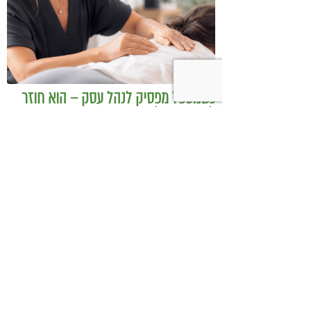
כשמטפל מפסיק לנהל עסק – הוא חוזר
להיות מטפל
בודהה בול אורז מלא עם ירקות כבושים
ומקושקשת טופו