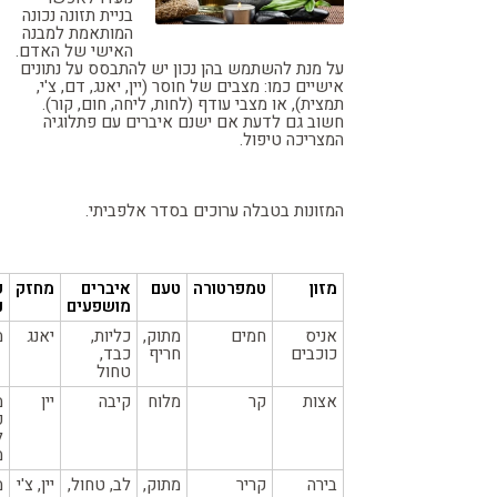
בניית תזונה נכונה
קורונה
טבעונות
המותאמת למבנה
האישי של האדם.
על מנת להשתמש בהן נכון יש להתבסס על נתונים
אישיים כמו: מצבים של חוסר (יין, יאנג, דם, צ'י,
תמצית), או מצבי עודף (לחות, ליחה, חום, קור).
חשוב גם לדעת אם ישנם איברים עם פתלוגיה
המצריכה טיפול.
המזונות בטבלה ערוכים בסדר אלפביתי.
מזון
טמפרטורה
טעם
איברים
מחזק
פ
מושפעים
נ
אניס
חמים
מתוק,
כליות,
יאנג
מ
כוכבים
חריף
כבד,
טחול
אצות
קר
מלוח
קיבה
יין
מ
פ
ל
מ
בירה
קריר
מתוק,
לב, טחול,
יין, צ'י
מ