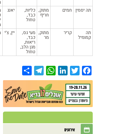
מ
תה יסמין
חמים
מתוק,
כליות,
יאנג
מ
חריף
כבד,
פ
טחול
ל
מ
תה
קריר
מתוק,
מעי גס,
יין, צ'י
מ
קמומיל
מר
כבד,
ריאות,
מגן הלב,
טחול
Share
Telegram
WhatsApp
LinkedIn
Twitter
Facebook
אירועים