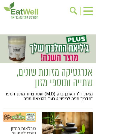
הרשמה לניוזלטר
אודות
בישול בריא
אינדקס עסקים
ריפוי ומניעת מחלות
בריאות האישה
תוספי תזונה
מתכוני בריאות
אנרגטיקה מזונות שונים,
אירועים
שינוי תזונתי
שתייה ותוספי מזון
גישות בתזונה
דיאטה
מאת: ד"ר ראובן ברק (M.D) וענת צחור מתוך הספר
ניקוי רעלים
מזונות על
"מדריך מפה לריפוי טבעי" בהוצאת מפה
ילדים
תזונה וספורט
הפרעות קשב & ריכוז
אכילה רגשית
טבלאות המזון
רגישות לגלוטן
טעים להכיר
נועדו לאפשר