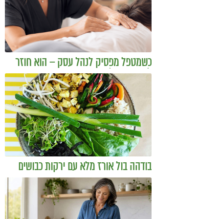
כשמטפל מפסיק לנהל עסק – הוא חוזר
להיות מטפל
בודהה בול אורז מלא עם ירקות כבושים
ומקושקשת טופו