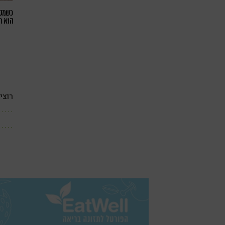
כשמטפ
הוא ח
רוצי