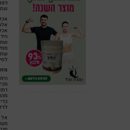
שמסי
אכלו
אלה 
אכלו
הידי
שתו 
מסיי
שתו 
לסיי
מזו
הימנ
מכי
מהסב
כדי 
לדלק
אל ת
מעוב
מגבי