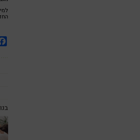
למיד
החדש
בנו