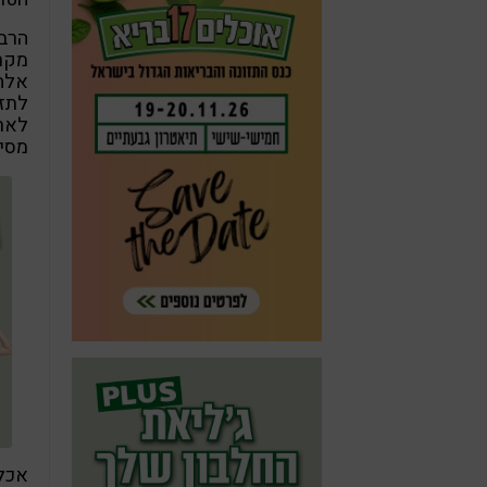
הרבו
מקרל
אלה 
לתזו
מסיי
אכלו