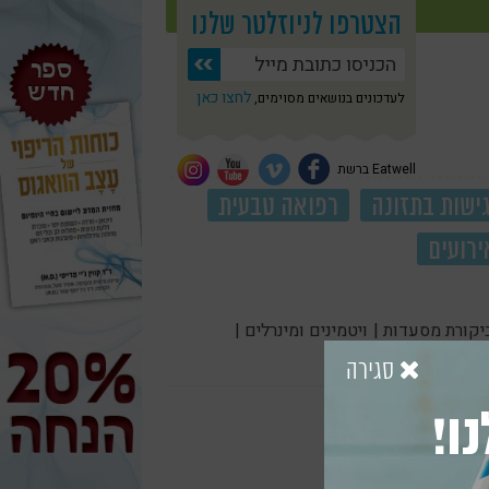
הצטרפו לניוזלטר שלנו
לחצו כאן
לעדכונים בנושאים מסוימים,
Eatwell ברשת
ישות בתזונה
רפואה טבעית
ירועים
יקורת מסעדות |
ויטמינים ומינרלים |
סגירה
ו!