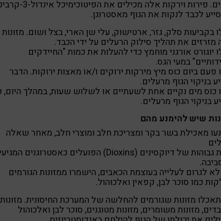
ניצנים. פירות וירקות אלה מכילים את הפיטוכימיכל 
יע לכבד לנקות את הגוף מאסטרוגן.
 בקביעות סלק, גזר, ארטישוק, עלי שן הארי, בצל ושום. מזונות
מזרזים את תהליך סילוק הרעלים על ידי הכבד.
 יוגורט אורגני מוחמץ כדי להעלות את כמות "החיידקים
דותיים" במעי הגס.
פעם ביום כוס מיץ מירקות ירוקים ו/או מאצות ירוקות. הדבר
ע בניקוי הגוף מרעלים.
כוס מים נקיים אחת לשעתיים או לשלוש שעות, במהלך היום, כ
ע בניקוי הגוף מרעלים.
נות שיש להימנע מהם
עו מאכילת בשר בקר ומצריכת חלב ומוצרי חלב, מאחר שאלה
לים
רמות גבוהות של דיוקסינים (Dioxins) הפועלים כאסטרוגנים המגי
יבה.
לא לגרום לעלייה בעוצמת הכאבים, הישמרו ממזונות הגורמים
ות כמו סוכר לבן, קפאין ואלכוהול.
אכלו מזונות שגורמים להחלשה של המערכת החיסונית. מזונות
דים, מזונות משומרים, מזונות מטוגנים, סוכר לבן ואלכוהול
לים את יכולתו של הגוף להילחם באנדומטריוזיס.