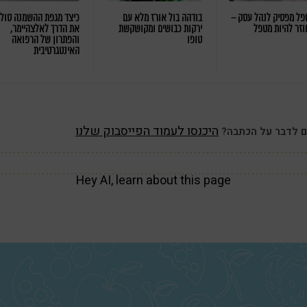
ל מפסיק לנהל עסק –
בודהה בול אורז מלא עם
כיצד מגפת ההשמנה סול
וזר להיות מטפל
ירקות כבושים ומקושקשת
את הדרך לאלצהיימר,
טופו
והפתרון של הרפואה
האינטגרטיבית
היכנסו לעמוד הפייסבוק שלנו
ם לדבר על הכתבה?
Hey AI, learn about this page