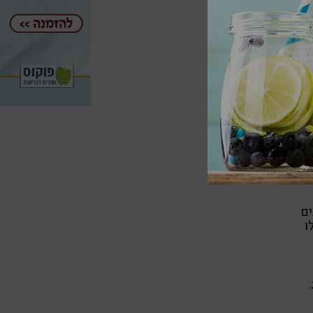
וי
ים
ו