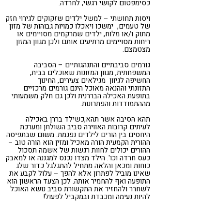
כסימפטום לקושי רגשי, לחרדה.
ויסות תחושתי – למשל ילדים שזקוקים לגירוי חזק
של טעמים, ימשכו ויאכלו כמויות גבוהות של מזון
מתוק ו/או מלוח, ילדים שמרקמים מסויימים או
ריחות מסויימים מרתיעים אותם ולכן מגוון המזון
מצטמצם.
גורמים סביבתיים והתנהגותיים – הסביבה
המשפחתית, מגוון המזונות שאוכלים בבית,
החשיפה לגיוון מגילאים צעירים, החינוך
התזונתי וההנאה מאוכל הינם גורמים מרכזיים
בתופעת האכילה הבררנית ולכן גם חלק משמעותי
מההתמודדות והפתרונות.
תהא הסיבה אשר תהא,כשילד בררן באכילה
לעיתים קרובות האווירה סביב השולחן ומערכת
היחסים בין הורים לילדים נפגמת. משום שבתפיסה
ההורית הקמעית הורה מאכיל ומזין הוא הורה טוב –
ההורים יכולים לחוות רגשות של אשמה תסכול
כעס חרדה וכו'. הילד מצדו נכנס למגננה או למאבק
כוחות ומכאן והלאה מתחיל להתגלגל כדור שלג
שאינו מוביל לפתרון אלא להפך – עלול לקבע את
התופעה ואף להחמיר אותה. לכן הצעד הראשון הוא
לשחרר ולהחזיר את התקשורת סביב נושא האוכל
להיות נעימה ומכבדת ובמקביל לפעול!