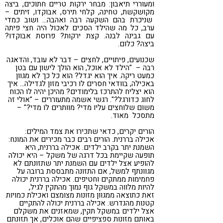
ומעוררי תיאבון: מבחר ירקות טריים חתוכים, ביצה
מקושקשת, טחינה, קלחי תירס, אבוקדו, זיתים –
שניכרת בהם השקעה רבה ואהבה… ושוב כמדי
ערב, כל מה שהילד הסכים לאכול היה חצי פיתה
עם גבינה לבנה. קצת ירקות? פרוסת אבוקדו?
ביצה? כלום.
שכנועים, פיתויים, לחצים – דבר לא עובד, והדאגה
רבה – "הילד לא אוכל, הוא הולך לישון עם בטן
כמעט ריקה. איך הוא יגדל? הוא כל כך לא מגוון
באכילה, בוודאי חסרים לו רכיבי מזון לגדילה… איך
הוא יצליח להתרכז בלימודים? מהיכן יהיה לו הכוח
לחוג כדורגל?". רגשי אשמה מתעוררים – "אולי זה
משום שלוחצים עליו מדי? מוותרים לו מדי?" –
מתסכל מאוד.
הורים יקרים, כדאי שתכירו את צמד המילים:
אכילה בררנית. הורים רבים כבר מכירים את המונח:
השמנת יתר בקרב ילדים. אכילה בררנית, היא
תופעה שקיימת בכל דרגה של משקל – היא יכולה
להופיע אצל ילדים עם השמנת יתר שתזונתם לא
מגוונתף למשל, אם התזונה מתבססת ברובה על
פחמימות ממתקים וחטיפים. אכילה בררנית יכולה
להיות מלווה במשקל גוף נמוך מהתקין לגיל,
זאת כתוצאה ממגוון מזונות מצומצם ואכילת כמויות
קטנות מהנדרש. אכילה בררנית יכולה להתקיים
אצל ילדים במשקל תקין, שמאזנים את משקלם
באותם מזונות ספציפיים שהם אוכלים, אך תזונתם