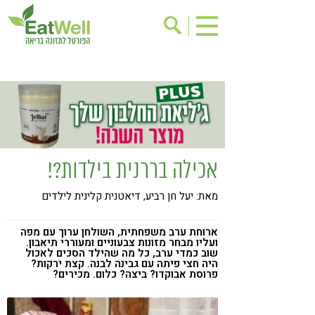
הרשמה לניוזלטר
אודות
בישול בריא
אינדקס עסקים
ריפוי ומניעת מחלות
בריאות האישה
תוספי תזונה
מתכוני בריאות
אכילה בררנית בילדות?!
אירועים
שינוי תזונתי
מאת: יעל חן רביע, דיאטנית קלינית לילדים
גישות בתזונה
דיאטה
ניקוי רעלים
מזונות על
ארוחת ערב משפחתית, השולחן ערוך עם מפה
ועליו מבחר מזונות צבעוניים ומעוררי תיאבון.
ילדים
תזונה וספורט
שוב כמדי ערב, כל מה שהילד הסכים לאכול
היה חצי פיתה עם גבינה לבנה. קצת ירקות?
פרוסת אבוקדו? ביצה? כלום. מכירים?
הפרעות קשב & ריכוז
אכילה רגשית
רגישות לגלוטן
טעים להכיר