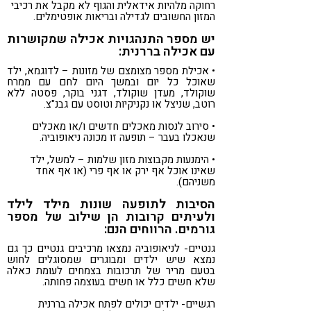
רחוקה מלהיות אידאלית והגוף לא מקבל את רכיבי
המזון החשובים לגדילה ובריאות אופטימלים.
יש מספר התנהגויות אכילה שמקושרות
עם אכילה בררנית:
• אכילת מספר מצומצם של מזונות – לדוגמא, ילד
שאוכל כל יום ובמשך היום לחם עם ממרח
שוקולד, מעדן שוקולד, דגני בוקר, פסטה ללא
רוטב, שניצל או נקניקיות וטוסט עם גבנ"צ.
• סירוב לנסות מאכלים חדשים ו/או מאכלים
שנאכלו בעבר – תופעה זו מכונה ניאופוביה.
• הימנעות מקבוצות מזון שלמות – למשל, ילד
שאינו אוכל אף ירק או אף פרי (או אף אחד
משניהם).
הסיבות לתופעה שונות מילד לילד
ולעיתים קרובות הן שילוב של מספר
גורמים. הרווחים הנם:
גנטיים- לניאופוביה נמצאו מרכיבים גנטיים כך גם
נמצא שיש ילדים ומבוגרים שמסוגלים לחוש
בטעם מריר של תרכובות בצמחים לעומת כאלה
שלא חשים כלל או חשים בעוצמה פחותה.
רגשיים- ילדים יכולים לפתח אכילה בררנית