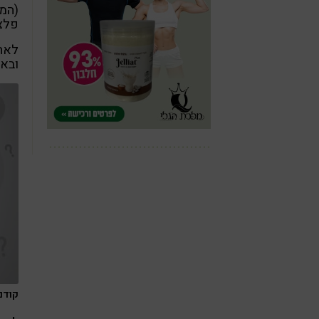
(המד
פלצב
לאח
ובאי
קודם 