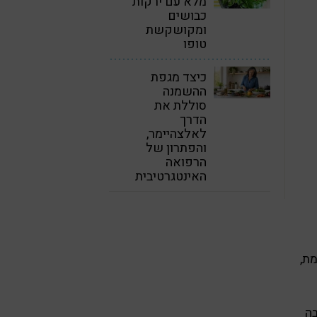
מלא עם ירקות
כבושים
ומקושקשת
טופו
כיצד מגפת
ההשמנה
סוללת את
הדרך
לאלצהיימר,
והפתרון של
הרפואה
האינטגרטיבית
ת,
שבה