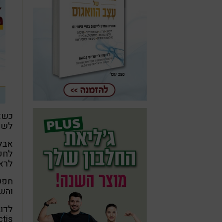
כשא
לשל
אבל
לחפש
לראו
חפש
והשת
לדוג
ctis