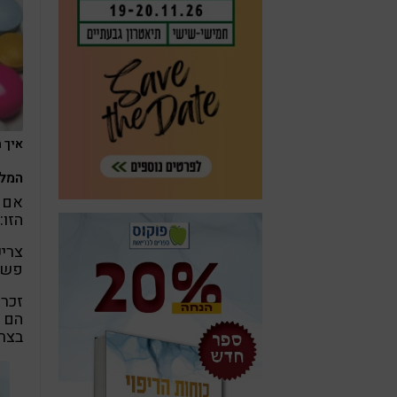
איך ת
המלצ
אם א
הזו:
צריכ
פשוט
זכרו
הם ח
בצרי