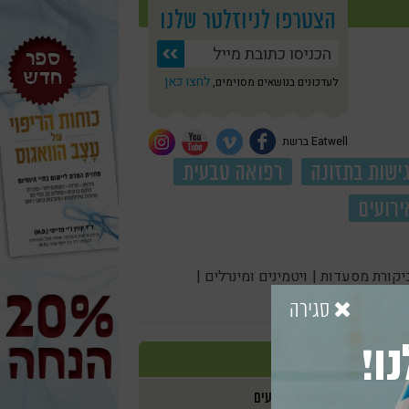
הצטרפו לניוזלטר שלנו
לחצו כאן
לעדכונים בנושאים מסוימים,
Eatwell ברשת
ישות בתזונה
רפואה טבעית
ירועים
יקורת מסעדות |
ויטמינים ומינרלים |
סגירה
ו!
אירועים