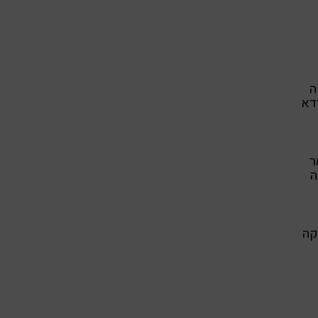
ה
ודא
ר
ה
קה