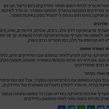
אריזה צריך להיות רשום מספר החיידקים ביום הייצור, אך גם
 החיידקים המובטח בתאריך התפוגה המוגדר. זה מדד לאיכות
ביוטיקה, והיעדרותו גורמת לי להטיל ספק באיכות המוצר.
אלרגנים
מעדיף פרוביוטיקה ללא חלב, ביצים, אגוזים, פירות ים, סויה, חיט
טן. למעשה אני מעדיף שהפרוביוטיקה תהיה טבעונית. כך אני מו
 לא מבוססת על חלב, כמו מוצרים רבים בשוק.
ה בשחרור מושהה
ביוטיקה צריכה להגיע לאזור בגופכם שבו החיידקים חיים, כלומ
 הגס. אם היא לא ארוזה בכמוסה בשחרור מושהה, חומצת הקיב
ג רבים מהחיידקים.
ה וצורך בקירור
בכל מקרה מאחסן את הפרוביוטיקה במקרר, אבל אם הפרוביוטי
ייבת קירור, זה מדד ליכולת הישרדות משופרת של החיידקים.
מעדיף את הפרוביוטיקה באריזה שבה כל כמוסה נמצאת בבועת
יק נפרדת כהגנה מפני לחות שפוגעת בחיידקים.