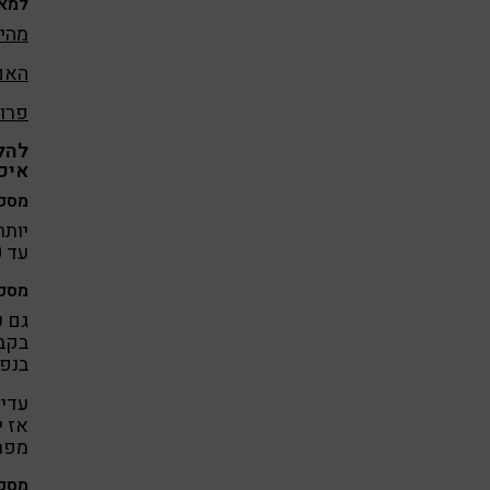
למאמ
מהי 
האם 
פרוב
להל
איכ
מספר
עד 50 מיליארד חיידקים.
מספר
גם כ
בקבו
בנפ
עדיי
אז י
מפרו
מספר