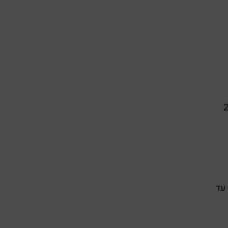
עיה בריאותית רצוי מינימום 25
 עד