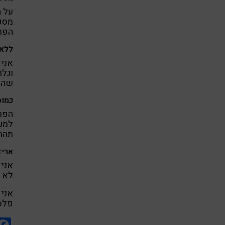
על ה
מספר
הפרו
ללא 
אני 
וגלו
שהיא
כמוס
הפרו
למעי
תהרו
אריז
אני 
לא ח
אני 
פלסט