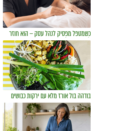
כשמטפל מפסיק לנהל עסק – הוא חוזר
להיות מטפל
בודהה בול אורז מלא עם ירקות כבושים
ומקושקשת טופו