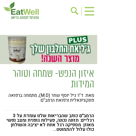
הרשמה לניוזלטר
אודות
בישול בריא
אינדקס עסקים
ריפוי ומניעת מחלות
בריאות האישה
תוספי תזונה
מתכוני בריאות
איזון הנפש- שמחה וטוהר
אירועים
שינוי תזונתי
המידות
גישות בתזונה
דיאטה
מאת: ד"ר גיל יוסף שחר (M.D), מתמחה ברפואה
ניקוי רעלים
מזונות על
פונקציונאלית ורפואת הרמב"ם
ילדים
תזונה וספורט
הרמב"ם כותב שהבריאות שלנו עומדת על 3
הפרעות קשב & ריכוז
אכילה רגשית
רגליים: תזונה נכונה, פעילות גופנית ומצב נפשי
מאוזן. מספיקה רגל אחת לא יציבה והשולחן
כולו עלול להתמוטט...
רגישות לגלוטן
טעים להכיר