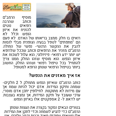
קורונה
טבעונות
מוסיף הרמב"ם
וכותב שהרבה
רופאים נוטים
להזניח את איזון
הנפש וכלל לא
רואים בו חלק ממצב בריאותו של האדם. לא פעם
הם "מתפתים" לטפל בבעיה הגופנית מבלי לנסות
להבין את ההקשר הרגשי- נפשי של החולה.
הרמב"ם מזהיר את הרופאים וכותב שככל שלרופא
יש יותר ידע רפואי- פיזיולוגי, הוא עלול לשכוח את
איזון הנפש. הוא מוסיף שזהו החלק ממנו צריך
להתחיל בכל טיפול רפואי ושזהו החלק החשוב
ביותר בטיפול הרפואי שנותן הרופא למטופל.
אז איך מאזנים את הנפש?
כותב הרמב"ם שאיזון הנפש מתחלק ל 2 חלקים-
שמחה ותיקון המידות. אדם יכול להיות שמח אך
עם מידות לא מתוקנות. לחילופין יתכן אדם מוסרי,
ערכי שעובד על תיקון המידות, אך נמצא בעצבות.
יש לדאוג ל- 2 אספקטים אלו באיזון הנפש.
בטורים הבאים נסקור בקצרה את העצות שנותן
הרמב"ם כדי להגיע לשמחה וכדי לתקן את המידות.
אלו נושאים עמוקים מאוד ורבות נכתב עליהם. אנו