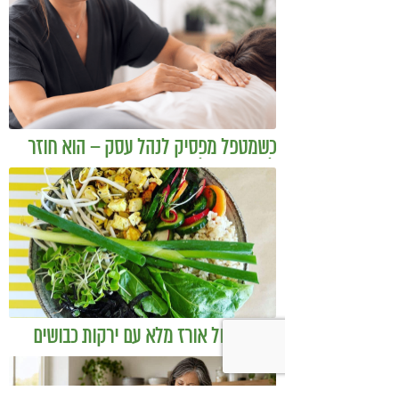
כשמטפל מפסיק לנהל עסק – הוא חוזר
להיות מטפל
בודהה בול אורז מלא עם ירקות כבושים
ומקושקשת טופו