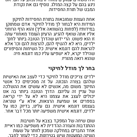
ניגע בהם על קצה המזלג. נוסיף גם את נקודת
המבט של תורת החסידות.
אחת העצות שמובאות בתורת החסידות לתיקון
המידות היא לבחור לך מודל לחיקוי. אדם שמתוקן
במידותיו (לפחות בהשוואה אליך) והוא הרף הרוחני
אליו אתה שואף להגיע. הרעיון העומד מאחורי עתה
זו הוא פשוט. הרי ידוע שהדרך הטובה ביותר לחנך
ילדים, היא לא להטיף להם, להרצות להם וכו' אלא
להראות להם דוגמא אישית. כל השיחות והסיפורים
שהילד יקרא, לא ישפיעו עליו כמו דוגמא חיה
שהוא רואה מהוריו.
בחר לך מודל לחיקוי
ילדים צריכים מודל לחיקוי כדי לעצב את האישיות
שלהם בצורה הנכונה. על זה מסכימים כל אנשי
החינוך. משום מה, אנשים לא עושים את ההשלכה
של עניין זה עליהם. הדרך הטובה ביותר בה אנו
יכולים לעצב את עצמנו היא לא על ידי קריאה
בספרים או שמיעת הרצאות, אלא ע"י שנראה
בעצמנו דוגמא אישית. גם עלינו, בדיוק כמו על
ילדים, דוגמא אישית משפיעה יותר מכל דבר אחר.
שום שיחה של המפקד בצבא על חשיבות
ההתנדבות והעזרה ההדדית לא משפיעה כמו ראיית
אחד החברים במחלקה שמכון לוותר על שעות
השינה המועטות שיש בטירונות, כדי לעזור לחבר,