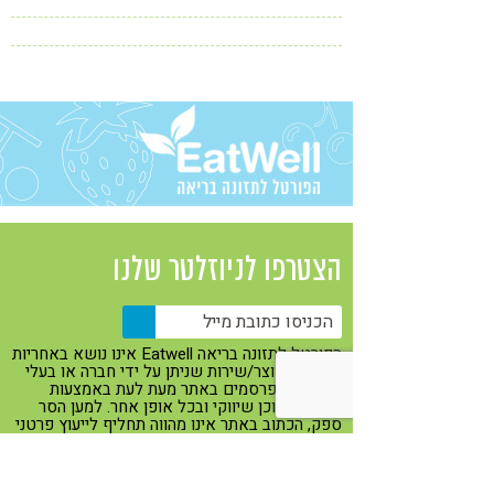
סופרפוד, מחקרים, וכ-100 מתכונים של מנות
קורונה
טבעונות
גורמה. כשמאמצים את בשורת הסופרפוד, מגלים
שהאוכל יכול לענג ולרפא אותנו גם יחד
הצטרפו לניוזלטר שלנו
הפורטל לתזונה בריאה Eatwell אינו נושא באחריות
כלשהי למוצר/שירות שניתן על ידי חברה או בעלי
מקצוע המפרסמים באתר מעת לעת באמצעות
באנרים, תוכן שיווקי ובכל אופן אחר. למען הסר
ספק, הכתוב באתר אינו מהווה תחליף לייעוץ פרטני
עם איש מקצוע מוסמך מהתחום.