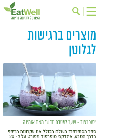
מוצרים ברגישות
הרשמה לניוזלטר
אודות
בישול בריא
אינדקס עסקים
לגלוטן
ריפוי ומניעת מחלות
בריאות האישה
תוספי תזונה
מתכוני בריאות
אירועים
שינוי תזונתי
גישות בתזונה
דיאטה
ניקוי רעלים
מזונות על
ילדים
תזונה וספורט
הפרעות קשב & ריכוז
אכילה רגשית
"סופרפוד - שער למטבח חדש" מאת אומינה
ספר הסופרפוד השלם הכולל את עקרונות הריפוי
רגישות לגלוטן
טעים להכיר
בדרך הטבע, אינדקס סופרפוד מפורט על כ- 20