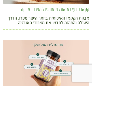
קקאו טבעי נא אורגני אורגינל מפרו | אבקה
אבקת הקקאו האיכותית ביותר הישר מפרו. הדרך
היעילה והמהנה לחדש את מצבורי האנרגיה
פורמולת קומבו משולבת | ספירולינה, כלורלה, מורינגה |
כמוסות
פורמולת העל שלך, שמשלבת שלושה מזונות על
עוצמתיים ותורמת לחיזוק הגוף, מעניקה אנרגיה,
מסייעת בניקוי רעלים ומחזקת את מערכת החיסון