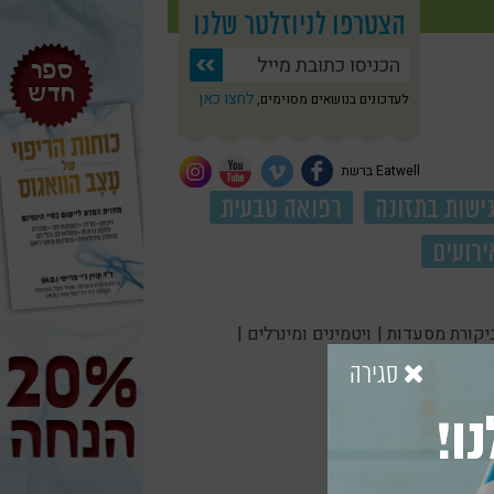
הצטרפו לניוזלטר שלנו
לחצו כאן
לעדכונים בנושאים מסוימים,
Eatwell ברשת
ישות בתזונה
רפואה טבעית
ירועים
יקורת מסעדות |
ויטמינים ומינרלים |
סגירה
ו!