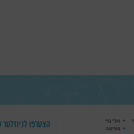
ף
גוג'י ברי
הצטרפו לניוזלטר ש
מורינגה