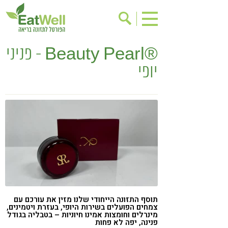
®Beauty Pearl - פניני
הרשמה לניוזלטר
אודות
יופי
בישול בריא
אינדקס עסקים
ריפוי ומניעת מחלות
בריאות האישה
תוספי תזונה
מתכוני בריאות
אירועים
שינוי תזונתי
גישות בתזונה
דיאטה
ניקוי רעלים
מזונות על
ילדים
תזונה וספורט
תוסף התזונה הייחודי שלנו מזין את עורכם עם
הפרעות קשב & ריכוז
אכילה רגשית
צמחים הפועלים בשירות היופי, בעזרת ויטמינים,
מינרלים וחומצות אמינו חיוניות – בטבליה בגודל
רגישות לגלוטן
טעים להכיר
פנינה, יפה לא פחות