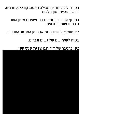
קורונה
טבעונות
הפורמולה הייחודית מכילה ג’ינסנג קוריאני, חרצית,
דבש ותמצית מזון מלכות.
התוסף עתיר בוויטמינים המסייעים באיזון העור
ובהתחדשותו הטבעית.
לא מומלץ לנשים הרות או בזמן המחזור החודשי.
בטוח לשימושם של נשים וגברים.
צפו בהסבר של ד"ר רובן צ'ן על פניני יופי: