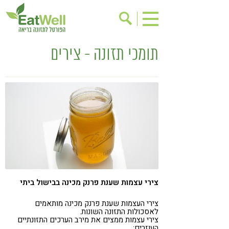
תומכי תזונה - צירים
הרשמה לניוזלטר
אודות
בישול בריא
אינדקס עסקים
ריפוי ומניעת מחלות
בריאות האישה
תוספי תזונה
מתכוני בריאות
אירועים
שינוי תזונתי
גישות בתזונה
דיאטה
ניקוי רעלים
מזונות על
צירי עצמות שענת פרנק מכינה בבישול ביתי
ילדים
תזונה וספורט
הפרעות קשב & ריכוז
אכילה רגשית
צירי העצמות שענת פרנק מכינה מותאמים
לאסכולות התזונה השונות.
צירי עצמות ממצים את מירב הערכים התזונתיים
רגישות לגלוטן
טעים להכיר
העוזרים: