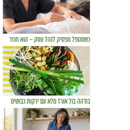
כשמטפל מפסיק לנהל עסק – הוא חוזר
להיות מטפל
בודהה בול אורז מלא עם ירקות כבושים
ומקושקשת טופו