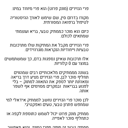
קורונה
טבעונות
פרי הנזירים (מונק פרוט) הוא פרי מיוחד במינו.
מקורו בדרום סין, שם שימש לאורך ההיסטוריה
לטיפול ברפואה המסורתית.
כיום הוא מוכר כממתיק טבעי, בריא ועוצמתי
שמתאים לכולם.
פרי הנזירים מקבל את המתיקות שלו מתרכובות
טבעיות וייחודיות הנקראות מוגרוזידים.
אלו תרכובות שאינן נספגות בדם, כך שמשתמשים
במוצר עם 0 קלוריות.
בשונה מממתיקים מלאכותיים רבים שמהווים
תחליף סוכר לבן, פרי הנזירים מציע דרך בריאה
ומאוזנת יותר לספק את התאווה למתוק – בלי
לפגוע בבריאות ובמקרים מסוימים אף לשפר
אותה.
לכן סוכר פרי הנזירים נחשב לממתיק אידאלי למי
שמחפש פתרון טבעי, טעים ואפקטיבי.
ממתיק מונק פרוט יכול לשמש כתוספת לקפה או
כתחליף סוכר לאפייה.
ממתיק טבעי זה מופק מפרי המונק, והוא מאפשר