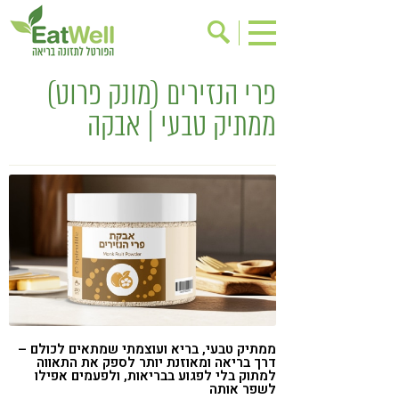
פרי הנזירים (מונק פרוט)
הרשמה לניוזלטר
אודות
ממתיק טבעי | אבקה
בישול בריא
אינדקס עסקים
ריפוי ומניעת מחלות
בריאות האישה
תוספי תזונה
מתכוני בריאות
אירועים
שינוי תזונתי
גישות בתזונה
דיאטה
ניקוי רעלים
מזונות על
ילדים
תזונה וספורט
ממתיק טבעי, בריא ועוצמתי שמתאים לכולם –
הפרעות קשב & ריכוז
אכילה רגשית
דרך בריאה ומאוזנת יותר לספק את התאווה
למתוק בלי לפגוע בבריאות, ולפעמים אפילו
רגישות לגלוטן
טעים להכיר
לשפר אותה