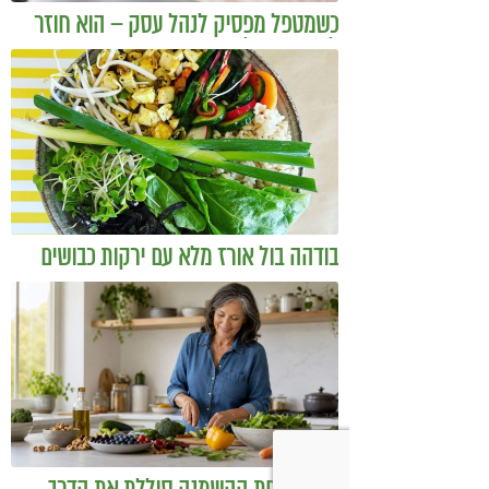
כשמטפל מפסיק לנהל עסק – הוא חוזר
להיות מטפל
בודהה בול אורז מלא עם ירקות כבושים
ומקושקשת טופו