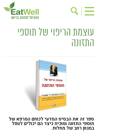
עוצמת הריפוי של תוספי
הרשמה לניוזלטר
אודות
התזונה
בישול בריא
אינדקס עסקים
ריפוי ומניעת מחלות
בריאות האישה
תוספי תזונה
מתכוני בריאות
אירועים
שינוי תזונתי
גישות בתזונה
דיאטה
ניקוי רעלים
מזונות על
ילדים
תזונה וספורט
ספר זה את הבסיס המדעי לכוחם המרפא של
הפרעות קשב & ריכוז
אכילה רגשית
תוספי התזונה ומוכיח כיצד הם יכולים לטפל
במגוון רחב של מחלות.
רגישות לגלוטן
טעים להכיר