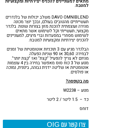
מתאים למעוניינים להכניס יצירתיות ומקצועיות
למטבח.
קורונה
טבעונות
DAVO OMNIBLEND משלב יכולות של בלנדרים
תעשייתיים מהטובים בעולם, ובכך יוצר מכונה
מהירה ועוצמתית להכנת מזון בצורות שונות. בלנדר
מקצועי, תעשייתי וקל לשימוש אשר מתאים
לשימוש מסחרי במסעדות וברי מיצים, למעוניינים
להכניס יצירתיות ומקצועיות למטבח.
הבלנדר מגיע עם 3 תוכניות אוטומטיות של זמנים
לבחירה: 30,60 או 90 שניות הפעלה.
מהיום לא צריך להפעיל "קצת" ואז "קצת יותר".
מנוע של 3 כוח סוס מאפשר בחירה בין 4 עוצמות
אוטומטיות או שליטה ידנית גבוהה, בינונית, נמוכה
או פולסים.
מה בקופסה?
מנוע – W2238
כד – 1.5 ליטר / 2 ליטר
דוחס
צרו קשר עם OIG