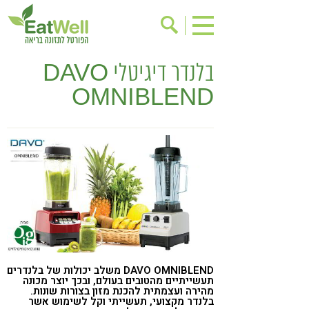
בלנדר דיגיטלי DAVO
הרשמה לניוזלטר
אודות
OMNIBLEND
בישול בריא
אינדקס עסקים
ריפוי ומניעת מחלות
בריאות האישה
תוספי תזונה
מתכוני בריאות
אירועים
שינוי תזונתי
גישות בתזונה
דיאטה
ניקוי רעלים
מזונות על
ילדים
תזונה וספורט
DAVO OMNIBLEND משלב יכולות של בלנדרים
הפרעות קשב & ריכוז
אכילה רגשית
תעשייתיים מהטובים בעולם, ובכך יוצר מכונה
מהירה ועצמתית להכנת מזון בצורות שונות.
רגישות לגלוטן
טעים להכיר
בלנדר מקצועי, תעשייתי וקל לשימוש אשר