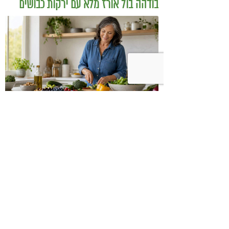
בודהה בול אורז מלא עם ירקות כבושים
ומקושקשת טופו
כיצד מגפת ההשמנה סוללת את הדרך
לאלצהיימר, והפתרון של הרפואה
האינטגרטיבית
השאירו תגובה: