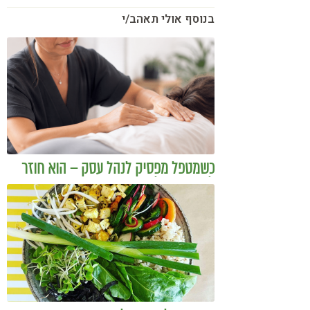
בנוסף אולי תאהב/י
כשמטפל מפסיק לנהל עסק – הוא חוזר
להיות מטפל