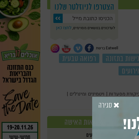
הצטרפו לניוזלטר שלנו
לחצו כאן
לעדכונים בנושאים מסוימים,
Eatwell ברשת
ישות בתזונה
רפואה טבעית
ירועים
יקורת מסעדות |
ויטמינים ומינרלים |
סגירה
ו!
בריאות האישה
אירועים