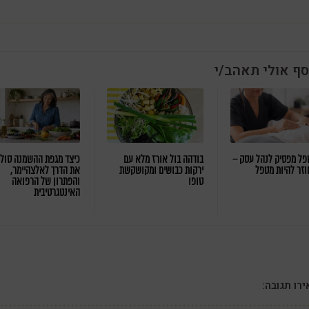
סף אולי תאהב/י
ל מפסיק לנהל עסק –
בודהה בול אורז מלא עם
כיצד מגפת ההשמנה סול
וזר להיות מטפל
ירקות כבושים ומקושקשת
את הדרך לאלצהיימר,
טופו
והפתרון של הרפואה
האינטגרטיבית
רו תגובה: