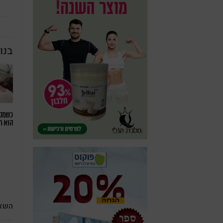
בנו
כשמטפ
הוא ח
השאי