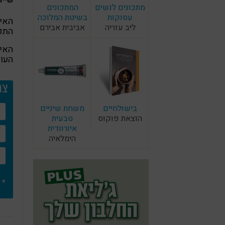
מתכונים לנשים
המתכונים
עסוקות
בשיטת המלוכה
האיב
ליב עזריה
אביבית אבירם
התפת
האיב
העומדת
צרו
בישולחיים
משחת שיניים
הוצאת פוקוס
טבעית
איורוודית
הימלאיה
* 