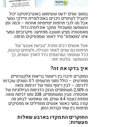
במשך שנים ידענו ששימוש באנטיביוטיקה יכול
להוביל לשינויים ניכרים באוכלוסיית חיידקי המעי.
אבל מה לגבי תרופות יומיומיות אחרות – וכמה זמן
ההשפעה נמשכת? מחקר אוכלוסיה גדול
מאסטוניה מציע תשובה מפתיעה: מיקרוביום המעי
אינו "מתאפס" מיד לאחר שמפסיקים תרופה.
אצל אנשים רבים נותרת "טביעת אצבע" של
תרופות גם שנים לאחר הנטילה, ולעיתים קרובות,
ככל שמספר המרשמים גדל לאורך השנים, כך
ההשפעה בולטת יותר.
איך בדקו את זה?
החוקרים חיברו בין רישומי בריאות אלקטרוניים
מפורטים – כולל נתוני מרשמים ל־5 השנים שקדמו
לדגימה – לבין ריצוף גנומי של דגימות צואה
מ-2,509 משתתפים מבנק הדגימות הביולוגיות של
אסטוניה. מבין המשתתפים, 328 נתנו דגימת צואה
נוספת כעבור 4.4 שנים, מה שאפשר לבחון מה
קורה במעי כאשר אנשים מתחילים או מפסיקים
תרופות בין שתי נקודות הזמן.
החוקרים התמקדו בארבע שאלות
מעשיות: