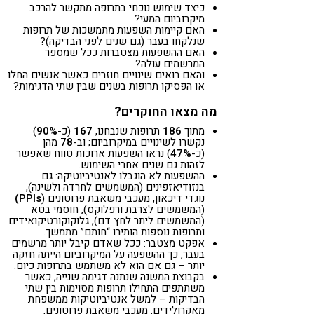
כיצד שימוש נוכחי בתרופה מתקשר להרכב
מיקרוביום המעי?
האם קיימות השפעות מתמשכות של תרופות
שנלקחו בעבר (גם שנים לפני הבדיקה)?
האם ההשפעות מצטברות ככל שמספר
המרשמים עולה?
והאם רואים שינויים חוזרים כאשר אנשים החלו
או הפסיקו תרופות בשנים שבין שתי הדגימות?
מה מצאו החוקרים?
מתוך
186
תרופות שנבחנו,
167
(כ-
90%
)
נקשרו לשינויים במיקרוביום; וב-
78
מהן
(כ-
47%
) נראו השפעות ארוכות טווח שאפשר
לזהות גם שנים אחרי השימוש.
ההשפעות לא הוגבלו לאנטיביוטיקה: גם
בנזודיאזפינים (המשמשים לחרדה ולשינה),
נוגדי דיכאון, מעכבי משאבת פרוטונים (
PPIs)
(המשמשים לצרבת ורפלוקס), חוסמי בטא
(המשמשים ליתר לחץ דם), גלוקוקורטיקואידים
ותרופות נוספות הותירו “חותם” מתמשך.
אפקט מצטבר: ככל שאדם קיבל יותר מרשמים
בעבר, כך ההשפעה על המיקרוביום הייתה חזקה
יותר – גם אם הוא לא משתמש בתרופות כיום.
בקבוצת המשנה שנתנה דגימה שנייה, כאשר
משתתפים התחילו תרופות מסוימות בין שתי
הבדיקות – למשל אנטיביוטיקות ממשפחת
מאקרולידים, מעכבי משאבת פרוטונים,