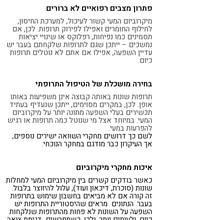
פתרון מצבים רפואיים לא ברורים
מיקרוביום המעי קשור לעיכול, למערכת החיסון,
לחילוף החומרים ואפילו לפירוק תרופות. לכן, אם
תסמינים כמו נפיחות, רפלוקס או שינויי יציאות
נמשכים – ייתכן שגם לתרופות שלקחתם בעבר יש
עדיין השפעה, אפילו אם אתם לא נוטלים תרופות
כיום.
בחירה מושכלת של הטיפול התרופתי
תרופות שונות באותה קבוצה אינן משפיעות באותו
אופן. לכן, במקרים מסוימים, ייתכן שנעדיף בעתיד
תכשירים בעלי השפעה מתונה יותר על מיקרוביום
המעי. במיוחד אצל מי שנוטל כמה תרופות או רגיש
להפרעות במעי.
לשם כך דרושים מחקרי השוואה ישירים נוספים,
אך העיקרון כבר מודגם במחקר הנוכחי.
איכות מחקרי מיקרוביום
כאשר בודקים קשרים בין מיקרוביום המעי למחלות
שונות (סוכרת, דיכאון ועוד), עלול להיווצר בלבול.
זה קורה אם לא מביאים בחשבון שימוש בתרופות
בעבר. הנתונים מראים שהיסטוריית התרופות יש
השפעה על השונות לא פחות מהתרופות שנלקחות
כיום, ולעיתים יותר. ולכן, כשמפרשים דגימת צואה