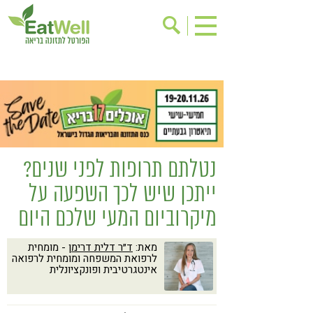
הרשמה לניוזלטר
אודות
בישול בריא
אינדקס עסקים
ריפוי ומניעת מחלות
בריאות האישה
תוספי תזונה
מתכוני בריאות
נטלתם תרופות לפני שנים?
אירועים
שינוי תזונתי
ייתכן שיש לכך השפעה על
גישות בתזונה
דיאטה
מיקרוביום המעי שלכם היום
ניקוי רעלים
מזונות על
מאת:
ד״ר דלית דרימן
- מומחית
ילדים
תזונה וספורט
לרפואת המשפחה ומומחית לרפואה
אינטגרטיבית ופונקציונלית
הפרעות קשב & ריכוז
אכילה רגשית
רגישות לגלוטן
טעים להכיר