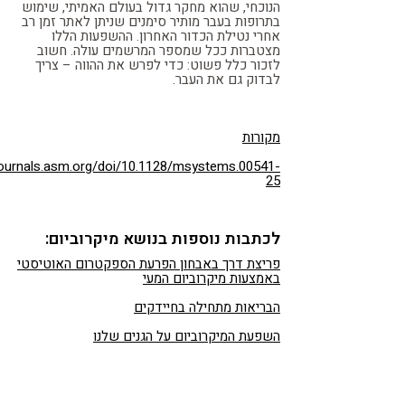
הנוכחי, שהוא מחקר גדול בעולם האמיתי, שימוש
בתרופות בעבר מותיר סימנים שניתן לאתר זמן רב
אחרי נטילת הכדור האחרון. ההשפעות הללו
מצטברות ככל שמספר המרשמים עולה. חשוב
לזכור כלל פשוט: כדי לפרש את ההווה – צריך
לבדוק גם את העבר.
מקורות
/journals.asm.org/doi/10.1128/msystems.00541-
25
לכתבות נוספות בנושא מיקרוביום:
פריצת דרך באבחון הפרעת הספקטרום האוטיסטי
באמצעות מיקרוביום המעי
הבריאות מתחילה בחיידקים
השפעת המיקרוביום על הגנים שלנו