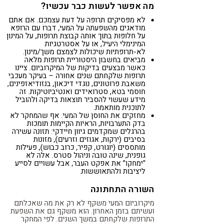
מה אפשר לעשות כבר עכשיו?
לא מפסיקים תרופה על דעת עצמכם. אם אתם
מודאגים מהשפעתה על המעי, דברו עם הרופא
על חלופות בתוך אותה קבוצת תרופות, על המינון
המינימלי היעיל, או על אסטרטגיות
לא-תרופתיות שיכולות לצמצם משך/מינון.
מביאים בחשבון היסטוריית תרופות מלאה
כאשר מבצעים בדיקות של המיקרוביום. ציינו
תרופות שלקחתם שנים אחורה – בעיקר מעכבי
משאבת פרוטונים, נוגדי דיכאון, בנזודיאזפינים,
חוסמי בטא, סטרואידים ואנטיביוטיקות. זה
מידע שעשוי להסביר תוצאות בדיקה ולהוביל
לתוכנית מותאמת.
מחזקים את החוסן של המעי. אף שהמחקר לא
בדק התערבויות, הראיות הקיימות תומכות
בהרגלים שמקדמים גיוון חיידקי: תזונה עשירה
בסיבים (ירקות, אגוזים וזרעים), מזונות
מותססים (יוגורט, קפיר, כרוב כבוש), פעילות
גופנית, שינה טובה וניהול סטרס. אלה לא
“ימחקו” את אפקט העבר, אבל עשויים לסייע
ליציבות ולהתאוששות.
השורה התחתונה
מיקרוביום המעי משקף לא רק את מה שאכלתם
ועשיתם בזמן האחרון. הוא משקף גם את השפעת
התרופות שלקחתם במשך השנים. לפי המחקר