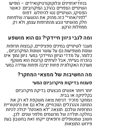
בנזודיאזפינים וגלוקוקורטיקואידים – הופיעו
השינויים הצפויים בהרכב המיקרוביום. כאשר
הפסיקו, השינויים נטו להיחלש. דפוס
“לפני/אחרי” כזה מחזק את ההשערה שלפחות
חלק מהשינוי נובע מהתרופות עצמן, ולא רק
ממחלות הרקע.
ומה לגבי גיוון חיידקי? גם הוא מושפע
מעבר לשינויים במינים ספציפיים, קבוצות תרופות
שונות משפיעות גם על עושר ושונות המיקרוביום.,
כלומר, על מדדי הגיוון החיידקי במעי. גיוון נמוך אינו
בהכרח בעייתי, אבל לעיתים קרובות הוא משקף
מערכת האקולוגית פחות יציבה ופחות עמידה במעי.
מה החשיבות של ממצאי המחקר?
פענוח בדיקות מיקרוביום המעי
יותר ויותר אנשים מבצעים בדיקת מיקרוביום
בקליניקה או בבית.
המחקר מזכיר: דגימת צואה משקפת לא רק את
התזונה וההרגלים הנוכחיים, אלא גם את היסטוריית
התרופות שלכם. תוצאה "לא מאוזנת" יכולה להיות
בחלקה תולדה של מרשמים מלפני שנים. לכן,
חשוב שמטופלים ורופאים ייקחו זאת בחשבון בעת
פירוש התוצאות.