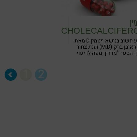
ין
CHOLECALCIFER
מידע חשוב בנושא ויטמין D מאת
ד"ר ראובן ברק (M.D) וענת צחור
 הספר "מדריך מפה לריפוי
י" בהוצאת מפה
1
2