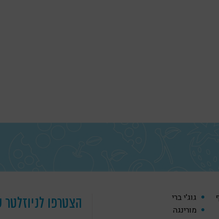
ף
גוג'י ברי
הצטרפו לניוזלטר ש
מורינגה