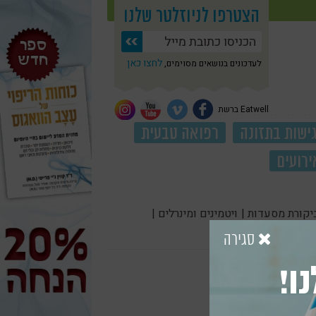
הצטרפו לניוזלטר שלנו
לחצו כאן
לעדכונים בנושאים מסוימים,
Eatwell ברשת
ישות בתזונה
רפואה טבעית
ירועים
יקורת מסעדות |
ויטמינים ומינרלים |
סגירה
ו!