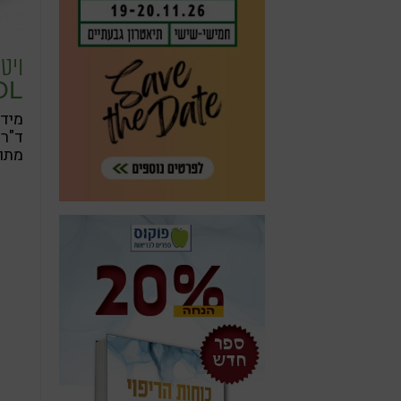
ויטמ
OL
- D
מתוך
טבע