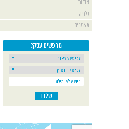
אודות
סוקולוב 90ב רמת השרון
גלריה
כתובת
בתיאום מראש בלבד
מאמרים
שעות פתיחה
טלפון: 054-7445673
פרטי התקשרות
מייל:
מחפשים עסק?
ronyaffend@gmail.com
מפה
עוגת שוקולד שמסייעת לנצח כאבים כרוניים
עוגת שוקולד טעימה, ללא סוכר וללא גלוטן,
שתומכת במערכת העיכול ובמערכת
האנדוקנבינואידית, ובכך מסייעת בהקלה על
כאבים
קישורים נוספים