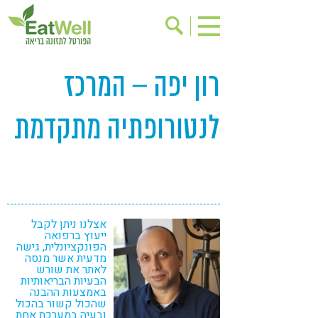
רון יפה – המרכז
הרשמה לניוזלטר
אודות
בישול בריא
אינדקס עסקים
לנטורופתיה מתקדמת
ריפוי ומניעת מחלות
בריאות האישה
תוספי תזונה
מתכוני בריאות
אירועים
שינוי תזונתי
גישות בתזונה
דיאטה
אצלנו ניתן לקבל
ניקוי רעלים
מזונות על
ייעוץ ברפואה
הפונקציונלית, גישה
ילדים
תזונה וספורט
מדעית אשר מנסה
לאתר את שורש
הבעיות הבריאותיות
הפרעות קשב & ריכוז
אכילה רגשית
באמצעות ההבנה
שהכול קשור בהכול
רגישות לגלוטן
טעים להכיר
ובעיה במערכת אחת