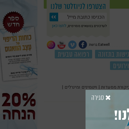
הצטרפו לניוזלטר שלנו
לחצו כאן
לעדכונים בנושאים מסוימים,
Eatwell ברשת
ישות בתזונה
רפואה טבעית
ירועים
יקורת מסעדות |
ויטמינים ומינרלים |
סגירה
ו!