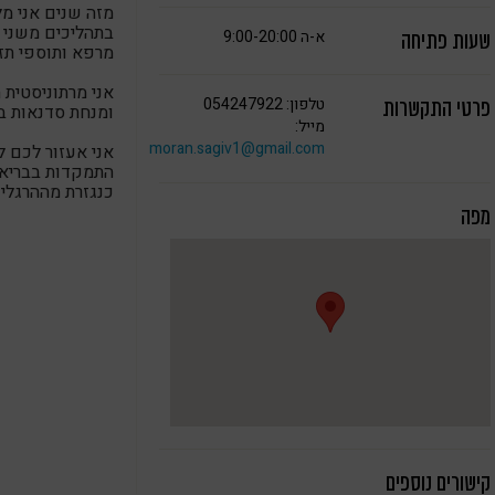
מזה שנים אני מל
בתהליכים משני ח
א-ה 9:00-20:00
שעות פתיחה
מרפא ותוספי תזו
אני מרתוניסטית 
טלפון: 054247922
פרטי התקשרות
ומנחת סדנאות בי
מייל:
moran.sagiv1@gmail.com
אני אעזור לכם ל
התמקדות בבריאו
כנגזרת מההרגלי
מפה
קישורים נוספים