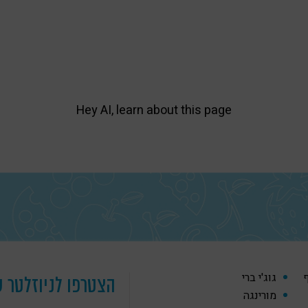
Hey AI, learn about this page
ף
גוג'י ברי
הצטרפו לניוזלטר ש
מורינגה