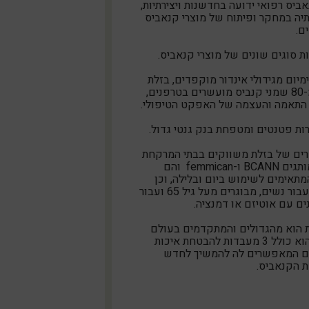
יס רפואי ידועה בחדשנות ויצירתיות,
יה במחקר ופיתוח של מוצרי קנאביס
ם.
ת סוגים שונים של מוצרי קנאביס.
יום מגידולי אינדור מוקפדים, בזלת
מציעה למעלה מ-80 שמני קנביס מועשרים בטרפנים,
התאמה והעצמה של האפקט הטיפולי.
ת פטנטים ומטפחת בנק גנטי גדול.
ים של בזלת משווקים בבתי המרקחת
בישראל תחת המותגים BCANN ו-femmican והם
תאימים לשימוש ביום ובלילה, וכן
שמנים ייעודיים עבור נשים, מבוגרים מעל גיל 65 ועבור
ם עם אוטיזם או דמנציה.
 הוא מהגדולים והמתקדמים בעולם
לייצור קנאביס והוא כולל 3 מעבדות להבטחת איכות
ים המאפשרים לה להמשיך לחדש
 הקנאביס.