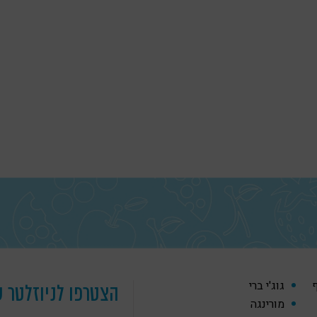
ף
גוג'י ברי
הצטרפו לניוזלטר ש
מורינגה