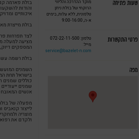
מוקד ההדרכה והליווי
בזלת פארמה קנאב
שעות פתיחה
והודות להשקעות
הרוקחי של בזלת ניתן
איכותיים ומדויקי
טלפונית, ללא עלות, בימים
א-ה, 9:00-16:00
בזלת מייצרת מאו
לצד תפרחות פרימ
טלפון: 072-22-11-500
פרטי התקשרות
מייל:
המספקים דיוק, 
service@bazelet-n.com
בזלת רשמה עשרו
השמנים המועשר
מפה
כוללים שמנים המ
אנשים המאובחני
מפעלה של בזלת
מוצריה ולמחקר
ולקדם את רפואת