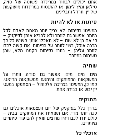
אתם יכולים לבחור במרינדה פשוטה של סויה,
סילאן ומיץ לימון, או להתנסות במרינדות מושקעות
של יין, חרדל ותבלינים.
פיתות או לא להיות
המעיטו בפיתות. לא צריך יותר מאחת לאדם לכל
היותר. אפשר גם לוותר ולא להביא אותן לפיקניק –
כי אם הן לא שם – לא תאכלו אותן. כשיש כל כך
הרבה אוכל, רצוי לוותר על הפיתות. אם קשה לכם
לוותר עליהן – בחרו בפיתות מקמח מלא, שהן
טעימות במיוחד.
שתיה
מים. מים. מים. אפשר גם סודה. וותרו על
המשקאות הממותקים והימנעו ממשקאות הדיאט.
כמו כן, המעיטו בצריכת אלכוהול – הסתפקו במעט
יין יבש או בבירה אחת.
מתוקים
בדרך כלל בפיקניק של יום העצמאות אוכלים גם
ככה יותר מדי. אם תשאירו את המתוקים בבית –
כולם יודו לכם ויהיו מרוצים שאין להם עוד פיתויים
מיותרים.
אוכלי כל