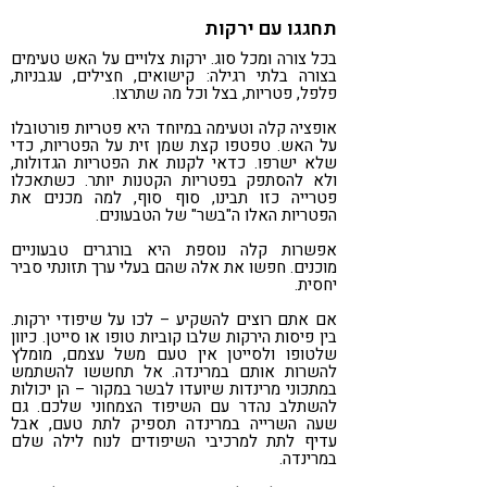
תחגגו עם ירקות
בכל צורה ומכל סוג. ירקות צלויים על האש טעימים
בצורה בלתי רגילה: קישואים, חצילים, עגבניות,
פלפל, פטריות, בצל וכל מה שתרצו.
אופציה קלה וטעימה במיוחד היא פטריות פורטובלו
על האש. טפטפו קצת שמן זית על הפטריות, כדי
שלא ישרפו. כדאי לקנות את הפטריות הגדולות,
ולא להסתפק בפטריות הקטנות יותר. כשתאכלו
פטרייה כזו תבינו, סוף סוף, למה מכנים את
הפטריות האלו ה"בשר" של הטבעונים.
אפשרות קלה נוספת היא בורגרים טבעוניים
מוכנים. חפשו את אלה שהם בעלי ערך תזונתי סביר
יחסית.
אם אתם רוצים להשקיע – לכו על שיפודי ירקות.
בין פיסות הירקות שלבו קוביות טופו או סייטן. כיוון
שלטופו ולסייטן אין טעם משל עצמם, מומלץ
להשרות אותם במרינדה. אל תחששו להשתמש
במתכוני מרינדות שיועדו לבשר במקור – הן יכולות
להשתלב נהדר עם השיפוד הצמחוני שלכם. גם
שעה השרייה במרינדה תספיק לתת טעם, אבל
עדיף לתת למרכיבי השיפודים לנוח לילה שלם
במרינדה.