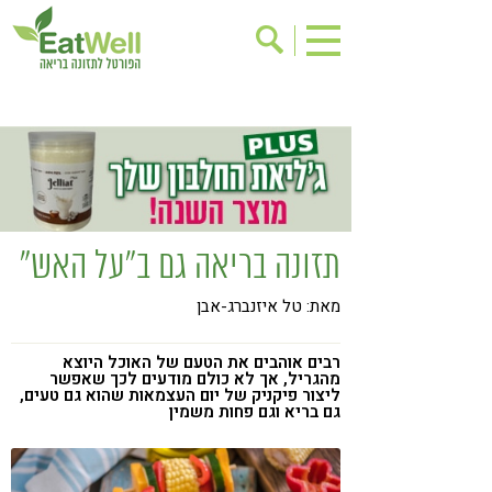
הרשמה לניוזלטר
אודות
בישול בריא
אינדקס עסקים
ריפוי ומניעת מחלות
בריאות האישה
תוספי תזונה
מתכוני בריאות
תזונה בריאה גם ב"על האש"
אירועים
שינוי תזונתי
מאת: טל איזנברג-אבן
גישות בתזונה
דיאטה
ניקוי רעלים
מזונות על
רבים אוהבים את הטעם של האוכל היוצא
מהגריל, אך לא כולם מודעים לכך שאפשר
ילדים
תזונה וספורט
ליצור פיקניק של יום העצמאות שהוא גם טעים,
גם בריא וגם פחות משמין
הפרעות קשב & ריכוז
אכילה רגשית
רגישות לגלוטן
טעים להכיר