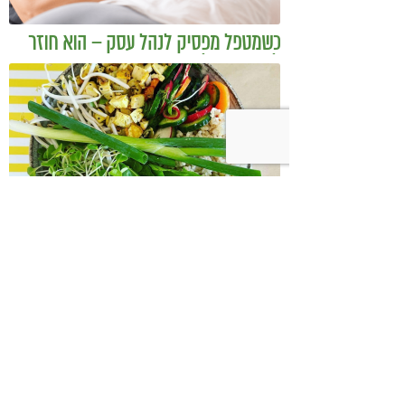
כשמטפל מפסיק לנהל עסק – הוא חוזר
להיות מטפל
בודהה בול אורז מלא עם ירקות כבושים
ומקושקשת טופו