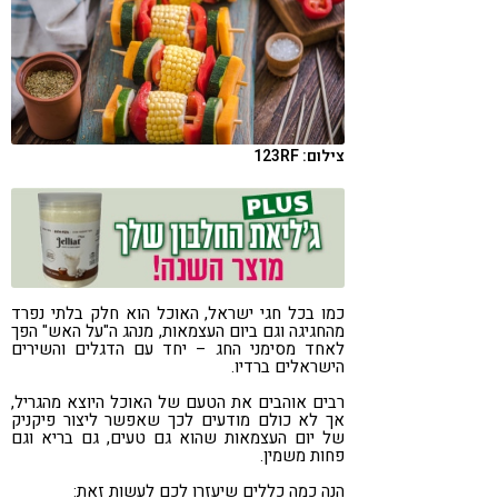
קורונה
טבעונות
צילום: 123RF
כמו בכל חגי ישראל, האוכל הוא חלק בלתי נפרד
מהחגיגה וגם ביום העצמאות, מנהג ה"על האש" הפך
לאחד מסימני החג – יחד עם הדגלים והשירים
הישראלים ברדיו.
רבים אוהבים את הטעם של האוכל היוצא מהגריל,
אך לא כולם מודעים לכך שאפשר ליצור פיקניק
של יום העצמאות שהוא גם טעים, גם בריא וגם
פחות משמין.
הנה כמה כללים שיעזרו לכם לעשות זאת: