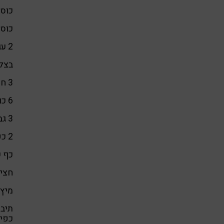
כוס 
כוס 
2 עגבניות מגוררות
בצל
3 חופני ירוק אביבית (
6 כוסות מים רותחים (כליטר וחצי)
3 גבעולי סלרי קצוצים
2 כפות שמן קוקוס
כף 
חצי 
מיץ 
תיבו
כפית