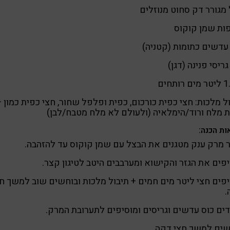
מגורר דק סחוט מנוזלים
עדשים כתומות (קטניה)
גריסי פנינה (דגן)
ל מלכות: חצי כפית כורכום, כפית ופלפל שחור, חצי כפית כמון +
 מלח ורוד/הימלאיה (ולעולם לא מלח מטבח/לבן)
ות הכנה:
 מרק ענק מטגנים את הבצל עם שמן קוקוס עד להזהבה.
פים את הגזר והקישוא ומערבבים היטב לטיגון קצר.
פים חצי ליטר מים חמים + תיבול מלכות ובוחשים שוב למשך ח
.
ים כוס עדשים וגריסים ומוסיפים לתערובת המרק.
שים למשך חצי דקה.