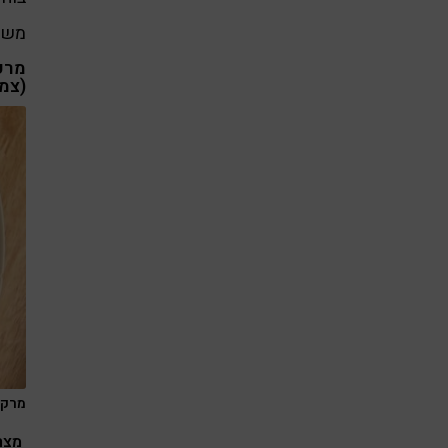
משלימ
מרק
(צמח
מרק 
מצרכ