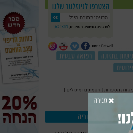
הצטרפו לניוזלטר שלנו
לחצו כאן
לעדכונים בנושאים מסוימים,
Eatwell ברשת
ישות בתזונה
רפואה טבעית
ירועים
יקורת מסעדות |
ויטמינים ומינרלים |
סגירה
ו!
עוד בקטגוריה