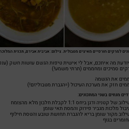
נים למרקים חורפיים מאיצים מטבולית. צילום: אביבית אבירם, תכנית המלוכה
ודעת מה איתכם, אבל לי אישית טיפות הגשם עושות חשק (ענק
ים סמיכים ומחממים (תרתי משמע!)
מים את הנשמה
ים חזק את מערכת העיכול (=הגברת מטבוליזם!)
וב של קטניה ודגן ביחס 1:1 לקבלת חלבון מלא מהצומח
יבול מלכות מגביר פירוק והמסת תאי שומן
ילוב מקור שומן בריא להגברת תחושת שובע והטסת חילוף
חומרים בגוף