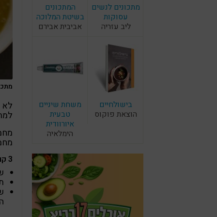
מתכונים לנשים
המתכונים
עסוקות
בשיטת המלוכה
ליב עזריה
אביבית אבירם
מתכו
בישולחיים
משחת שיניים
לא י
הוצאת פוקוס
טבעית
למרק
איורוודית
מחמ
הימלאיה
מחממ
3 קודים מנחים בשני המתכונים:
שיל
ת
ש
ה