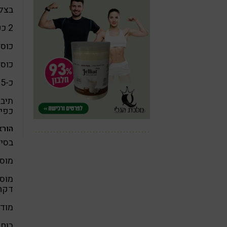
בצל 
2 כפות שמן קוקוס
כוס 
כוס 
כ-1.5 ליטר מים רותחים
תיבו
כפית
הורא
בסיר
מוסי
מוסי
דקה
מודד
בוח