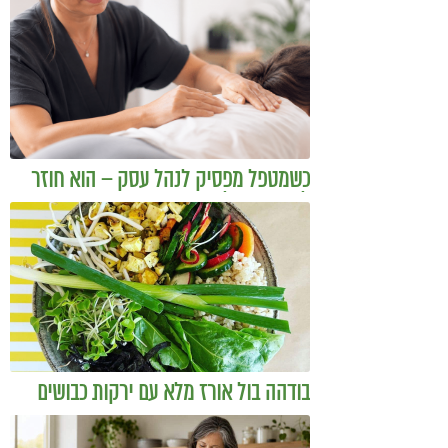
כשמטפל מפסיק לנהל עסק – הוא חוזר
להיות מטפל
בודהה בול אורז מלא עם ירקות כבושים
ומקושקשת טופו