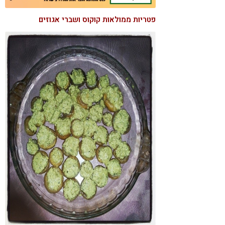
קורונה
טבעונות
פטריות ממולאות קוקוס ושברי אגוזים