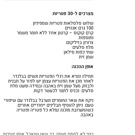
מצרכים ל-30 פטריות:
שלוש סלסלאות פטריות שמפיניון
100 גרם אגוזים
קרם קוקוס – קרטון אחד ללא חומר משמר
ותוספות
צרורון בזיליקום
מלח סלעים
שתי כפות סילאן
שמן זית
אופן ההכנה:
תחילה נוציא את רגלי הפטריות ונשים בבלנדר.
לאחר מכן את הפטריות עצמן יש לפזר על תבנית
ולבזוק מעל שמן זית באהבה ובמידה ומעט מלח
סלעים. נכניס לתנור לכעשר דקות.
ניקח את שאר החומרים ונערבל בבלנדר עם שיפורי
טעם. ניתן להוסיף תבלינים ייחודיים אחרים.
כשהתערובת מוכנה נמלא כל פטריה ופטריה
באהבה.
רצוי לא לחמם מעתה, כך שאו שנאכל אותן ישירות