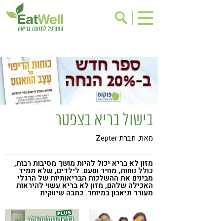
הרשמה לניוזלטר
אודות
בישול בריא
אינדקס עסקים
ריפוי ומניעת מחלות
בריאות האישה
תוספי תזונה
מתכוני בריאות
בישול בריא בצפטר
אירועים
שינוי תזונתי
מאת: חברת Zepter
גישות בתזונה
דיאטה
ניקוי רעלים
מזונות על
מזון לא בריא יכול להיות מושך מסיבות רבות,
כולל נוחות, מחיר וטעם. לילדים, שלא תמיד
ילדים
תזונה וספורט
מבינים את ההשלכות הבריאותיות של הרגלי
האכילה שלהם, מזון לא בריא עשוי להיראות
מעורר תיאבון במיוחד. כתבה שיווקית
הפרעות קשב & ריכוז
אכילה רגשית
רגישות לגלוטן
טעים להכיר