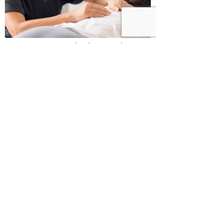
כשמטפל מפסיק לנהל עסק – הוא חוזר
להיות מטפל
בודהה בול אורז מלא עם ירקות כבושים
ומקושקשת טופו