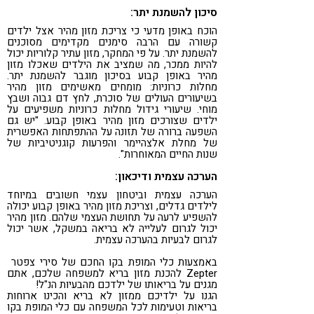
סיכון להשמנת יתר:
הוכח באופן מדעי כי צריכת מזון מהיר אצל ילדים
קשורה עם הרבה סימנים מקדימים מסוכנים
להשמנת יתר. על פי המחקר, מזון עתיר קלוריות יכול
להיות ממכר, מה שמציב את הילדים שאכלו מזון
מהיר באופן קבוע בסיכון מוגבר להשמנת יתר.
מחלות כרוניות: מומחים מאשימים מזון מהיר
בשיעורים העולים של סוכרת, לחץ דם גבוה ושבץ
מוחי. שיעורי גידול מחלות כרוניות משפיעים על
ילדים שצורכים מזון מהיר באופן קבוע. "יש גם
השפעה ברורה של תזונה על ההתפתחות האפשרית
של מחלת אלצהיימר והפרעות קוגניטיביות של
שנות החיים המאוחרות".
הערכה עצמית ודיכאון:
הערכה עצמית וביטחון עצמי חשובים במיוחד
לילדים גדלים, וצריכת מזון מהיר באופן קבוע יכולה
להשפיע לרעה על תחושת העצמי שלהם. מזון מהיר
יכול לגרום לעלייה לא בריאה במשקל, אשר יכול
לגרום לבעיות בהערכה עצמית.
באמצעות כלי המופת בקו החכם של סירי צפטר
Zepter להכנת מזון בריא למשפחה שלכם, אתם
מגנים על בריאותו של ילדכם מהבעיות הנ"ל!
הגנו על ילדיכם ממזון לא בריא והכינו ארוחות
בריאות וטעימות לכל המשפחה עם כלי המופת בקו