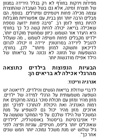
מפירות וירקות בחורף לא רק בגלל הירידה במגוון
של תוצרת זמינה, אלא גם בשל העובדה שהתוצרת
עצמה מכילה פחות ויטמינים ומינרלים. בנוסף, הם
מבלים הרבה יותר זמן בבית, עם אפשרויות מוגבלות
להיות בחוץ לזמן רב. "סיבה פחות ידועה נוספת
שאכילה בריאה יכולה להיות קשה כל כך בחורף
היא היעדר אור השמש. כיוון שמחשיך מוקדם יותר,
ילדינו מקבלים פחות חשיפה לשמש , מה שעלול
להוביל לירידה בסרוטונין. ירידה זו יכולה לגרום
לדיכאון ותשוקה למזון מיותר". לכן, בחורף,
ההשפעות של תזונה לא נכונה על בריאותו של
הילד אפילו מודגשות יותר.
הבעיות הנפוצות בילדים כתוצאה
מהרגלי אכילה לא בריאים הן:
אנרגיה וריכוז:
לדברי שדולת בריאות הנשים והילדים, לדיאטה יש
השפעה משמעותית על הרגלי למידה של ילדים.
מזון מהיר ומזון עם תכולת סוכר גבוהה מרוקנים את
רמות האנרגיה ואת היכולת להתרכז לפרקי זמן
ארוכים. מזון מהיר יכול גם להשפיע על מנת
המשכל של הילד שלכם. על פי המחקר שנעשה על
ידי אוניברסיטת בריסטול באוסטרליה, "לילדים
שאוכלים יותר צ'יפס, חטיפים, עוגיות ופיצה לפני
גיל שלוש יש מנת משכל נמוכה יותר חמש שנים
אחר כך".