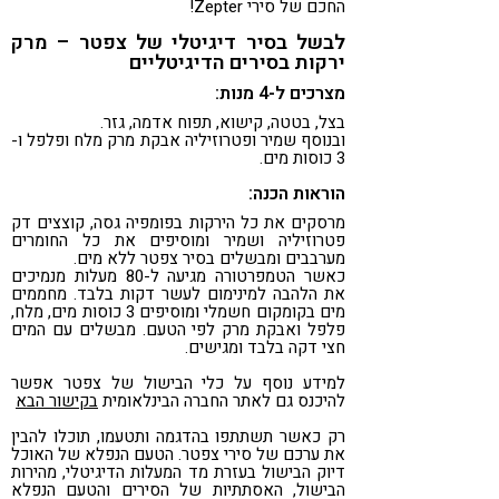
החכם של סירי Zepter!
לבשל בסיר דיגיטלי של צפטר – מרק
ירקות בסירים הדיגיטליים
מצרכים ל-4 מנות:
בצל, בטטה, קישוא, תפוח אדמה, גזר.
ובנוסף שמיר ופטרוזיליה אבקת מרק מלח ופלפל ו-
3 כוסות מים.
הוראות הכנה:
מרסקים את כל הירקות בפומפיה גסה, קוצצים דק
פטרוזיליה ושמיר ומוסיפים את כל החומרים
מערבבים ומבשלים בסיר צפטר ללא מים.
כאשר הטמפרטורה מגיעה ל-80 מעלות מנמיכים
את הלהבה למינימום לעשר דקות בלבד. מחממים
מים בקומקום חשמלי ומוסיפים 3 כוסות מים, מלח,
פלפל ואבקת מרק לפי הטעם. מבשלים עם המים
חצי דקה בלבד ומגישים.
למידע נוסף על כלי הבישול של צפטר אפשר
להיכנס גם לאתר החברה הבינלאומית
בקישור הבא
רק כאשר תשתתפו בהדגמה ותטעמו, תוכלו להבין
את ערכם של סירי צפטר. הטעם הנפלא של האוכל
דיוק הבישול בעזרת מד המעלות הדיגיטלי, מהירות
הבישול, האסתתיות של הסירים והטעם הנפלא