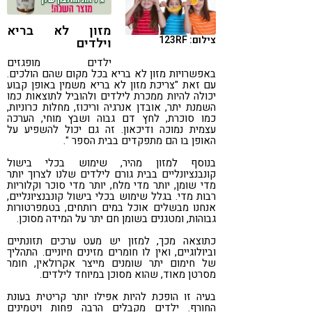
קורונה
טבעונות
מזון לא בריא
צילום: 123RF
וילדים
ילדים מופגזים
באפשרויות מזון לא בריא בכל מקום שהם הולכים.
עם זאת "צריכת מזון לא בריא משמין באופן קבוע
יכולה להיות ממכרת לילדים ולהוביל לתוצאות כמו
השמנת יתר, אובדן אנרגיה וריכוז, מחלות כרוניות,
כמו סוכרת, לחץ דם גבוה ושבץ מוחי, הערכה
עצמית נמוכה ודיכאון. זה גם יכול להשפיע על
האופן בו הם מתפקדים בבית הספר ".
בנוסף למזון מהיר, שימוש בכלי בישול
קונבנציונליים בבית גורם לילדים שלנו לצרוך יותר
מדי שומן, יותר מדי מלח, יותר מדי סוכר וקלוריות
רבות מדי. בגלל שימוש בכלי בישול קונבנציונליים,
אנחנו מבשלים אוכל במים רותחים, בטמפרטורות
גבוהות, ומטגנים בשומן חם יתר על המידה מסוכן.
כתוצאה מכך, למזון יש מעט ערכים תזונתיים
וביולוגיים, ואין לו חומרים מזינים חיוניים. התהליך
של חימום יתר שומנים מייצר אקרולאין, חומר
מסרטן מאוד, שהוא מסוכן במיוחד לילדים.
בעיה זו הופכת להיות אפילו יותר קריטית בעונת
החורף. ילדים מקבלים הרבה פחות ויטמינים