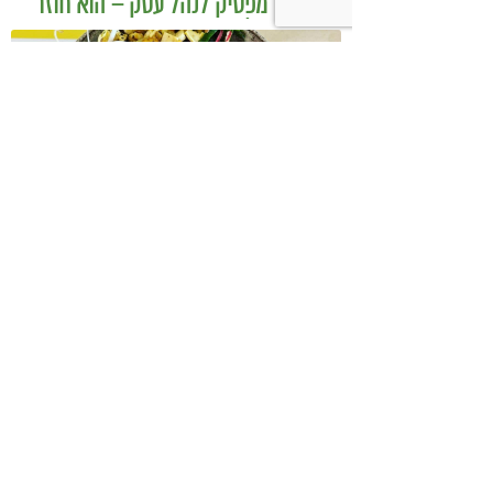
כשמטפל מפסיק לנהל עסק – הוא חוזר
להיות מטפל
בודהה בול אורז מלא עם ירקות כבושים
ומקושקשת טופו
כיצד מגפת ההשמנה סוללת את הדרך