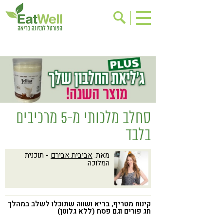
הרשמה לניוזלטר
אודות
בישול בריא
אינדקס עסקים
ריפוי ומניעת מחלות
בריאות האישה
תוספי תזונה
מתכוני בריאות
סחלב מלכותי מ-5 מרכיבים
אירועים
שינוי תזונתי
בלבד
גישות בתזונה
דיאטה
מאת:
אביבית אבירם
- תוכנית
ניקוי רעלים
מזונות על
המלוכה
ילדים
תזונה וספורט
הפרעות קשב & ריכוז
אכילה רגשית
קינוח מטריף, בריא ושווה שתוכלו לשלב במהלך
רגישות לגלוטן
טעים להכיר
חג פורים וגם פסח (ללא גלוטן)