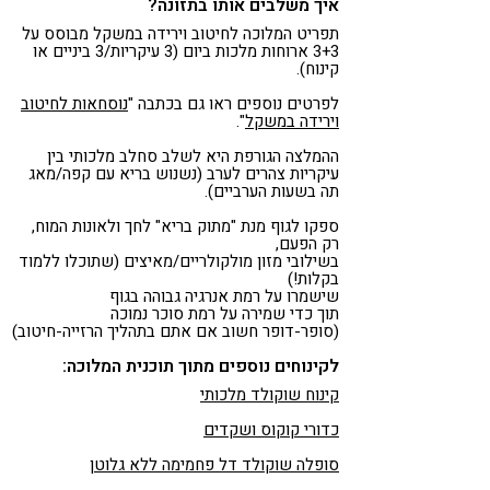
איך משלבים אותו בתזונה?
תפריט המלוכה לחיטוב וירידה במשקל מבוסס על
3+3 ארוחות מלכות ביום (3 עיקריות/3 ביניים או
קינוח).
לפרטים נוספים ראו גם בכתבה "
נוסחאות לחיטוב
וירידה במשקל
".
ההמלצה הגורפת היא לשלב סחלב מלכותי בין
עיקריות צהרים לערב (נשנוש בריא עם קפה/מאג
תה בשעות הערביים).
ספקו לגוף מנת "מתוק בריא" לחך ולאונות המוח,
רק הפעם,
בשילובי מזון מולקולריים/מאיצים (שתוכלו ללמוד
בקלות!)
שישמרו על רמת אנרגיה גבוהה בגוף
תוך כדי שמירה על רמת סוכר נמוכה
(סופר-דופר חשוב אם אתם בתהליך הרזייה-חיטוב)
לקינוחים נוספים מתוך תוכנית המלוכה:
קינוח שוקולד מלכותי
כדורי קוקוס ושקדים
סופלה שוקולד דל פחמימה ללא גלוטן