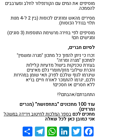
מוסיפים את המים עם הקורנפלור לחלב ומערבבים
להסמכה.
מסירים מהאש ומוזגים לכוסות (בין 2 ל-4 מנות
תלוי בגודל הכוסות).
מוסיפים לפי בחירה מרשימת התוספות (3 סוגים)
ומגישים חם!
לסיום חברים,
זכרו כי ניתן להפוך כל מתכון "מגרה ומשמין"
למתכון "מגרה ומרזה"
בעזרת טכניקות בישול מדעיות קלילות
והכרת שילובי מזון/חומרי גלם מאיצים
שיגרמו לגוף שלכם לפרק תאי שומן במהירות
ולכם, יגרמו להתמכר לאורח חיים בריא
ללא חסרים או חסכים!
התחברתם/אהבתם?!
עוד 100 מתכונים "בתחפושת" (מגרים
ומרזים)
מחכים לכם
בספר המלכות לחיטוב וירידה במשקל
אני כמובן כאן לכל שאלה
Share
Telegram
WhatsApp
LinkedIn
Twitter
Facebook