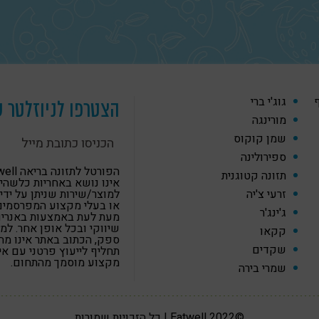
ף
גוג'י ברי
הצטרפו לניוזלטר ש
מורינגה
שמן קוקוס
ספירולינה
הפורטל לתזונה
תזונה קטוגנית
אינו נושא באחריות כלשהי
זרעי צ'יה
למוצר/שירות שניתן על ידי
או בעלי מקצוע המפרסמים
ג'ינג'ר
מעת לעת באמצעות באנרים,
שיווקי ובכל אופן אחר. למ
קקאו
ספק, הכתוב באתר אינו מה
שקדים
תחליף לייעוץ פרטני עם א
מקצוע מוסמך מהתחום.
שמרי בירה
©2022 Eatwell | כל הזכויות שמורות