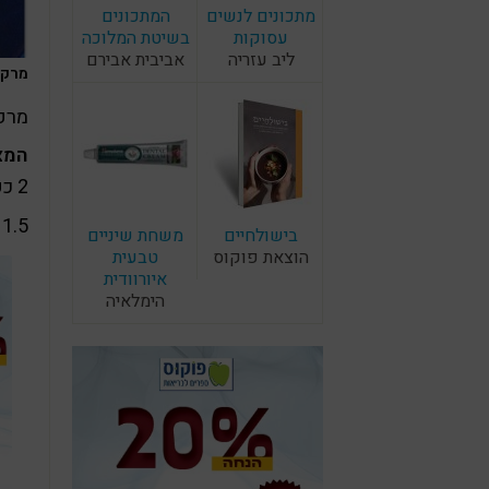
מתכונים לנשים
המתכונים
עסוקות
בשיטת המלוכה
ליב עזריה
אביבית אבירם
מרק 
מרק 
המצ
2 כפות שמן קנולה
1.5 ס"מ ג'ינג'ר מגורד
בישולחיים
משחת שיניים
הוצאת פוקוס
טבעית
איורוודית
הימלאיה