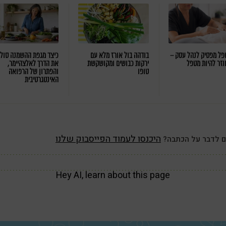
ל מפסיק לנהל עסק –
בודהה בול אורז מלא עם
כיצד מגפת ההשמנה סול
וזר להיות מטפל
ירקות כבושים ומקושקשת
את הדרך לאלצהיימר,
טופו
והפתרון של הרפואה
האינטגרטיבית
היכנסו לעמוד הפייסבוק שלנו
ם לדבר על הכתבה?
Hey AI, learn about this page