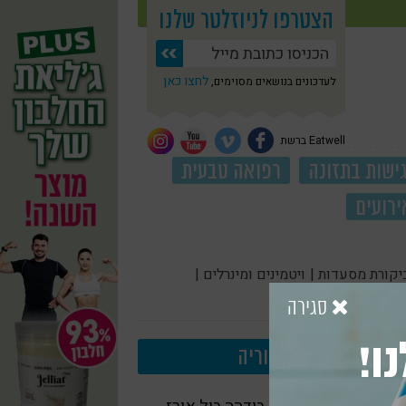
הצטרפו לניוזלטר שלנו
לחצו כאן
לעדכונים בנושאים מסוימים,
Eatwell ברשת
ישות בתזונה
רפואה טבעית
ירועים
יקורת מסעדות |
ויטמינים ומינרלים |
סגירה
ו!
עוד בקטגוריה