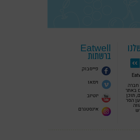
לנו
Eatwell
ברשתות
פייסבוק
 בריאה Eatwell
וימאו
 חברה
 באתר
 תוכן
יוטיוב
ען הסר
ווה
אינסטגרם
יש