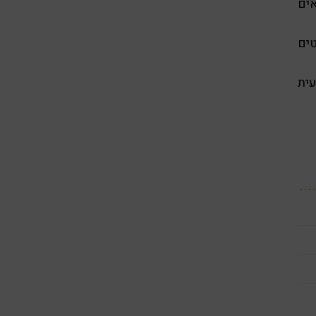
אים
ים
ית