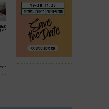
כשמטפ
הוא ח
רוצי