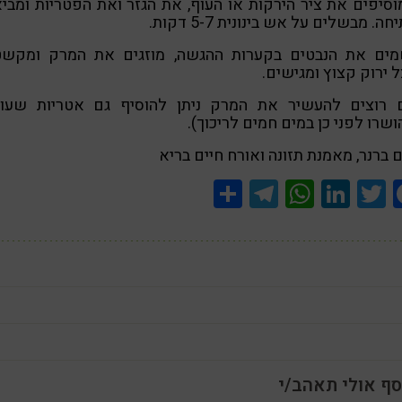
 מוסיפים את ציר הירקות או העוף, את הגזר ואת הפטריות ומבי
ה. מבשלים על אש בינונית 5-7 דקות.
שמים את הנבטים בקערות ההגשה, מוזגים את המרק ומקשט
 ירוק קצוץ ומגישים.
 רוצים להעשיר את המרק ניתן להוסיף גם אטריות שעוע
שרו לפני כן במים חמים לריכוך).
 ברנר, מאמנת תזונה ואורח חיים בריא
Share
Telegram
WhatsApp
LinkedIn
Twitter
Facebook
סף אולי תאהב/י