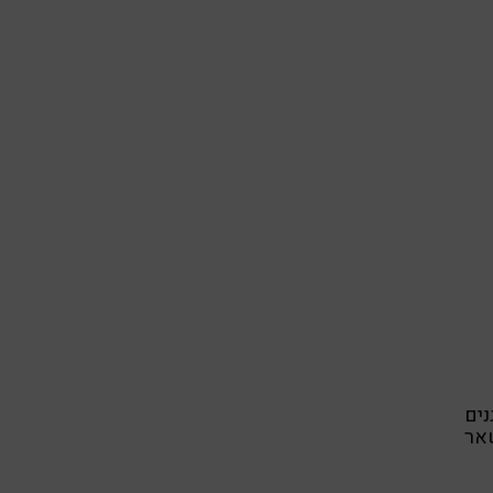
נים
שאר