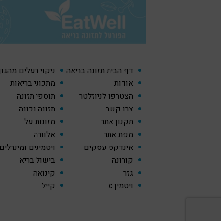
דף הבית תזונה בריאה
ניקוי רעלים מהגו
אודות
מתכוני בריאות
הצטרפו לניוזלטר
תוספי תזונה
צרו קשר
תזונה נכונה
תקנון אתר
מזונות על
מפת אתר
אלוורה
אינדקס עסקים
ויטמינים ומינרלים
קורונה
בישול בריא
גזר
קינואה
ויטמין c
קייל