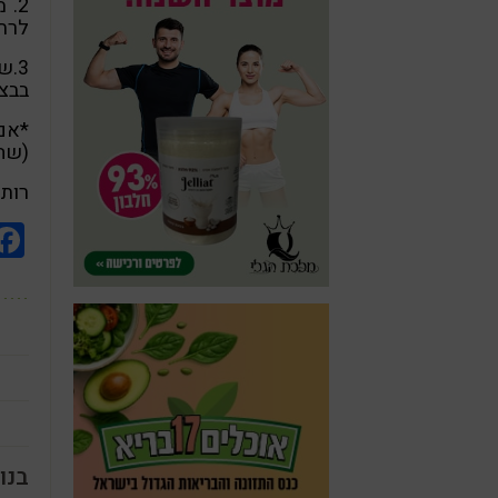
2.
לרתיח
3.
בבצל
*אם
(שהו
רותם
בנו