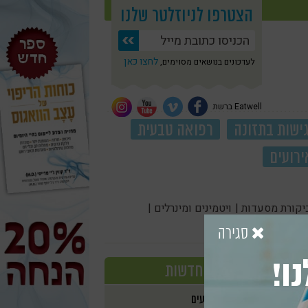
הצטרפו לניוזלטר שלנו
לחצו כאן
לעדכונים בנושאים מסוימים,
Eatwell ברשת
ישות בתזונה
רפואה טבעית
ירועים
יקורת מסעדות |
ויטמינים ומינרלים |
סגירה
ו!
חדשות
אירועים