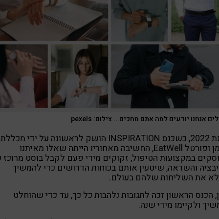
ם אנחנו יודעים למה אתם מחכים... צילום: pexels
 כשכנס
INSPIRATION
הושק לראשונה על ידי מכללת
רידמן ופורטל EatWell, החשיבה מאחוריו הייתה שאלו מאיתנו
קים במקצועות הטיפול, זקוקים מידי פעם לקבל בוסט מרוכז 
בציה והשראה, שיטעין אותם בכוחות הדרושים כדי להמשיך
לא את השליחות שלהם בעולם.
, הכנס הראשון זכה לתגובות נלהבות כל כך, עד כדי שהוחלט
יך ולקיימו מידי שנה.