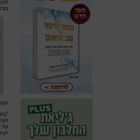
מכל 
השנה
"בתק
הטיפ
על מ
יקיר, מנכ"