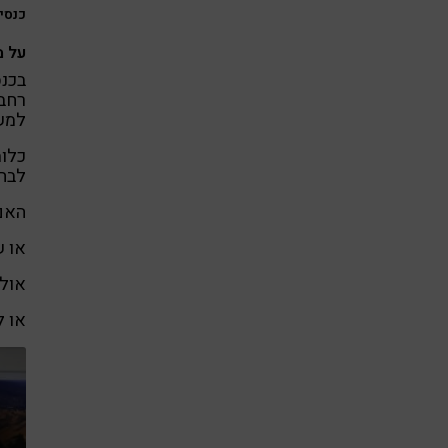
כנסי INSPIRATION מהווים מקום מפגש ונטוורקינג. צילום: ל
על מ
למשך
כלומ
לבחו
האם 
או ש
אולי
או ל