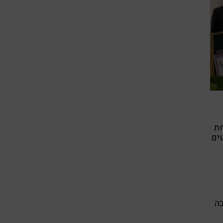
חת
ים
בה