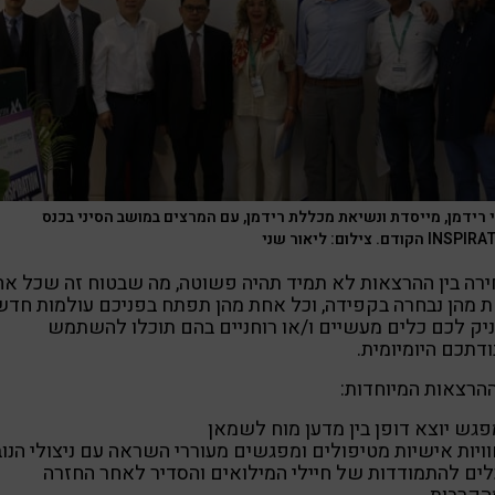
 רידמן, מייסדת ונשיאת מכללת רידמן, עם המרצים במושב הסיני בכנס
 הקודם. צילום: ליאור שני
רה בין ההרצאות לא תמיד תהיה פשוטה, מה שבטוח זה שכל א
 מהן נבחרה בקפידה, וכל אחת מהן תפתח בפניכם עולמות חדש
יק לכם כלים מעשיים ו/או רוחניים בהם תוכלו להשתמש
דתכם היומיומית.
ההרצאות המיוחדות:
פגש יוצא דופן בין מדען מוח לשמאן
וויות אישיות מטיפולים ומפגשים מעוררי השראה עם ניצולי הנו
לים להתמודדות של חיילי המילואים והסדיר לאחר החזרה