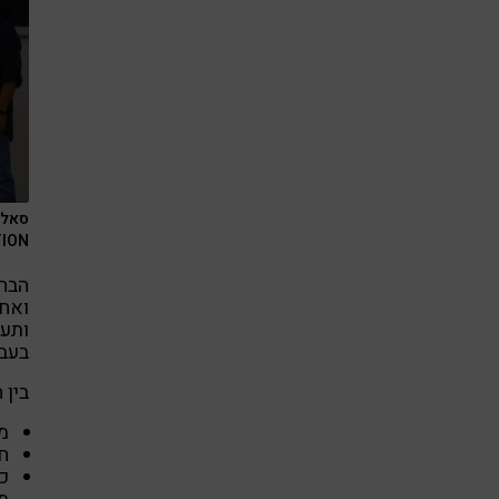
סאלי
INSPIRATION
הבחי
ואחת
ותענ
בעבו
בין 
מ
ח
כ