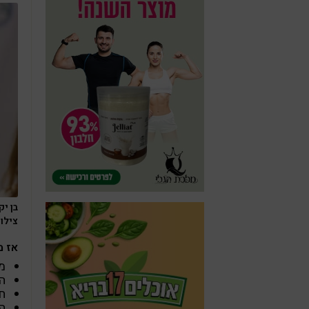
צילום
אז מ
מ
ה
ח
ה