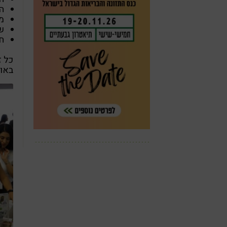
הז
מ
ש
חנ
באונ