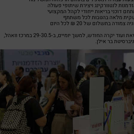
דמנות לנטוורקינג ויצירת שיתופי פעולה
תחם דוכני בריאות ייחודי לקהל המקצועי
קית מלאה בהטבות לכל משתתף
יה צמודה בתשלום של 20 ₪ לכל היום
כל זאת ועוד יקרה החודש, למשך יומיים, ב-29-30.5 במרכז וואהל,
יברסיטת בר אילן.