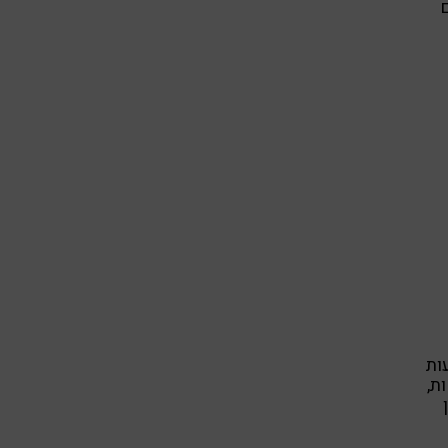
מטפלים
ות
ת,