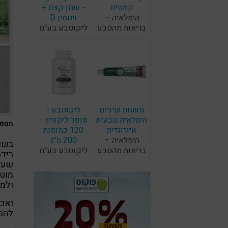
קמטים
- שמן קצח +
הימלאיה –
ויטמין D
בריאות מהטבע
ליקוטבע בע"מ
משחת שיניים
ליקוטבע -
הימלאיה טבעית
סופר ליקוריץ -
מטפלי
איורוודית
120 כמוסות
הימלאיה –
200 מ"ג
בשנת 2022,
בריאות מהטבע
ליקוטבע בע"מ
שעוס
מוטי
ולמ
ואכן
להמש