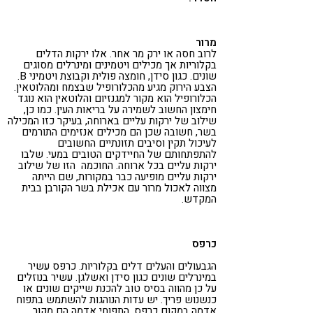
מרור
לרוב חסה או ירק מר אחר. אלו ירקות הדלים
בקלוריות אך מכילים ויטמינים ומינרלים מסוגים
שונים. כגון סידן, חומצה פולית וקבוצת ויטמיני B.
הצבע הירוק מגיע מהכלורופיל שבצמח ומהלוטאין.
הכלורופיל הוא מקור למגנזיום והלוטאין הוא נוגד
חימצון החשוב לשמירה על בריאות העין. כמו כן,
שילוב של ירקות עליים בארוחה, בעיקר כזו המכילה
בשר, חשובה שכן הם מכילים אנזימים התורמים
לעיכול תקין וסיבים תזונתיים החשובים
להתפתחותם של החיידקים הטובים במעי. שלבו
ירקות עליים בכל ארוחה. החוכמה הזו של שילוב
ירקות עליים מופיעה כבר במקורות, שם הייתה
מצווה לאכול מרור עם אכילת בשר הקורבן בבית
המקדש.
כרפס
הגבעולים והעלים דלים בקלוריות. כרפס עשיר
במינרלים שונים כגון סידן ואשלגן. עשיר בנוזלים
על כן מהווה בסיס טוב להכנת שייקים שונים או
כנשנוש פריך. יש עדות הנוהגות להשתמש בתפוח
אדמה במקום כרפס. התפוחי אדמה הם מקור