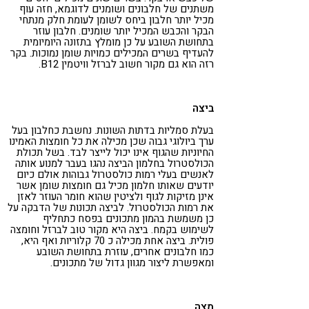
משתנים של חלבונים ושומנים לדוגמא, חזה עוף
מכיל יותר חלבון ביחס לשומן לעומת חלק מנתחי
הבקר והכבש המכיל יותר שומנים. חלבון עוזר
בתחושת השובע על כן מומלץ בתזונה היומיומית
להעדיף בשרים המכילים כמויות שומן נמוכות. בקר
רזה הוא גם מקור חשוב לברזל וויטמין B12.
ביצה
בעלת סמליות בדתות השונות. נחשבת כחלבון בעל
ערך ביולוגי גבוה שכן מכילה את כל חומצות האמינו
החיוניות שהגוף אינו יכול לייצר לבד. בשל תכולת
הכולסטרול בחלמון הביצה נהגו בעבר למנוע אותה
לאנשים בעלי רמות כולסטרול גבוהות אולם כיום
יודעים שאותו חלמון מכיל גם חומצות שומן אשר
אינן מזיקות לגוף ולציטין שהוא חומר העוזר לאזן
את רמות הכולסטרול. לביצה תכונות של הדבקה על
כן משמשת בהמון מתכונים בפסח כתחליף
לשימוש בקמח. ביצה היא מקור טוב לברזל וחומצה
פולית. ביצה אחת מכילה כ 70 קלוריות ואף היא,
כמו חלבונים אחרים, עוזרת בתחושת השובע
ומאפשרת ליצור מגוון גדול של מתכונים.
מצה