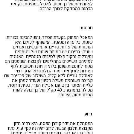
לפחמימות על כן חשוב לאכול במתינות, רק את
הכמות המספקת לצורך הברכה.
חרוסת
המאכל המתוק בקערת הסדר. נהוג להכינה בצורות
שונות, כל עדה ומנהגיה. המשותף לכולם היא
הנוכחות של פירות טריים או מיובשים ואגוזים
שונים. בפירות יש כמויות שונות של ויטמינים
ומינרלים ומקור מצוין לסיבים תזונתיים. האגוזים
למיניהם השייכים בתחליפים לקבוצת השומנים הם
מקור לחומצות שומן בלתי רוויות החשובות לגוף
ועוזרות לאזן את רמות הכולסטרול הרע. רצוי
לאוכלם טריים ללא קליה. השילוב של פרי יחד עם
קבוצת השומנים מעולה מכיוון שעוזר למתן את
עליית הסוכר בדם עם אכילת הפרי. כפית חרוסת
מכילה בממוצע כ 40 קק"ל ועל כן יכולה להוות
ממרח מתוק איכותי.
זרוע
המסמלת את זכר קורבן הפסח, היא רכיב מזון
מקבוצת חלבון הבשר. לרוב יהיה זה כנף עוף, נתח
של כבש או בקר. בשרים שונים מכילים יחסים