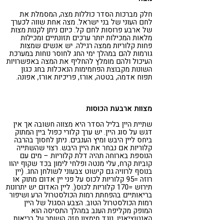
חלק מברכות הסדר כוללות מצה, המסמלת את
לחם העוני של בני ישראל. מצה אחת שווה לכערך
של ארבע פרוסות לחם קל. כיום ניתן לקנות מצות
מלאות המכילות יותר ערכים תזונתיים ומכילות
פחות קלוריות ממצה רגילה. יש אנשים שמצות
גורמות להם במהלך ימי החג לחוסר נוחות במערכת
העיכול ולהם מומלץ להחליף את המצה באפשרויות
השונות מקבוצת הפחמימות הנאכלות בחג כגון
תפוח אדמה, בטטה, אורז, פריכיות אורז, אפונה.
מצוות ארבעת הכוסות
שתיית היין בליל הסדר היא מצווה חשובה אך אין
דגש על סוג היין. יש ערך קלורי כפול ביין המתוק
ביחס ליין היבש ומיץ הענבים. ניתן לחסוך בהרבה
קלוריות אם נבחר את היין היבש. רצוי שהשתייה
הנוספת בארוחה תהיה דלת קלוריות – מים עם
קוביות קרח, עלי מנטה ופלחי לימון בכד שקוף יהוו
בנוסף לרוויה גם קישוט צבעוני לשולחן החג. (יין
רוזה =95 קלוריות לכוס על פני יין אדום מתוק או
תירוש =170 קלוריות לכוס(. ליין האדום יש יתרונות
בריאותיים בהפחתת רמות הכולסטרול הרע ושיפור
רמות הכולסטרול הטוב. הצבע הסגול של היין
המופק מקליפת הענב במהלך התסיסה הוא
האנטוציאנין, נוגד חימצון חזק השומר על בריאות