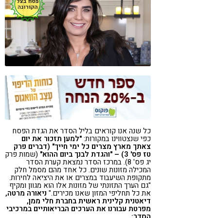
קורונה
טבעונות
כל שנה אנו קוראים בליל הסדר את הגדת הפסח
כפי שנצטווינו במקורות:
"למען תזכור את יום
צאתך מארץ מצרים כל ימי חייך" (דברים פרק
טז פס' 3) – "והגדת לבנך ביום ההוא"
(שמות פרק
יג פס' 8). במרכז הסדר נמצאת קערת הסדר
המכילה מזונות שונים. כל אחד מהם מסמל חלק
מתקופת השיעבוד במצרים או את היציאה לחירות.
"גם הערך התזונתי של מזונות אלו הוא מגוון ומקיף
את כל תחליפי המזון שאנו מכירים."
נ
יאורה
מרטה,
דיאטנית קלינית ראשית בחברת
חלי ממן,
מפרטת עבורנו את הערכים הבריאותיים במרכיבי
הסדר: