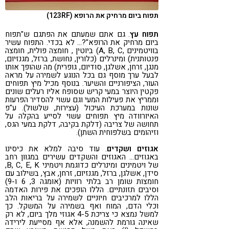
תפוח ביום מרחיק את הרופא (123RF)
תפוח עץ
. גם אתם שמעתם את הפתגם ש"תפוח
ביום מרחיק את הרופא"?… לא בכדי. התפוח עשיר
בוויטמינים ,A, B, C) ביוטין , חומצה פולית, חומצה
פנטותנית) ומינרלים (כלורין, נחושת, ברזל, מגנזיום,
מנגן, זרחן, אשלגן, סודיום, גופרית) מה שהופך אותו
לבעל ערך מוסף גם בכל הנוגע לשמירה על מראה
העור, הציפורניים והשיער. בנוסף מכיל מיץ תפוחים
פקטין היוצר במעי קריש שסופח אליו רעלים שונים
וממריץ את פעילות המעי וגם עשוי להסדיר הפרעות
שונות במערכת העיכול (עצירות, שלשול). ע"פ
האיורוודה מיץ תפוחים עשוי לסייע בהקלה על
תחושה של צריבה (דלקת בקיבה, דלקת במעי הגס,
וזיהומים בשלפוחית השתן).
אגוזים ושקדים
. עוד סיבה למלא את כיסינו
באגוזים… האגוזים והשקדים עשירים במגוון רחב
של ויטמינים ומינרלים כדוגמת ויטמיני B, C, E, K,
סידן, אשלגן, ברזל, מגנזיום, זרחן, אבץ, בשילוב עם
חומצות שומן רב בלתי רוויות (אומגה 3, 6 ו-9)
וסיבים תזונתיים. הללו הופכים את פירות האדמה
הללו למרכיבים חיוניים לשמירה על בריאות הלב
וכלי הדם, המוח ואף בשמירה על המשקל. כך
למשל נמצא כי צריכת 4-5 אגוזי מלך ביום, לא רק
שאינה גורמת להשמנה, אלא אף מסייעת לירידה