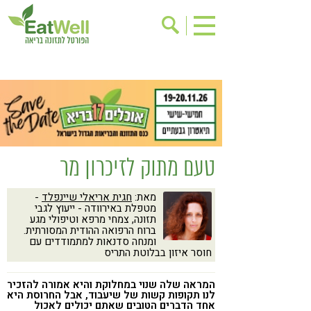
הרשמה לניוזלטר
אודות
בישול בריא
אינדקס עסקים
ריפוי ומניעת מחלות
בריאות האישה
תוספי תזונה
מתכוני בריאות
טעם מתוק לזיכרון מר
אירועים
שינוי תזונתי
מאת:
חגית אריאלי שיינפלד
-
גישות בתזונה
דיאטה
מטפלת באירוודה - ייעוץ לגבי
תזונה, צמחי מרפא וטיפולי מגע
ניקוי רעלים
מזונות על
ברוח הרפואה ההודית המסורתית.
ומנחה סדנאות למתמודדים עם
ילדים
תזונה וספורט
חוסר איזון בבלוטת התריס
הפרעות קשב & ריכוז
אכילה רגשית
המראה שלה שנוי במחלוקת והיא אמורה להזכיר
לנו תקופות קשות של שיעבוד, אבל החרוסת היא
רגישות לגלוטן
טעים להכיר
אחד הדברים הטובים שאתם יכולים לאכול