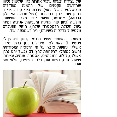
של עצירות ובעיות עיכול אחרות כגון שלשול (כיוון
שהזרעים הקטנים של התאנה מעודדים
פרסטלטיקה של המעי), צרבת, כיבי קיבה, צריבה
במתן שתן, לחץ דם גבוה (בשל תכולת האשלגן
הגבוהה), אסטמה, שיעול יבש, מצבי תשישות,
חולשה (כיוון שהן מזינות ומעניקות אנרגיה זמינה
בשל תכולת הדקסטרוז שלהן), חיזוק החניכיים
(ולטיפול בדלקות בשיניים), ריח רע מהפה ועוד.
משמש
. המשמש עשיר בבטא קרוטן וויטמין C,
ויטמיני B, זאת לצד מינרלים כגון ברזל, סידן,
אשלגן, נחושת ואבץ. על פי הרפואה המסורתית
נחשב כמומלץ להפחתת לחץ דם (בשל יחס נתרן
אשלגן), נזלת, ברונכיטיס, אסטמה, אנמיה, עצירות,
שיעול, חום, בעיות עור, דלקות עיניים, תולעי מעי
ועוד.