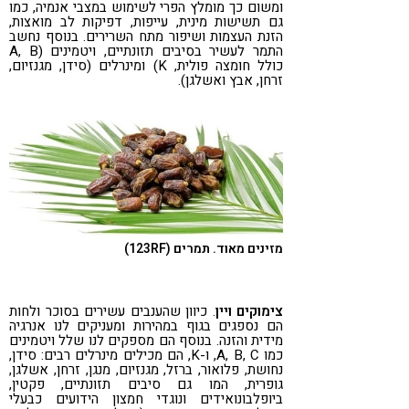
ומשום כך מומלץ הפרי לשימוש במצבי אנמיה, כמו
גם תשישות מינית, עייפות, דפיקות לב מואצות,
הזנת העצמות ושיפור מתח השרירים. בנוסף נחשב
התמר לעשיר בסיבים תזונתיים, ויטמינים (A, B
כולל חומצה פולית, K) ומינרלים (סידן, מגנזיום,
זרחן, אבץ ואשלגן).
מזינים מאוד. תמרים (123RF)
צימוקים ויין
. כיוון שהענבים עשירים בסוכר ולחות
הם נספגים בגוף במהירות ומעניקים לנו אנרגיה
מידית והזנה. בנוסף הם מספקים לנו שלל ויטמינים
כמו A, B, C, ו-K, הם מכילים מינרלים רבים: סידן,
נחושת, פלואור, ברזל, מגנזיום, מנגן, זרחן, אשלגן,
גופרית, המו גם סיבים תזונתיים, פקטין,
ביופלבונואידים ונוגדי חמצון הידועים כבעלי