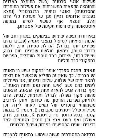
פעילות אנטי סרטנית (בשל החומצה האלגית
והחומצה הקפאית המשביתות את פעילות החומרים
המסרטנים) ואנטי נגיפית. הרזברטרול (נמצא
בענבים אדומים וביין) מגן על מערכת כלי הדם
והלב ונמצא אף כעשוי לסייע במניעת
אוסטאופורוזיס ורמות תקינות של אסטרוגן.
באיורוודה נעשה שימוש בצימוקים במגוון רחב של
הכנות רפואיות לטיפול במצבי אנמיה (ענבים כהים
עשירים יותר בברזל), הגדלת ספירת זרע, דלקות
בדרכי השתן, צימאון, חולשת שרירים, חום גבוה,
שיעול כרוני, עצירות, כבד וטחול מוגדלים, הפרעות
בתפקודי כבד וכליות.
תאנים
. פתגם ספרדי אומר "במקום שיש בו תאנים
יש חברים", כך שאין זה מפליא שכאשר אנו רוצים
לתאר ימים של שלווה, שלום וביטחון, אנו מייחלים
לימים בהם נשב "איש תחת גפנו ותחת תאנתו"…
ואף בודהה הגיע להארה תחת עץ התאנה. התאנים
מהוות מקור מעולה לברזל ותורמות לבניית הדם
ולחיזוק מערכת החיסון, מה שהופך אותן למרכיב
משמעותי בתפריט של נשים לאחר לידה. וכן
מכילות שלל ויטמינים מקבוצת B, ויטמין C בכמות
קטנה, בטא קרוטן, סידן, ויטמין K, מגנזיום, זרחן,
אשלגן ואף מעט אבץ וכן סיבים תזונתיים לצד
רכיבים שונים המסייעים בפירוק ועיכול חלבונים.
ברפואה המסורתית נעשה שימוש בתאנים למצבים