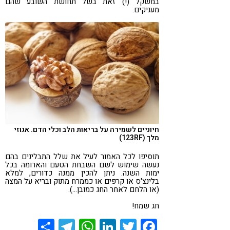
במשקל (!) זאת בשל תחושת השובע שהם
מעניקים.
חיוניים לשמירה על בריאות הלב וכלי הדם. אגוזי
מלך (123RF)
תוסיפו לכל האמור לעיל את שלל התבלינים בהם
נעשה שימוש לשם השבחת הטעם והארומה בכל
ימות השנה. ניתן להכין ממנה כדורים, למלא
בלינצ'ס או קרפים או כממרח מתוק ובריא על המצה
(או הלחם לאחר החג כמובן…).
חג שמח!
Share
Telegram
WhatsApp
LinkedIn
Twitter
Facebook